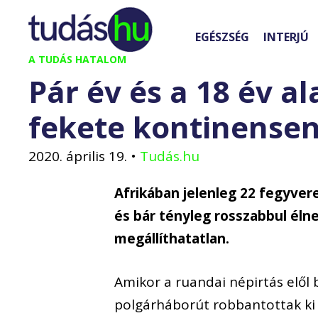
Kilépés
a
EGÉSZSÉG
INTERJÚ
tartalomba
A TUDÁS HATALOM
Pár év és a 18 év a
fekete kontinensen
2020. április 19.
•
Tudás.hu
Afrikában jelenleg 22 fegyvere
és bár tényleg rosszabbul élne
megállíthatatlan.
Amikor a ruandai népirtás elő
polgárháborút robbantottak ki