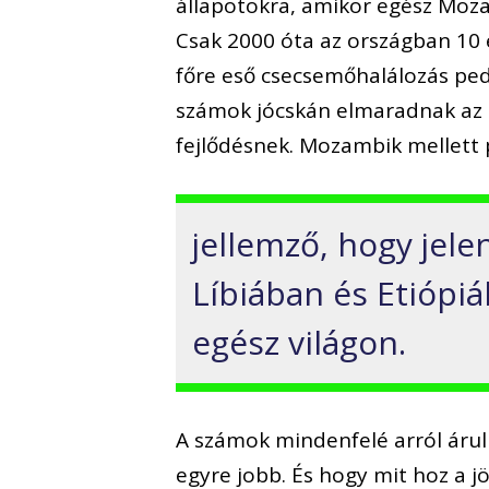
állapotokra, amikor egész Moz
Csak 2000 óta az országban 10 é
főre eső csecsemőhalálozás ped
számok jócskán elmaradnak az e
fejlődésnek. Mozambik mellett 
jellemző, hogy jele
Líbiában és Etiópi
egész világon.
A számok mindenfelé arról árulk
egyre jobb. És hogy mit hoz a j