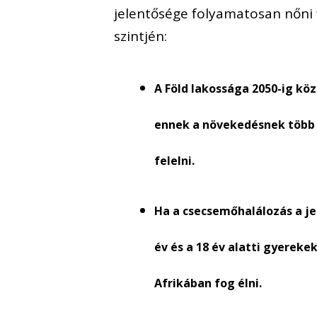
jelentősége folyamatosan nőni
szintjén:
A Föld lakossága 2050-ig köze
ennek a növekedésnek több m
felelni.
Ha a csecsemőhalálozás a je
év és a 18 év alatti gyereke
Afrikában fog élni.