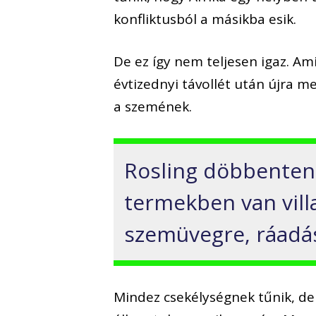
konfliktusból a másikba esik.
De ez így nem teljesen igaz. A
évtizednyi távollét után újra m
a szemének.
Rosling döbbenten 
termekben van vill
szemüvegre, ráadásu
Mindez csekélységnek tűnik, de