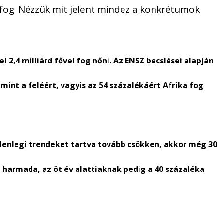
 fog. Nézzük mit jelent mindez a konkrétumok
l 2,4 milliárd fővel fog nőni. Az ENSZ becslései alapján
int a feléért, vagyis az 54 százalékáért Afrika fog
lenlegi trendeket tartva tovább csökken, akkor még 3
k harmada, az öt év alattiaknak pedig a 40 százaléka