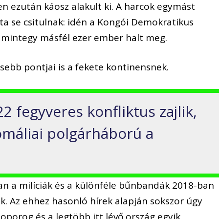
 ezután káosz alakult ki. A harcok egymást
ta se csitulnak: idén a Kongói Demokratikus
 mintegy másfél ezer ember halt meg.
ebb pontjai is a fekete kontinensnek.
2 fegyveres konfliktus zajlik,
omáliai polgárháború a
an a milíciák és a különféle bűnbandák 2018-ban
. Az ehhez hasonló hírek alapján sokszor úgy
toporog és a legtöbb itt lévő ország egyik