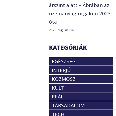
árszint alatt – Ábrában az
üzemanyagforgalom 2023
óta
2026. augusztus 6.
KATEGÓRIÁK
EGÉSZSÉG
INTERJÚ
0
KOZMOSZ
KULT
REÁL
TÁRSADALOM
TECH