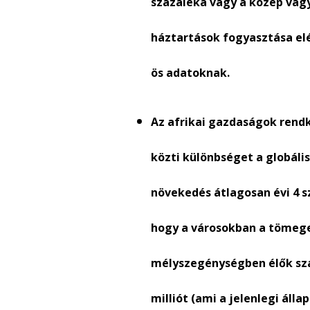
százaléka vagy a közép vagy
háztartások fogyasztása elérh
ös adatoknak.
Az afrikai gazdaságok rend
közti különbséget a globáli
növekedés átlagosan évi 4 s
hogy a városokban a tömege
mélyszegénységben élők szá
milliót (ami a jelenlegi áll