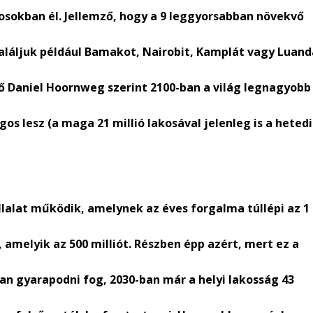
árosokban él. Jellemző, hogy a 9 leggyorsabban növekvő
találjuk például Bamakot, Nairobit, Kamplát vagy Luand
rtő Daniel Hoornweg szerint 2100-ban a világ legnagyobb
os lesz (a maga 21 millió lakosával jelenleg is a heted
állalat működik, amelynek az éves forgalma túllépi az 1
n, amelyik az 500 milliót. Részben épp azért, mert ez a
n gyarapodni fog, 2030-ban már a helyi lakosság 43