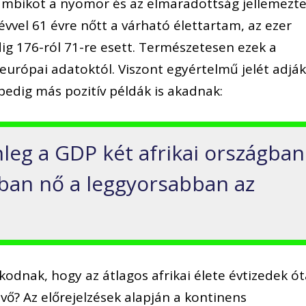
ambikot a nyomor és az elmaradottság jellemezte
vvel 61 évre nőtt a várható élettartam, az ezer
ig 176-ról 71-re esett. Természetesen ezek a
urópai adatoktól. Viszont egyértelmű jelét adják
pedig más pozitív példák is akadnak:
nleg a GDP két afrikai országban
ában nő a leggyorsabban az
odnak, hogy az átlagos afrikai élete évtizedek ó
övő? Az előrejelzések alapján a kontinens