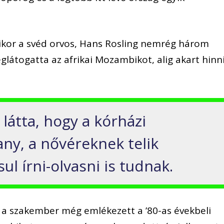
mikor a svéd orvos, Hans Rosling nemrég három
eglátogatta az afrikai Mozambikot, alig akart hinn
látta, hogy a kórházi
any, a nővéreknek telik
l írni-olvasni is tudnak.
 a szakember még emlékezett a ’80-as évekbeli