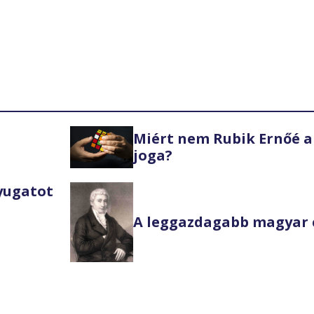
Miért nem Rubik Ernőé a
joga?
Nyugatot
A leggazdagabb magyar 