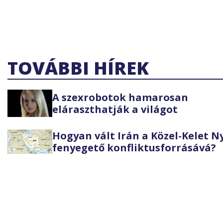
TOVÁBBI HÍREK
A szexrobotok hamarosan
eláraszthatják a világot
Hogyan vált Irán a Közel-Kelet 
fenyegető konfliktusforrásává?