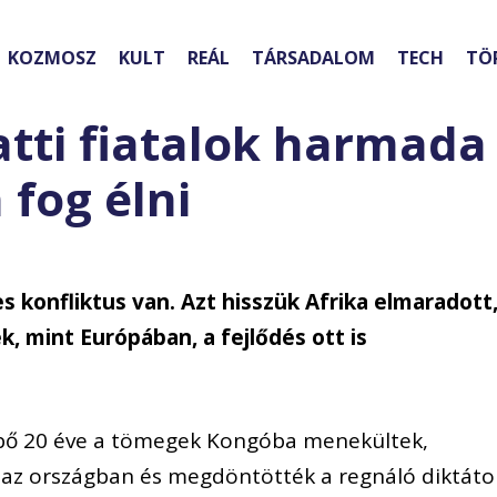
KOZMOSZ
KULT
REÁL
TÁRSADALOM
TECH
TÖ
latti fiatalok harmada
 fog élni
s konfliktus van. Azt hisszük Afrika elmaradott
k, mint Európában, a fejlődés ott is
l bő 20 éve a tömegek Kongóba menekültek,
 az országban és megdöntötték a regnáló diktáto