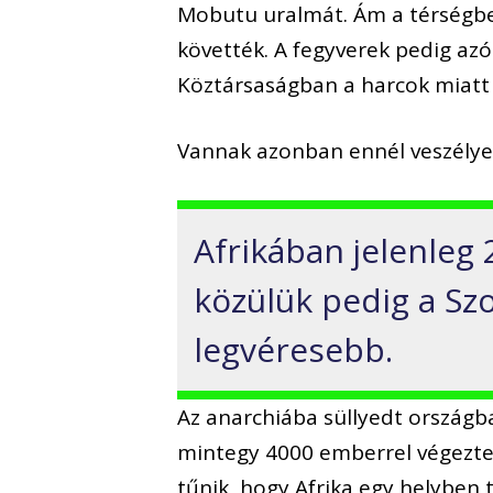
Mobutu uralmát. Ám a térségben
követték. A fegyverek pedig azó
Köztársaságban a harcok miatt
Vannak azonban ennél veszélyes
Afrikában jelenleg 2
közülük pedig a Sz
legvéresebb.
Az anarchiába süllyedt országb
mintegy 4000 emberrel végeztek
tűnik, hogy Afrika egy helyben 