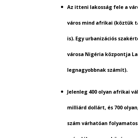
Az itteni lakosság fele a v
város mind afrikai (köztük 
is). Egy urbanizációs szaké
városa Nigéria központja Lag
legnagyobbnak számít).
Jelenleg 400 olyan afrikai v
milliárd dollárt, és 700 olya
szám várhatóan folyamatosa