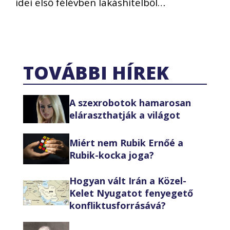
idei első félévben lakáshitelből…
TOVÁBBI HÍREK
A szexrobotok hamarosan
eláraszthatják a világot
Miért nem Rubik Ernőé a
Rubik-kocka joga?
Hogyan vált Irán a Közel-
Kelet Nyugatot fenyegető
konfliktusforrásává?