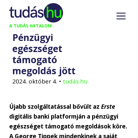
Kilépés
M
a
tartalomba
A TUDÁS HATALOM
Pénzügyi
egészséget
támogató
megoldás jött
2024. október 4.
•
tudás.hu
Újabb szolgáltatással bővült az
Erste
digitális banki platformján a pénzügyi
egészséget támogató megoldások köre.
A George Tippek mindenkinek a saját