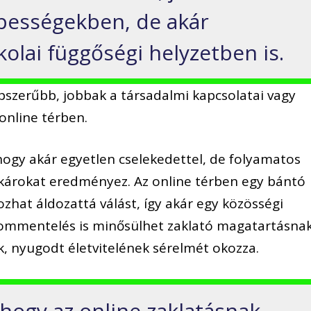
ességekben, de akár
olai függőségi helyzetben is.
épszerűbb, jobbak a társadalmi kapcsolatai vagy
online térben.
hogy akár egyetlen cselekedettel, de folyamatos
károkat eredményez. Az online térben egy bántó
ozhat áldozattá válást, így akár egy közösségi
ommentelés is minősülhet zaklató magatartásnak
, nyugodt életvitelének sérelmét okozza.
 hogy az online zaklatásnak