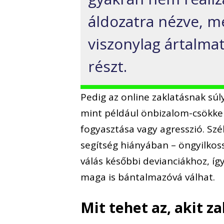
áldozatra nézve, m
viszonylag ártalma
részt.
Pedig az online zaklatásnak sú
mint például önbizalom-csökke
fogyasztása vagy agresszió. Szé
segítség hiányában – öngyilkoss
válás későbbi devianciákhoz, így
maga is bántalmazóvá válhat.
Mit tehet az, akit z