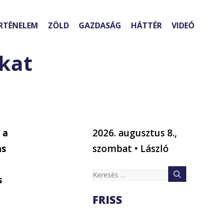
RTÉNELEM
ZÖLD
GAZDASÁG
HÁTTÉR
VIDEÓ
okat
 a
2026. augusztus 8.,
as
szombat • László
s
Keresés:
s
FRISS