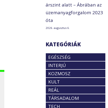
árszint alatt – Ábrában az
üzemanyagforgalom 2023
óta
2026. augusztus 6.
z
KATEGÓRIÁK
EGÉSZSÉG
INTERJÚ
KOZMOSZ
KULT
REÁL
TÁRSADALOM
TECH