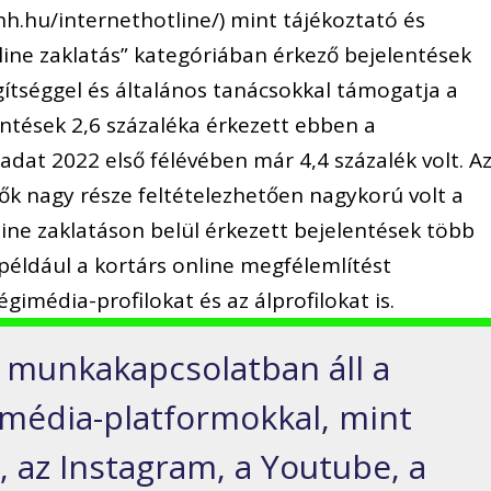
h.hu/internethotline/) mint tájékoztató és
line zaklatás” kategóriában érkező bejelentések
gítséggel és általános tanácsokkal támogatja a
entések 2,6 százaléka érkezett ebben a
dat 2022 első félévében már 4,4 százalék volt. A
ők nagy része feltételezhetően nagykorú volt a
line zaklatáson belül érkezett bejelentések több
 például a kortárs online megfélemlítést
égimédia-profilokat és az álprofilokat is.
e munkakapcsolatban áll a
média-platformokkal, mint
, az Instagram, a Youtube, a