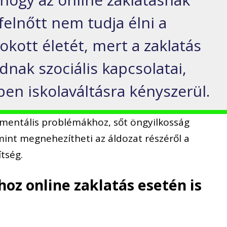
 felnőtt nem tudja élni a
ott életét, mert a zaklatás
nak szociális kapcsolatai,
pen iskolaváltásra kényszerül.
s mentális problémákhoz, sőt öngyilkosság
mint megnehezítheti az áldozat részéről a
ítség.
hoz online zaklatás esetén is