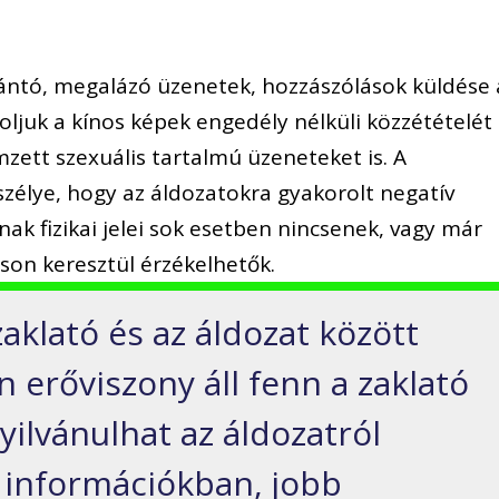
bántó, megalázó üzenetek, hozzászólások küldése 
roljuk a kínos képek engedély nélküli közzétételét
mzett szexuális tartalmú üzeneteket is. A
zélye, hogy az áldozatokra gyakorolt negatív
ak fizikai jelei sok esetben nincsenek, vagy már
son keresztül érzékelhetők.
zaklató és az áldozat között
 erőviszony áll fenn a zaklató
ilvánulhat az áldozatról
 információkban, jobb