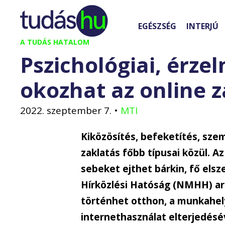
Kilépés
a
EGÉSZSÉG
INTERJÚ
tartalomba
A TUDÁS HATALOM
Pszichológiai, érze
okozhat az online z
2022. szeptember 7.
•
MTI
Kiközösítés, befeketítés, sze
zaklatás főbb típusai közül. A
sebeket ejthet bárkin, fő els
Hírközlési Hatóság (NMHH) arr
történhet otthon, a munkahely
internethasználat elterjedésé