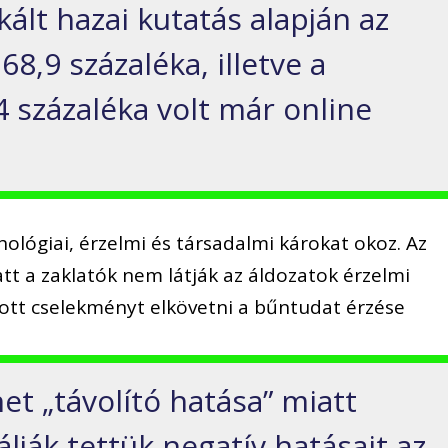
ált hazai kutatás alapján az
68,9 százaléka, illetve a
4 százaléka volt már online
hológiai, érzelmi és társadalmi károkat okoz. Az
t a zaklatók nem látják az áldozatok érzelmi
dott cselekményt elkövetni a bűntudat érzése
net „távolító hatása” miatt
lják tettük negatív hatásait az