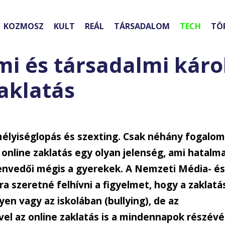
KOZMOSZ
KULT
REÁL
TÁRSADALOM
TECH
TÖ
lmi és társadalmi kár
aklatás
mélyiséglopás és szexting. Csak néhány fogalom
z online zaklatás egy olyan jelenség, ami hatalm
zenvedői mégis a gyerekek. A Nemzeti Média- é
a szeretné felhívni a figyelmet, hogy a zaklatá
en vagy az iskolában (bullying), de az
vel az online zaklatás is a mindennapok részévé