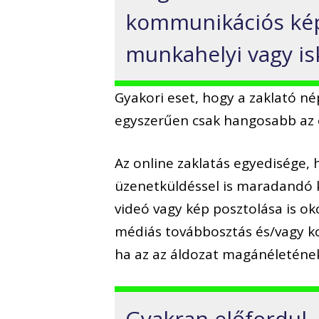
kommunikációs kép
munkahelyi vagy isk
Gyakori eset, hogy a zaklató n
egyszerűen csak hangosabb az 
Az online zaklatás egyedisége, 
üzenetküldéssel is maradandó 
videó vagy kép posztolása is ok
médiás továbbosztás és/vagy k
ha az az áldozat magánéletének
Gyakran előfordul,