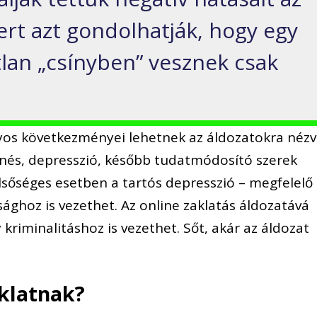
ert azt gondolhatják, hogy egy
tlan „csínyben” vesznek csak
lyos következményei lehetnek az áldozatokra nézv
nés, depresszió, később tudatmódosító szerek
lsőséges esetben a tartós depresszió – megfelelő
ághoz is vezethet. Az online zaklatás áldozatává
 kriminalitáshoz is vezethet. Sőt, akár az áldozat
aklatnak?