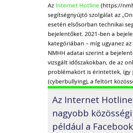
Az
Internet Hotline
(https://nmh
segítségnyújtó szolgálat az „On
esetén elsősorban technikai se
bejelentőket. 2021-ben a bejel
kategóriában – míg ugyanez az a
NMHH adatai szerint a bejelent
vizsgált időszakokban, de az on
problémakört is érintettek, így
(cyberbullying), a feltört közöss
Az Internet Hotlin
nagyobb közösségi
például a Facebook