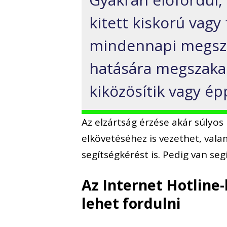
kitett kiskorú vagy
mindennapi megszok
hatására megszakad
kiközösítik vagy ép
Az elzártság érzése akár súlyo
elkövetéséhez is vezethet, vala
segítségkérést is. Pedig van seg
Az Internet Hotline-
lehet fordulni