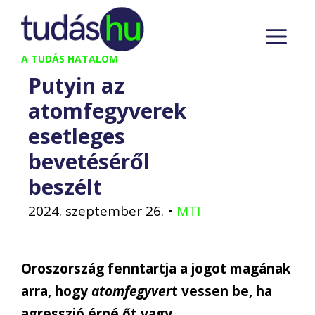
Kilépés
M
a
tartalomba
A TUDÁS HATALOM
Putyin az
atomfegyverek
esetleges
bevetéséről
beszélt
2024. szeptember 26.
•
MTI
Oroszország fenntartja a jogot magának
arra, hogy
atomfegyver
t vessen be, ha
agresszió érné őt vagy