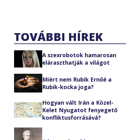
TOVÁBBI HÍREK
A szexrobotok hamarosan
eláraszthatják a világot
Miért nem Rubik Ernőé a
Rubik-kocka joga?
Hogyan vált Irán a Közel-
Kelet Nyugatot fenyegető
konfliktusforrásává?