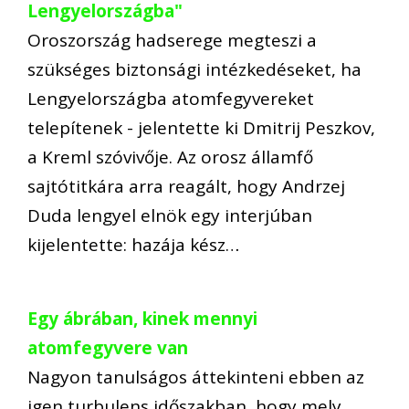
Lengyelországba"
Oroszország hadserege megteszi a
szükséges biztonsági intézkedéseket, ha
Lengyelországba atomfegyvereket
telepítenek - jelentette ki Dmitrij Peszkov,
a Kreml szóvivője. Az orosz államfő
sajtótitkára arra reagált, hogy Andrzej
Duda lengyel elnök egy interjúban
kijelentette: hazája kész…
Egy ábrában, kinek mennyi
atomfegyvere van
Nagyon tanulságos áttekinteni ebben az
igen turbulens időszakban, hogy mely