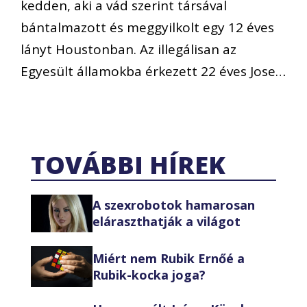
kedden, aki a vád szerint társával
bántalmazott és meggyilkolt egy 12 éves
lányt Houstonban. Az illegálisan az
Egyesült államokba érkezett 22 éves Jose…
TOVÁBBI HÍREK
A szexrobotok hamarosan
eláraszthatják a világot
Miért nem Rubik Ernőé a
Rubik-kocka joga?