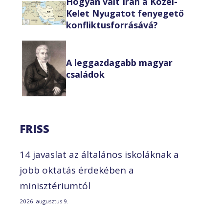
Hogyan vált Irán a Közel-
Kelet Nyugatot fenyegető
konfliktusforrásává?
A leggazdagabb magyar
családok
FRISS
14 javaslat az általános iskoláknak a
jobb oktatás érdekében a
minisztériumtól
2026. augusztus 9.