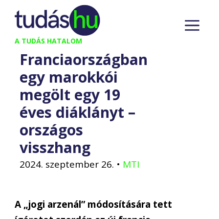
Kilépés
M
a
tartalomba
A TUDÁS HATALOM
Franciaországban
egy marokkói
megölt egy 19
éves diáklányt –
országos
visszhang
2024. szeptember 26.
•
MTI
A „jogi arzenál” módosítására tett