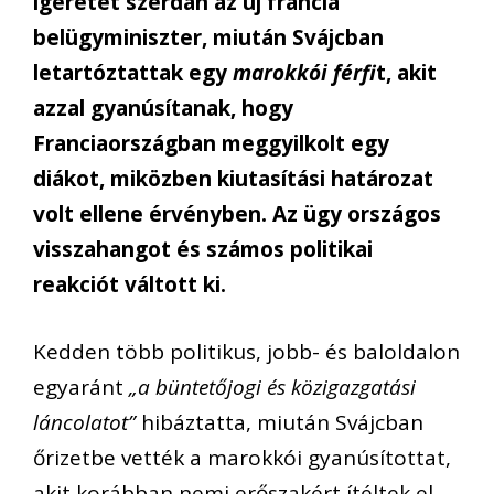
ígéretet szerdán az új francia
belügyminiszter, miután Svájcban
letartóztattak egy
marokkói férfi
t, akit
azzal gyanúsítanak, hogy
Franciaországban meggyilkolt egy
diákot, miközben kiutasítási határozat
volt ellene érvényben. Az ügy országos
visszahangot és számos politikai
reakciót váltott ki.
Kedden több politikus, jobb- és baloldalon
egyaránt
„a büntetőjogi és közigazgatási
láncolatot”
hibáztatta, miután Svájcban
őrizetbe vették a marokkói gyanúsítottat,
akit korábban nemi erőszakért ítéltek el