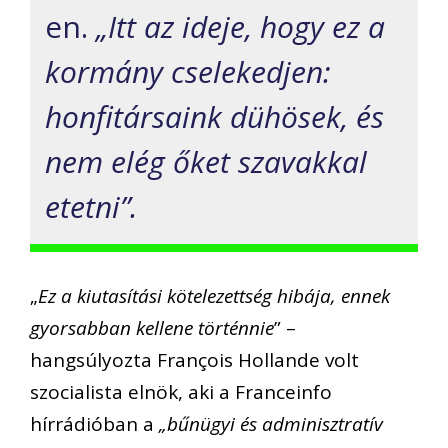
en.
„Itt az ideje, hogy ez a
kormány cselekedjen:
honfitársaink dühösek, és
nem elég őket szavakkal
etetni”.
„
Ez a kiutasítási kötelezettség hibája, ennek
gyorsabban kellene történnie
” –
hangsúlyozta François Hollande volt
szocialista elnök, aki a Franceinfo
hírrádióban a
„bűnügyi és adminisztratív