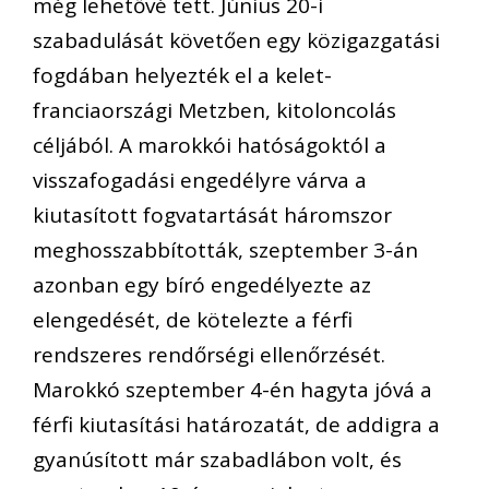
még lehetővé tett. Június 20-i
szabadulását követően egy közigazgatási
fogdában helyezték el a kelet-
franciaországi Metzben, kitoloncolás
céljából. A marokkói hatóságoktól a
visszafogadási engedélyre várva a
kiutasított fogvatartását háromszor
meghosszabbították, szeptember 3-án
azonban egy bíró engedélyezte az
elengedését, de kötelezte a férfi
rendszeres rendőrségi ellenőrzését.
Marokkó szeptember 4-én hagyta jóvá a
férfi kiutasítási határozatát, de addigra a
gyanúsított már szabadlábon volt, és