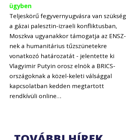
ügyben
Teljeskörű fegyvernyugvásra van szükség
a gázai palesztin-izraeli konfliktusban,
Moszkva ugyanakkor támogatja az ENSZ-
nek a humanitárius tűzszünetekre
vonatkozó határozatát - jelentette ki
Vlagyimir Putyin orosz elnök a BRICS-
országoknak a közel-keleti válsággal
kapcsolatban kedden megtartott
rendkívüli online…
TOVÁBBI HÍREK