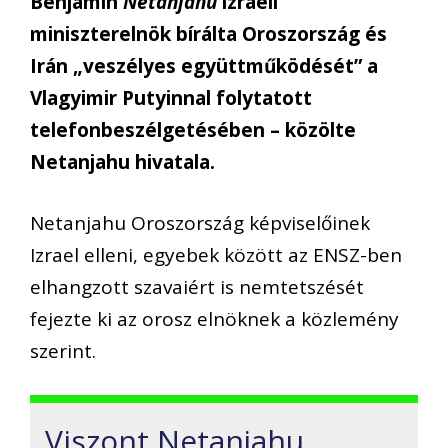
Benjámin
Netanjahu
izraeli
miniszterelnök bírálta Oroszország és
Irán „veszélyes együttműködését” a
Vlagyimir Putyinnal folytatott
telefonbeszélgetésében – közölte
Netanjahu hivatala.
Netanjahu Oroszország képviselőinek
Izrael elleni, egyebek között az ENSZ-ben
elhangzott szavaiért is nemtetszését
fejezte ki az orosz elnöknek a közlemény
szerint.
Viszont Netanjahu