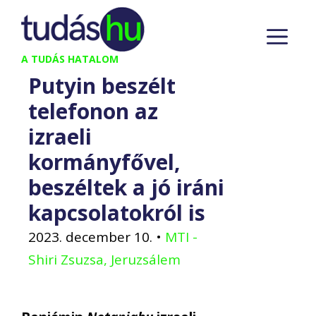
Kilépés
M
a
tartalomba
A TUDÁS HATALOM
Putyin beszélt
telefonon az
izraeli
kormányfővel,
beszéltek a jó iráni
kapcsolatokról is
2023. december 10.
•
MTI -
Shiri Zsuzsa, Jeruzsálem