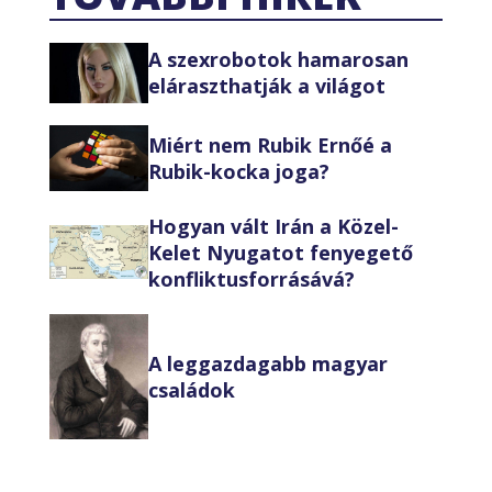
A szexrobotok hamarosan
eláraszthatják a világot
Miért nem Rubik Ernőé a
Rubik-kocka joga?
Hogyan vált Irán a Közel-
Kelet Nyugatot fenyegető
konfliktusforrásává?
A leggazdagabb magyar
családok