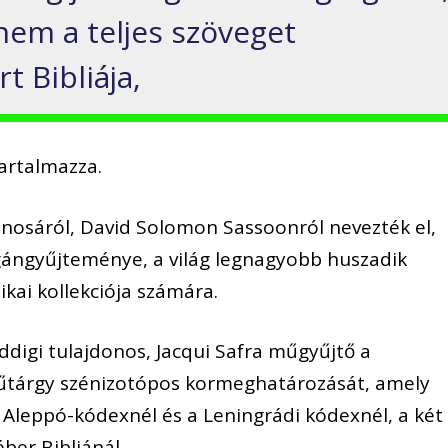
nem a teljes szöveget
t Bibliája,
artalmazza.
onosáról, David Solomon Sassoonról nevezték el,
ángyűjteménye, a világ legnagyobb huszadik
tikai kollekciója számára.
eddigi tulajdonos, Jacqui Safra műgyűjtő a
űtárgy szénizotópos kormeghatározását, amely
 Aleppó-kódexnél és a Leningrádi kódexnél, a két
ber Bibliánál.