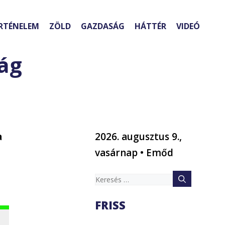
RTÉNELEM
ZÖLD
GAZDASÁG
HÁTTÉR
VIDEÓ
lág
a
2026. augusztus 9.,
vasárnap • Emőd
Keresés:
FRISS