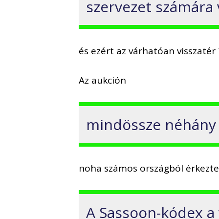
szervezet számára
és ezért az várhatóan visszatér 
Az aukción
mindössze néhány pe
noha számos országból érkeztek
A Sassoon-kódex a v