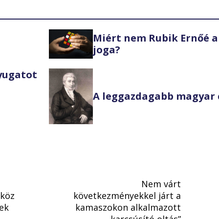
Miért nem Rubik Ernőé a
joga?
Nyugatot
A leggazdagabb magyar 
Nem várt
zköz
következményekkel járt a
nek
kamaszokon alkalmazott