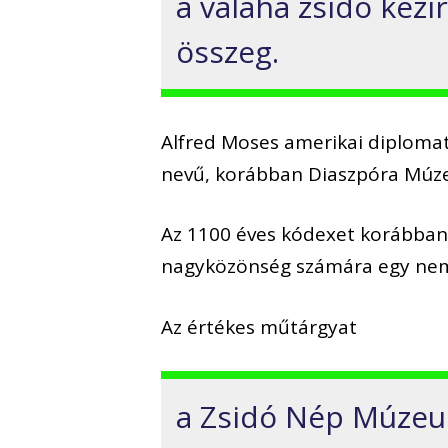
a valaha zsidó kézi
összeg.
Alfred Moses amerikai diploma
nevű, korábban Diaszpóra Mú
Az 1100 éves kódexet korábban 
nagyközönség számára egy nem
Az értékes műtárgyat
a Zsidó Nép Múzeu