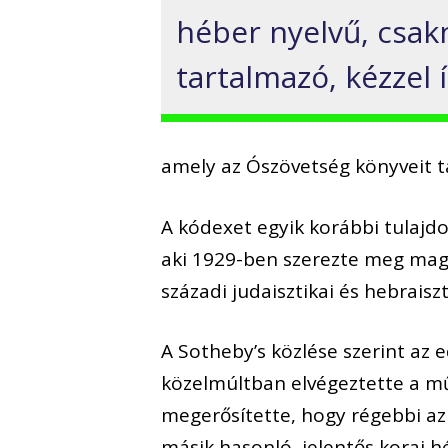
héber nyelvű, csak
tartalmazó, kézzel ír
amely az Ószövetség könyveit t
A kódexet egyik korábbi tulajd
aki 1929-ben szerezte meg mag
századi judaisztikai és hebraisz
A Sotheby’s közlése szerint az 
közelmúltban elvégeztette a m
megerősítette, hogy régebbi az
másik hasonló, jelentős korai hé