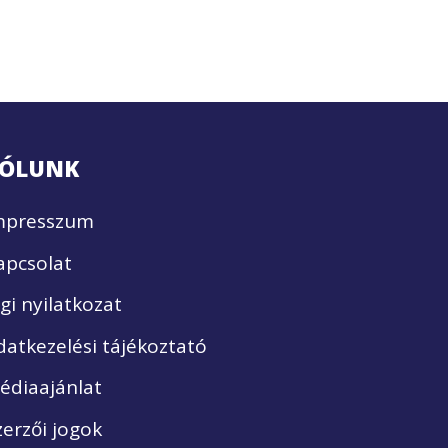
ÓLUNK
mpresszum
apcsolat
ogi nyilatkozat
datkezelési tájékoztató
édiaajánlat
zerzői jogok