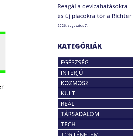
Reagál a devizahatásokra
és új piacokra tör a Richter
2026. augusztus 7.
KATEGÓRIÁK
EGÉSZSÉG
INTERJÚ
KOZMOSZ
er
KULT
REÁL
TÁRSADALOM
TECH
TÖRTÉNELEM