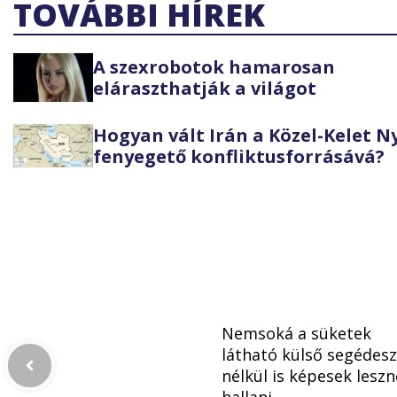
TOVÁBBI HÍREK
A szexrobotok hamarosan
eláraszthatják a világot
Hogyan vált Irán a Közel-Kelet 
fenyegető konfliktusforrásává?
Nemsoká a süketek
látható külső segédes
nélkül is képesek lesz