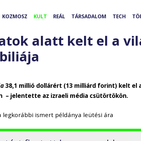
KOZMOSZ
KULT
REÁL
TÁRSADALOM
TECH
TÖ
tok alatt kelt el a vi
biliája
ia
38,1 millió dollárért (13 milliárd forint) kelt el 
 – jelentette az izraeli média csütörtökön.
 legkorábbi ismert példánya leütési ára