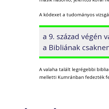
A kódexet a tudományos vizsgá
a 9. század végén va
a Bibliának csaknem
A valaha talált legrégebbi bibl
melletti Kumránban fedezték fel