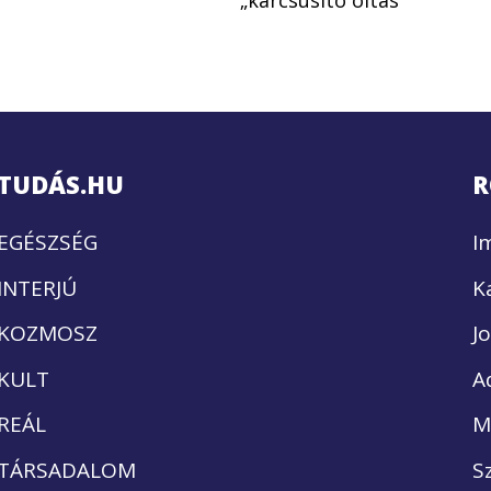
„karcsúsító oltás”
TUDÁS.HU
R
EGÉSZSÉG
I
INTERJÚ
K
KOZMOSZ
J
KULT
A
REÁL
M
TÁRSADALOM
S