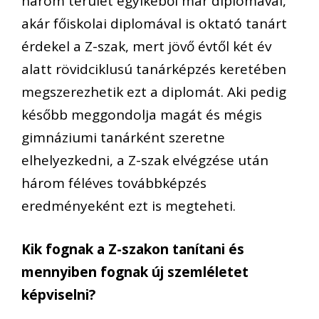
három terület egyikéből már diplomával,
akár főiskolai diplomával is oktató tanárt
érdekel a Z-szak, mert jövő évtől két év
alatt rövidciklusú tanárképzés keretében
megszerezhetik ezt a diplomát. Aki pedig
később meggondolja magát és mégis
gimnáziumi tanárként szeretne
elhelyezkedni, a Z-szak elvégzése után
három féléves továbbképzés
eredményeként ezt is megteheti.
Kik fognak a Z-szakon tanítani és
mennyiben fognak új szemléletet
képviselni?