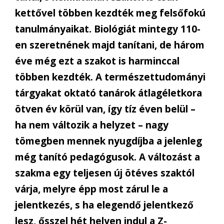
kettővel többen kezdték meg felsőfokú
tanulmányaikat. Biológiát mintegy 110-
en szeretnének majd tanítani, de három
éve még ezt a szakot is harminccal
többen kezdték. A természettudományi
tárgyakat oktató tanárok átlagéletkora
ötven év körül van, így tíz éven belül –
ha nem változik a helyzet – nagy
tömegben mennek nyugdíjba a jelenleg
még tanító pedagógusok. A változást a
szakma egy teljesen új ötéves szaktól
várja, melyre épp most zárul le a
jelentkezés, s ha elegendő jelentkező
lesz, ősszel hét helyen indul a Z-