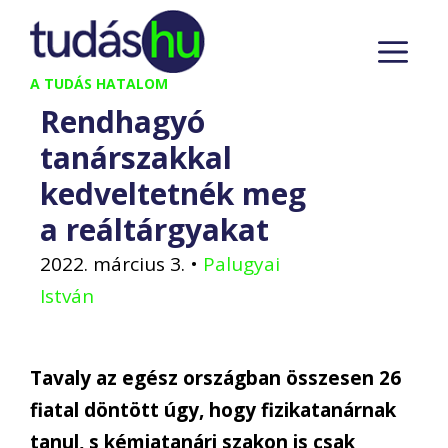
Kilépés
M
a
tartalomba
A TUDÁS HATALOM
Rendhagyó
tanárszakkal
kedveltetnék meg
a reáltárgyakat
2022. március 3.
•
Palugyai
István
Tavaly az egész országban összesen 26
fiatal döntött úgy, hogy fizikatanárnak
tanul, s kémiatanári szakon is csak