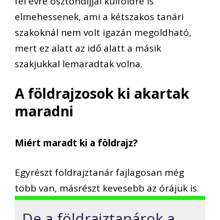
fél évre ösztöndíjjal külföldre is
elmehessenek, ami a kétszakos tanári
szakoknál nem volt igazán megoldható,
mert ez alatt az idő alatt a másik
szakjukkal lemaradtak volna.
A földrajzosok ki akartak
maradni
Miért maradt ki a földrajz?
Egyrészt földrajztanár fajlagosan még
több van, másrészt kevesebb az órájuk is.
De a földrajztanárok a