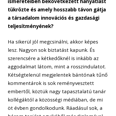
ismereteiben bekövetkezett hanyatlást
tükrözte és amely hosszabb távon gátja
a társadalom innovációs és gazdasági
teljesítményének?
Ha sikerül jól megcsinálni, akkor képes
lesz. Nagyon sok biztatást kapunk. És
szerencsére a kétkedőknél is inkább az
aggodalmat látom, mint a rosszindulatot.
Kétségtelenül megjelentek bántónak tűnő
kommentárok is sok reményvesztett
embertől, köztük nagy tapasztalatú tanár
kollégáktól a közösségi médiában, de mi
öt évben gondolkodunk. Ráadásul sok, a