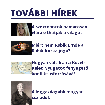
TOVÁBBI HÍREK
A szexrobotok hamarosan
eláraszthatják a világot
Miért nem Rubik Ernőé a
Rubik-kocka joga?
Hogyan vált Irán a Közel-
Kelet Nyugatot fenyegető
konfliktusforrásává?
A leggazdagabb magyar
családok