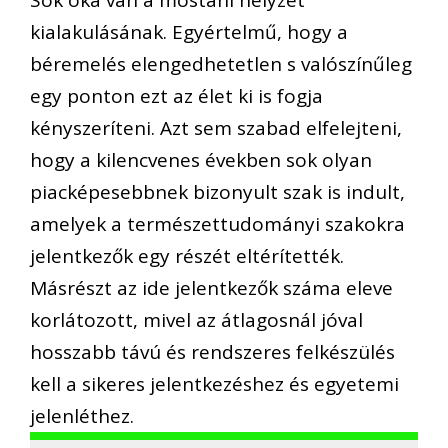
Sok oka van a mostani helyzet
kialakulásának. Egyértelmű, hogy a
béremelés elengedhetetlen s valószínűleg
egy ponton ezt az élet ki is fogja
kényszeríteni. Azt sem szabad elfelejteni,
hogy a kilencvenes években sok olyan
piacképesebbnek bizonyult szak is indult,
amelyek a természettudományi szakokra
jelentkezők egy részét eltérítették.
Másrészt az ide jelentkezők száma eleve
korlátozott, mivel az átlagosnál jóval
hosszabb távú és rendszeres felkészülés
kell a sikeres jelentkezéshez és egyetemi
jelenléthez.