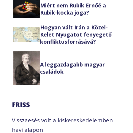
Miért nem Rubik Ernőé a
Rubik-kocka joga?
Hogyan vált Irán a Közel-
Kelet Nyugatot fenyegető
konfliktusforrásává?
A leggazdagabb magyar
családok
FRISS
Visszaesés volt a kiskereskedelemben
havi alapon