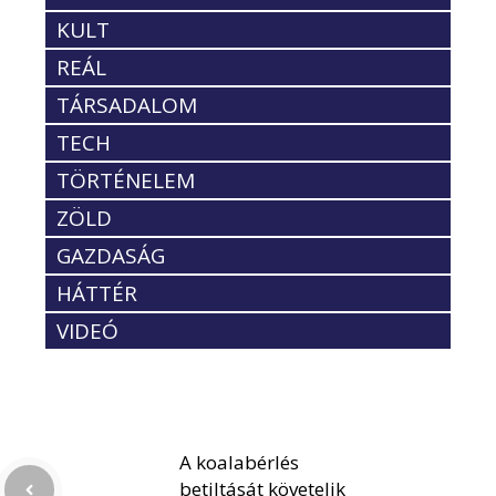
KULT
REÁL
TÁRSADALOM
TECH
TÖRTÉNELEM
ZÖLD
GAZDASÁG
HÁTTÉR
VIDEÓ
A koalabérlés
betiltását követelik