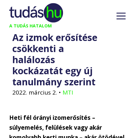
Kilépés
M
a
tartalomba
A TUDÁS HATALOM
Az izmok erősítése
csökkenti a
halálozás
kockázatát egy új
tanulmány szerint
2022. március 2.
•
MTI
Heti fél órányi izomerősítés –
súlyemelés, felülések vagy akár
komolyabb kerti munka – akár ötödével