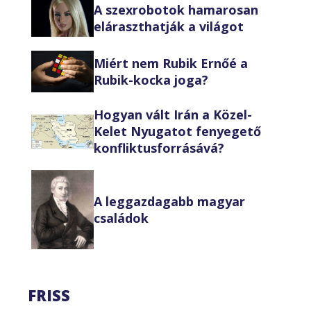
A szexrobotok hamarosan
eláraszthatják a világot
Miért nem Rubik Ernőé a
Rubik-kocka joga?
Hogyan vált Irán a Közel-
Kelet Nyugatot fenyegető
konfliktusforrásává?
A leggazdagabb magyar
családok
FRISS