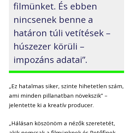
filmünket. És ebben
nincsenek benne a
határon túli vetítések –
húszezer körüli –
impozáns adatai”.
„Ez hatalmas siker, szinte hihetetlen szám,
ami minden pillanatban növekszik” –
jelentette ki a kreatív producer.
„Hálásan köszönöm a nézők szeretetét,
akik nemcsak a filmünknek és Petőfinek,