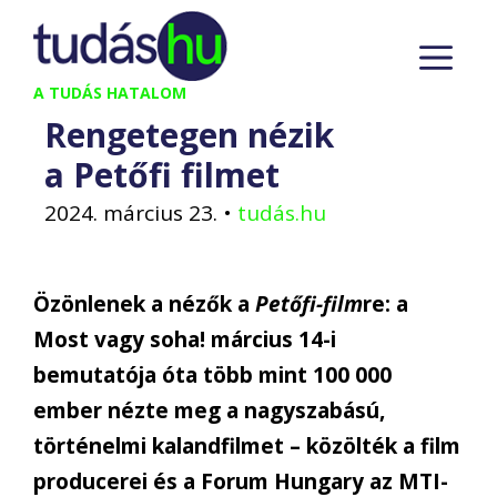
Kilépés
M
a
tartalomba
A TUDÁS HATALOM
Rengetegen nézik
a Petőfi filmet
2024. március 23.
•
tudás.hu
Özönlenek a nézők a
Petőfi-film
re: a
Most vagy soha! március 14-i
bemutatója óta több mint 100 000
ember nézte meg a nagyszabású,
történelmi kalandfilmet – közölték a film
producerei és a Forum Hungary az MTI-