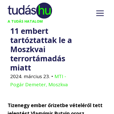
Kilépés
M
a
tartalomba
A TUDÁS HATALOM
11 embert
tartóztattak le a
Moszkvai
terrortámadás
miatt
2024. március 23.
•
MTI -
Pogár Demeter, Moszkva
Tizenegy ember őrizetbe vételéről tett
jelentést Vlagyimir Putyin orosz