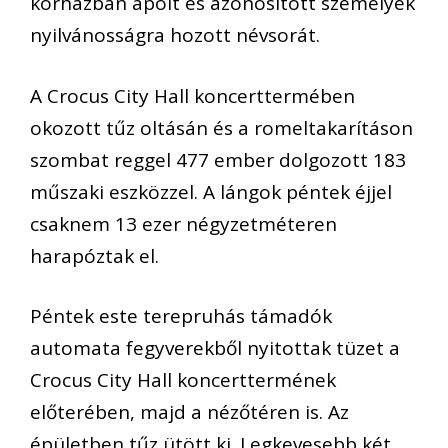
kórházban ápolt és azonosított személyek
nyilvánosságra hozott névsorát.
A Crocus City Hall koncerttermében
okozott tűz oltásán és a romeltakarításon
szombat reggel 477 ember dolgozott 183
műszaki eszközzel. A lángok péntek éjjel
csaknem 13 ezer négyzetméteren
harapóztak el.
Péntek este terepruhás támadók
automata fegyverekből nyitottak tüzet a
Crocus City Hall koncerttermének
előterében, majd a nézőtéren is. Az
épületben tűz ütött ki. Legkevesebb két