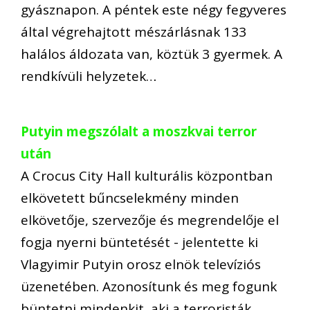
gyásznapon. A péntek este négy fegyveres
által végrehajtott mészárlásnak 133
halálos áldozata van, köztük 3 gyermek. A
rendkívüli helyzetek…
Putyin megszólalt a moszkvai terror
után
A Crocus City Hall kulturális központban
elkövetett bűncselekmény minden
elkövetője, szervezője és megrendelője el
fogja nyerni büntetését - jelentette ki
Vlagyimir Putyin orosz elnök televíziós
üzenetében. Azonosítunk és meg fogunk
büntetni mindenkit, aki a terroristák…