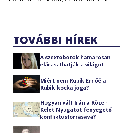
TOVÁBBI HÍREK
A szexrobotok hamarosan
eláraszthatják a világot
Miért nem Rubik Ernőé a
Rubik-kocka joga?
Hogyan vált Irán a Közel-
Kelet Nyugatot fenyegető
konfliktusforrásává?