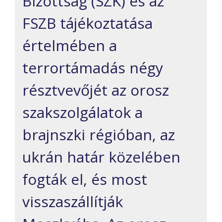
Bizottság (SZK) és az
FSZB tájékoztatása
értelmében a
terrortámadás négy
résztvevőjét az orosz
szakszolgálatok a
brajnszki régióban, az
ukrán határ közelében
fogták el, és most
visszaszállítják