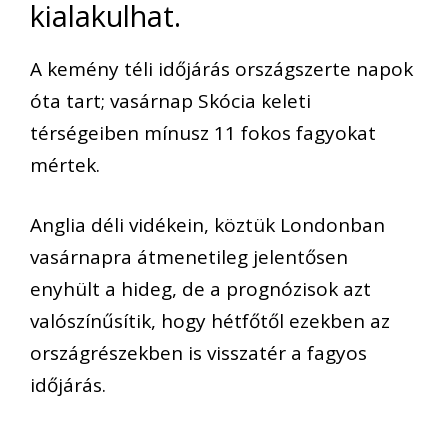
kialakulhat.
A kemény téli időjárás országszerte napok
óta tart; vasárnap Skócia keleti
térségeiben mínusz 11 fokos fagyokat
mértek.
Anglia déli vidékein, köztük Londonban
vasárnapra átmenetileg jelentősen
enyhült a hideg, de a prognózisok azt
valószínűsítik, hogy hétfőtől ezekben az
országrészekben is visszatér a fagyos
időjárás.