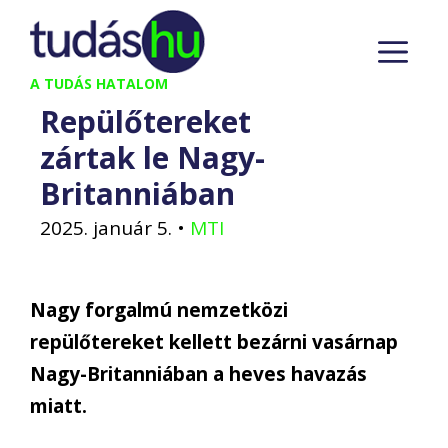
Kilépés
M
a
tartalomba
A TUDÁS HATALOM
Repülőtereket
zártak le Nagy-
Britanniában
2025. január 5.
•
MTI
Nagy forgalmú nemzetközi
repülőtereket kellett bezárni vasárnap
Nagy-Britanniában a heves havazás
miatt.