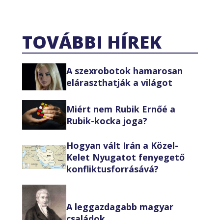
TOVÁBBI HÍREK
A szexrobotok hamarosan
eláraszthatják a világot
Miért nem Rubik Ernőé a
Rubik-kocka joga?
Hogyan vált Irán a Közel-
Kelet Nyugatot fenyegető
konfliktusforrásává?
A leggazdagabb magyar
családok