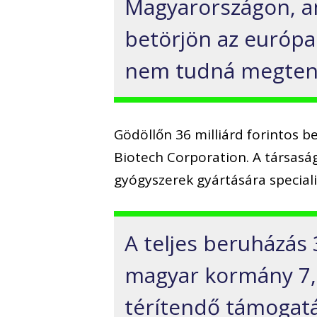
Magyarországon, am
betörjön az európai
nem tudná megten
Gödöllőn 36 milliárd forintos 
Biotech Corporation. A társasá
gyógyszerek gyártására specializ
A teljes beruházás 
magyar kormány 7,5
térítendő támogatá