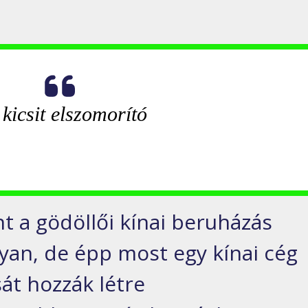
 kicsit elszomorító
t a gödöllői kínai beruházás
yan, de épp most egy kínai cég
át hozzák létre