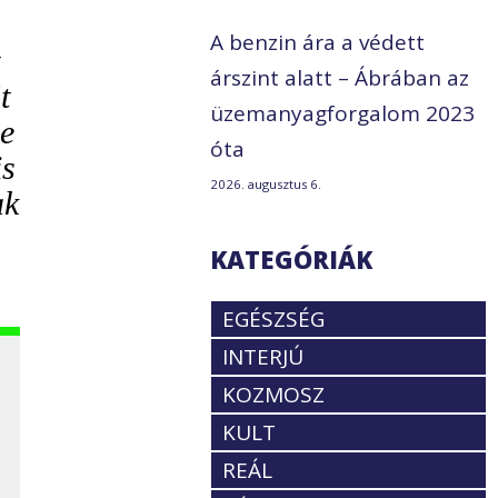
A benzin ára a védett
árszint alatt – Ábrában az
t
üzemanyagforgalom 2023
De
óta
is
2026. augusztus 6.
ak
KATEGÓRIÁK
EGÉSZSÉG
INTERJÚ
KOZMOSZ
KULT
REÁL