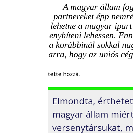
A magyar állam fogl
partnereket épp nemré
lehetne a magyar ipar
enyhíteni lehessen. Enn
a korábbinál sokkal nag
arra, hogy az uniós cé
tette hozzá.
Elmondta, érthete
magyar állam miért
versenytársukat, m