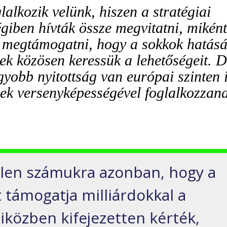
alkozik velünk, hiszen a stratégiai
giben hívták össze megvitatni, miként
t megtámogatni, hogy a sokkok hatásá
ek közösen keressük a lehetőségeit. 
yobb nyitottság van európai szinten 
gek versenyképességével foglalkozzan
tlen számukra azonban, hogy a
 támogatja milliárdokkal a
iközben kifejezetten kérték,