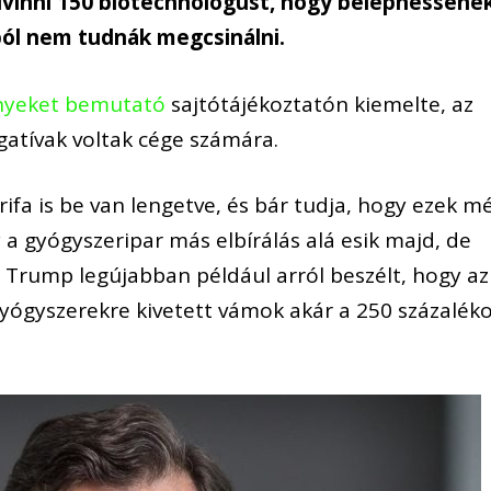
elvinni 150 biotechnológust, hogy beléphessene
ából nem tudnák megcsinálni.
nyeket bemutató
sajtótájékoztatón kiemelte, az
atívak voltak cége számára.
ifa is be van lengetve, és bár tudja, hogy ezek m
 a gyógyszeripar más elbírálás alá esik majd, de
. Trump legújabban például arról beszélt, hogy az
yógyszerekre kivetett vámok akár a 250 százalék