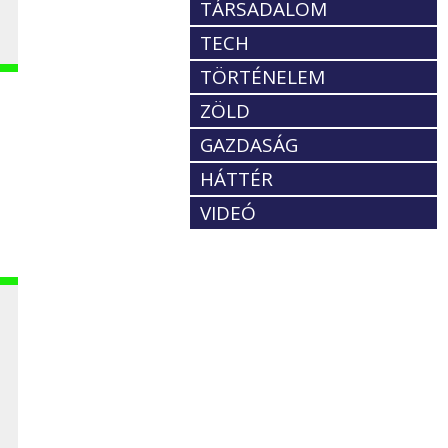
TÁRSADALOM
TECH
TÖRTÉNELEM
ZÖLD
GAZDASÁG
HÁTTÉR
VIDEÓ