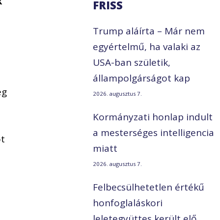
k
FRISS
Trump aláírta – Már nem
egyértelmű, ha valaki az
USA-ban születik,
állampolgárságot kap
ég
2026. augusztus 7.
Kormányzati honlap indult
a mesterséges intelligencia
ot
miatt
2026. augusztus 7.
Felbecsülhetetlen értékű
honfoglaláskori
leletegyüttes került elő