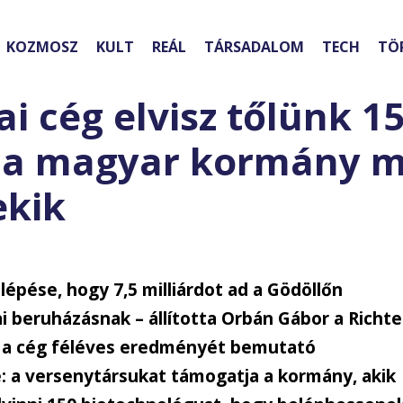
KOZMOSZ
KULT
REÁL
TÁRSADALOM
TECH
TÖ
ai cég elvisz tőlünk 1
s a magyar kormány 
ekik
épése, hogy 7,5 milliárdot ad a Gödöllőn
i beruházásnak – állította Orbán Gábor a Richte
a a cég féléves eredményét bemutató
: a versenytársukat támogatja a kormány, akik