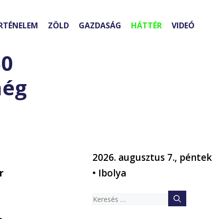
RTÉNELEM
ZÖLD
GAZDASÁG
HÁTTÉR
VIDEÓ
50
még
2026. augusztus 7., péntek
r
• Ibolya
Keresés: