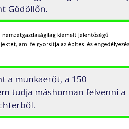
t Gödöllőn.
 nemzetgazdaságilag kiemelt jelentőségű
ektet, ami felgyorsítja az építési és engedélyezés
t a munkaerőt, a 150
em tudja máshonnan felvenni a
ichterből.