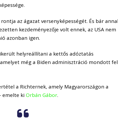
képessége.
rontja az ágazat versenyképességét. És bár anna
ejezetten kezdeményezője volt ennek, az USA nem
nió azonban igen.
erült helyreállítani a kettős adóztatás
 amelyet még a Biden adminisztráció mondott fel
ertétel a Richternek, amely Magyarországon a
 emelte ki
Orbán Gábor
.