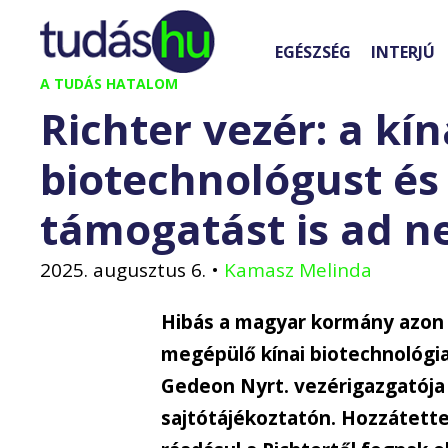
Kilépés
a
EGÉSZSÉG
INTERJÚ
tartalomba
A TUDÁS HATALOM
Richter vezér: a kín
biotechnológust é
támogatást is ad n
2025. augusztus 6.
•
Kamasz Melinda
Hibás a magyar kormány azon l
megépülő kínai biotechnológia
Gedeon Nyrt. vezérigazgatój
sajtótájékoztatón. Hozzátette