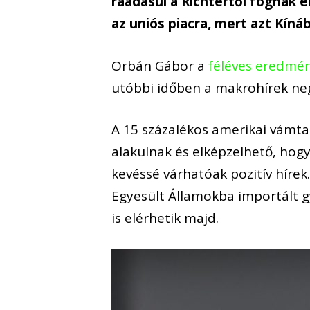
ráadásul a Richtertől fognak 
az uniós piacra, mert azt Kín
Orbán Gábor a
féléves eredmé
utóbbi időben a makrohírek neg
A 15 százalékos amerikai vámtar
alakulnak és elképzelhető, hogy
kevéssé várhatóak pozitív hírek
Egyesült Államokba importált g
is elérhetik majd.