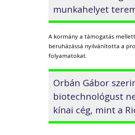
munkahelyet terem
A kormány a támogatás mellett
beruházássá nyilvánította a proj
folyamatokat.
Orbán Gábor szerin
biotechnológust n
kínai cég, mint a R