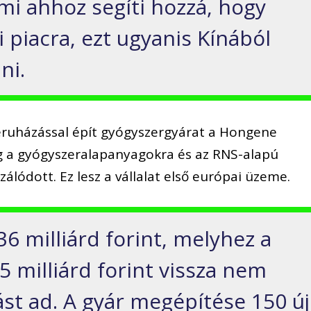
i ahhoz segíti hozzá, hogy
 piacra, ezt ugyanis Kínából
ni.
beruházással épít gyógyszergyárat a Hongene
g a gyógyszeralapanyagokra és az RNS-alapú
álódott. Ez lesz a vállalat első európai üzeme.
36 milliárd forint, melyhez a
 milliárd forint vissza nem
st ad. A gyár megépítése 150 új