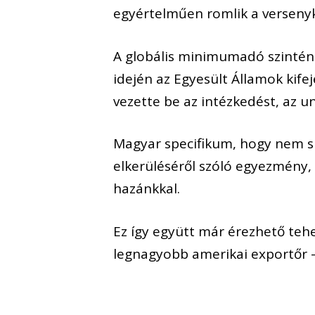
egyértelműen romlik a verseny
A globális minimumadó szintén 
idején az Egyesült Államok kif
vezette be az intézkedést, az u
Magyar specifikum, hogy nem sik
elkerüléséről szóló egyezmény,
hazánkkal.
Ez így együtt már érezhető teh
legnagyobb amerikai exportőr –