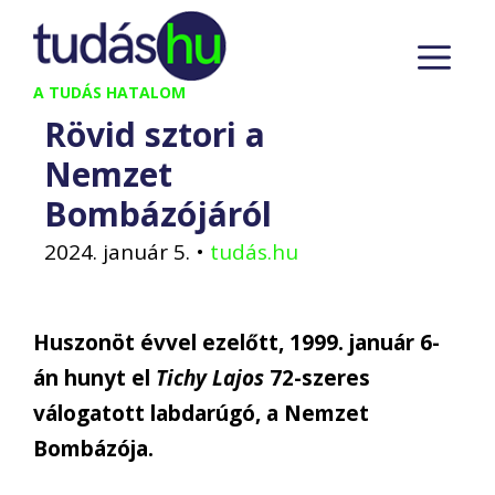
Kilépés
M
a
tartalomba
A TUDÁS HATALOM
Rövid sztori a
Nemzet
Bombázójáról
2024. január 5.
•
tudás.hu
Huszonöt évvel ezelőtt, 1999. január 6-
án hunyt el
Tichy Lajos
72-szeres
válogatott labdarúgó, a Nemzet
Bombázója.