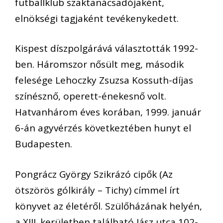
futballklub szaktanácsadójaként,
elnökségi tagjaként tevékenykedett.
Kispest díszpolgárává választották 1992-
ben. Háromszor nősült meg, második
felesége Lehoczky Zsuzsa Kossuth-díjas
színésznő, operett-énekesnő volt.
Hatvanhárom éves korában, 1999. január
6-án agyvérzés következtében hunyt el
Budapesten.
Pongrácz György Szikrázó cipők (Az
ötszörös gólkirály – Tichy) címmel írt
könyvet az életéről. Szülőházának helyén,
a XIII. kerületben található Jász utca 102-