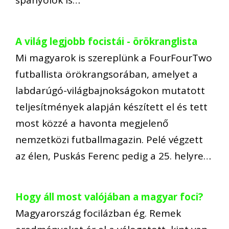
spanyolok is…
A világ legjobb focistái - örökranglista
Mi magyarok is szereplünk a FourFourTwo
futballista örökrangsorában, amelyet a
labdarúgó-világbajnokságokon mutatott
teljesítmények alapján készített el és tett
most közzé a havonta megjelenő
nemzetközi futballmagazin. Pelé végzett
az élen, Puskás Ferenc pedig a 25. helyre…
Hogy áll most valójában a magyar foci?
Magyarország focilázban ég. Remek