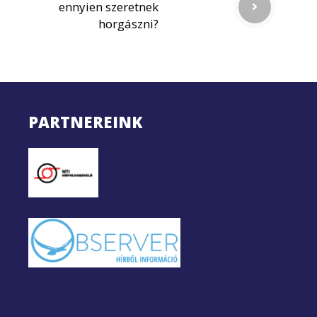
ennyien szeretnek
horgászni?
PARTNEREINK