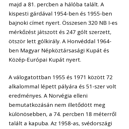
majd a 81. percben a hálóba talált. A
kispesti gárdával 1954-ben és 1955-ben
bajnoki címet nyert. Összesen 320 NB I-es
mérkőzést játszott és 247 gólt szerzett,
ötször lett gólkirály. A Honvéddal 1964-
ben Magyar Népköztársasági Kupát és
Közép-Európai Kupát nyert.
A válogatottban 1955 és 1971 között 72
alkalommal lépett pályára és 51-szer volt
eredményes. A Norvégia elleni
bemutatkozásán nem illetődött meg
különösebben, a 74. percben 18 méterről
talált a kapuba. Az 1958-as, svédországi