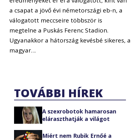
eredményeket ér el a válogatott, kint van
a csapat a jövő évi németországi eb-n, a
válogatott meccseire többször is
megtelne a Puskás Ferenc Stadion.
Ugyanakkor a hátország kevésbé sikeres, a
magyar…
TOVÁBBI HÍREK
A szexrobotok hamarosan
eláraszthatják a világot
Miért nem Rubik Ernőé a