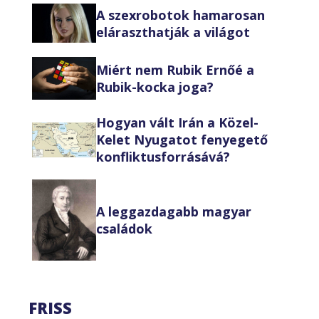
A szexrobotok hamarosan
eláraszthatják a világot
Miért nem Rubik Ernőé a
Rubik-kocka joga?
Hogyan vált Irán a Közel-
Kelet Nyugatot fenyegető
konfliktusforrásává?
A leggazdagabb magyar
családok
FRISS