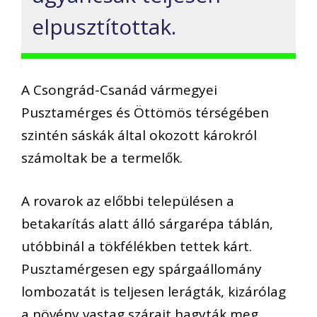
elpusztítottak.
A Csongrád-Csanád vármegyei
Pusztamérges és Öttömös térségében
szintén sáskák által okozott károkról
számoltak be a termelők.
A rovarok az előbbi településen a
betakarítás alatt álló sárgarépa táblán,
utóbbinál a tökfélékben tettek kárt.
Pusztamérgesen egy spárgaállomány
lombozatát is teljesen lerágták, kizárólag
a növény vastag szárait hagyták meg.