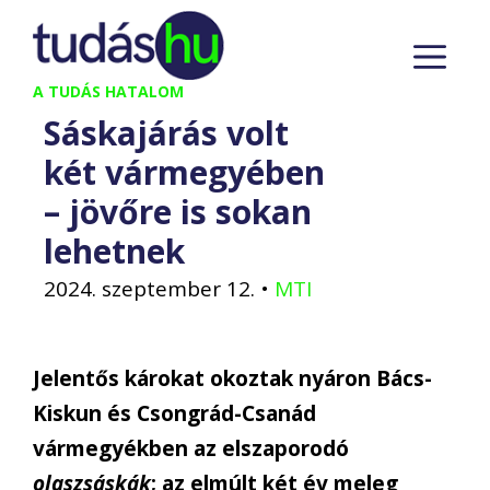
Kilépés
M
a
tartalomba
A TUDÁS HATALOM
Sáskajárás volt
két vármegyében
– jövőre is sokan
lehetnek
2024. szeptember 12.
•
MTI
Jelentős károkat okoztak nyáron Bács-
Kiskun és Csongrád-Csanád
vármegyékben az elszaporodó
olaszsáskák
; az elmúlt két év meleg