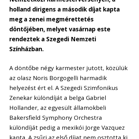
holland dirigens a második díjat kapta
meg a zenei megmérettetés
döntőjében, melyet vasárnap este
rendeztek a Szegedi Nemzeti
Színházban.
A döntőbe négy karmester jutott, közülük
az olasz Noris Borgogelli harmadik
helyezést ért el. A Szegedi Szimfonikus
Zenekar különdíját a belga Gabriel
Hollander, az egyesült államokbeli
Bakersfield Symphony Orchestra
különdíját pedig a mexikói Jorge Vazquez
kapta. A zsűri az első díjat nem osztotta ki.