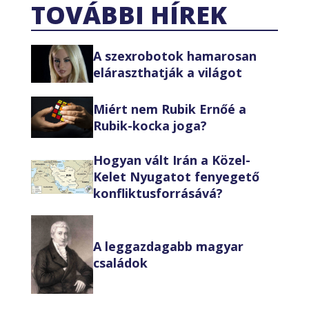
TOVÁBBI HÍREK
A szexrobotok hamarosan
eláraszthatják a világot
Miért nem Rubik Ernőé a
Rubik-kocka joga?
Hogyan vált Irán a Közel-
Kelet Nyugatot fenyegető
konfliktusforrásává?
A leggazdagabb magyar
családok