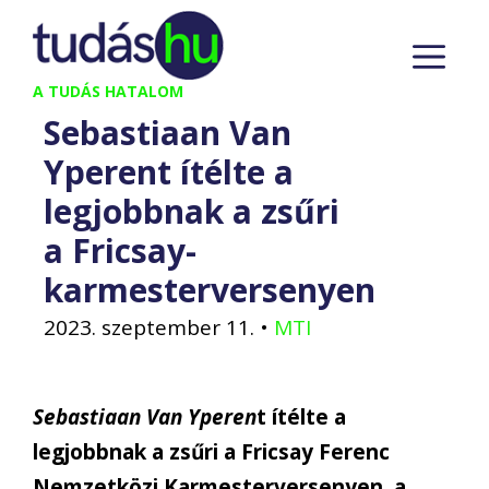
Kilépés
M
a
tartalomba
A TUDÁS HATALOM
Sebastiaan Van
Yperent ítélte a
legjobbnak a zsűri
a Fricsay-
karmesterversenyen
2023. szeptember 11.
•
MTI
Sebastiaan Van Yperen
t ítélte a
legjobbnak a zsűri a Fricsay Ferenc
Nemzetközi Karmesterversenyen, a