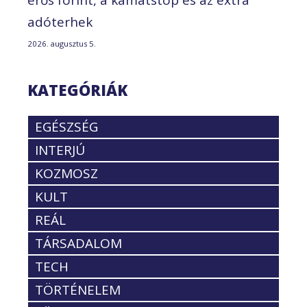
erős forint, a kamatstop és az extra
adóterhek
2026. augusztus 5.
KATEGÓRIÁK
EGÉSZSÉG
INTERJÚ
KOZMOSZ
KULT
REÁL
TÁRSADALOM
TECH
TÖRTÉNELEM