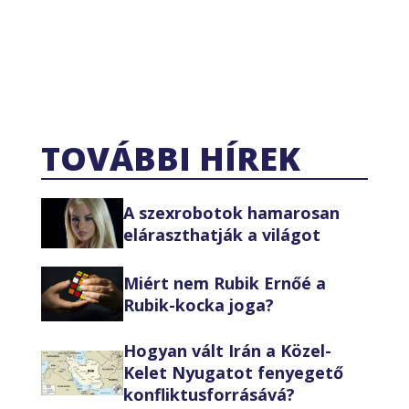
TOVÁBBI HÍREK
A szexrobotok hamarosan
eláraszthatják a világot
Miért nem Rubik Ernőé a
Rubik-kocka joga?
Hogyan vált Irán a Közel-
Kelet Nyugatot fenyegető
konfliktusforrásává?