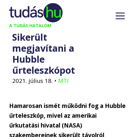
Kilépés
M
a
tartalomba
A TUDÁS HATALOM
Sikerült
megjavítani a
Hubble
űrteleszkópot
2021. július 18.
•
MTI
Hamarosan ismét működni fog a Hubble
űrteleszkóp, mivel az amerikai
űrkutatási hivatal (NASA)
szakembereinek sikerült távolról