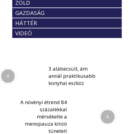
ZÖLD
GAZDASÁG
HÁTTÉR
VIDEÓ
3 alábecsült, ám
annál praktikusabb
konyhai eszköz
A növényi étrend 84
százalékkal
mérsékelte a
menopauza kínzó
tüneteit