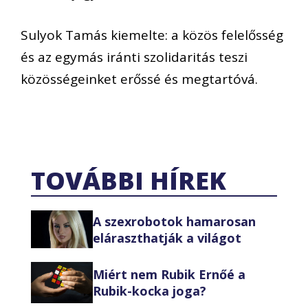
Sulyok Tamás kiemelte: a közös felelősség
és az egymás iránti szolidaritás teszi
közösségeinket erőssé és megtartóvá.
TOVÁBBI HÍREK
A szexrobotok hamarosan
eláraszthatják a világot
Miért nem Rubik Ernőé a
Rubik-kocka joga?