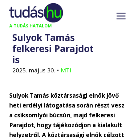
Kilépés
M
a
tartalomba
A TUDÁS HATALOM
Sulyok Tamás
felkeresi Parajdot
is
2025. május 30.
•
MTI
Sulyok Tamás köztársasági elnök jövő
heti erdélyi látogatása során részt vesz
a csíksomlyói búcsún, majd felkeresi
Parajdot, hogy tájékozódjon a kialakult
helyzetről. A köztársasági elnök célzott