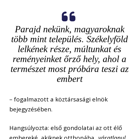
Parajd nekünk, magyaroknak
több mint település. Székelyföld
lelkének része, múltunkat és
reményeinket őrző hely, ahol a
természet most próbára teszi az
embert
– fogalmazott a köztársasági elnök
bejegyzésében.
Hangsúlyozta: első gondolatai az ott élő
embereké, akiknek otthonába „
váratlanul