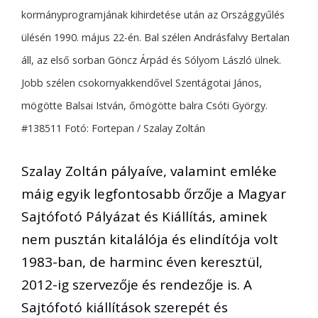
kormányprogramjának kihirdetése után az Országgyűlés
ülésén 1990. május 22-én. Bal szélen Andrásfalvy Bertalan
áll, az első sorban Göncz Árpád és Sólyom László ülnek.
Jobb szélen csokornyakkendővel Szentágotai János,
mögötte Balsai István, őmögötte balra Csóti György.
#138511 Fotó: Fortepan / Szalay Zoltán
Szalay Zoltán pályaíve, valamint emléke
máig egyik legfontosabb őrzője a Magyar
Sajtófotó Pályázat és Kiállítás, aminek
nem pusztán kitalálója és elindítója volt
1983-ban, de harminc éven keresztül,
2012-ig szervezője és rendezője is. A
Sajtófotó kiállítások szerepét és