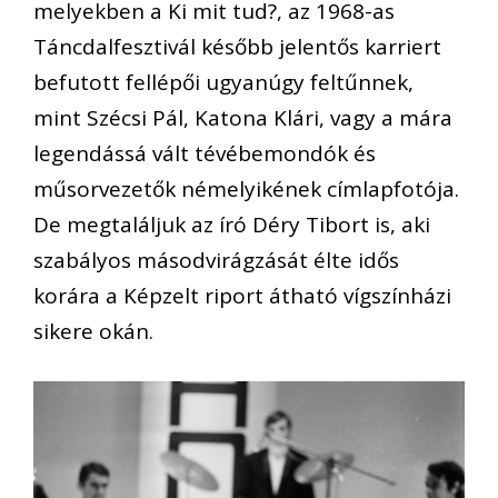
melyekben a Ki mit tud?, az 1968-as
Táncdalfesztivál később jelentős karriert
befutott fellépői ugyanúgy feltűnnek,
mint Szécsi Pál, Katona Klári, vagy a mára
legendássá vált tévébemondók és
műsorvezetők némelyikének címlapfotója.
De megtaláljuk az író Déry Tibort is, aki
szabályos másodvirágzását élte idős
korára a Képzelt riport átható vígszínházi
sikere okán.