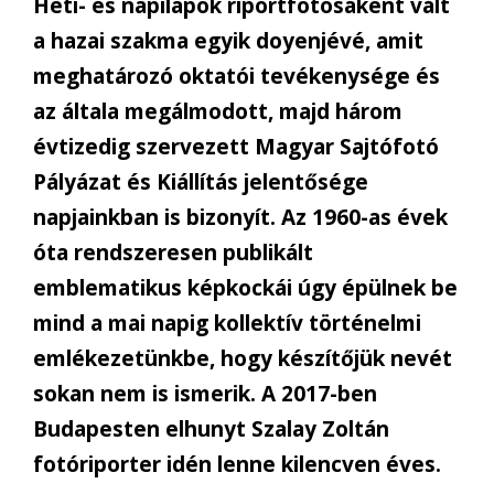
Heti- és napilapok riportfotósaként vált
a hazai szakma egyik doyenjévé, amit
meghatározó oktatói tevékenysége és
az általa megálmodott, majd három
évtizedig szervezett Magyar Sajtófotó
Pályázat és Kiállítás jelentősége
napjainkban is bizonyít. Az 1960-as évek
óta rendszeresen publikált
emblematikus képkockái úgy épülnek be
mind a mai napig kollektív történelmi
emlékezetünkbe, hogy készítőjük nevét
sokan nem is ismerik. A 2017-ben
Budapesten elhunyt Szalay Zoltán
fotóriporter idén lenne kilencven éves.