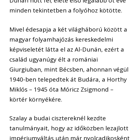
Dunán nőtt fel; élete első legalább öt éve
minden tekintetben a folyóhoz kötötte.
Mivel édesapja a két világháború között a
magyar folyamhajózás kereskedelmi
képviseletét látta el az Al-Dunán, ezért a
család ugyanúgy élt a romániai
Giurgiuban, mint Bécsben, ahonnan végül
1940-ben telepedtek át Budára, a Horthy
Miklós – 1945 óta Móricz Zsigmond –
körtér környékére.
Szalay a budai cisztereknél kezdte
tanulmányait, hogy az időközben lezajlott
impériumváltás után már nyolcadikosként