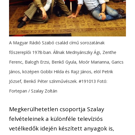
A Magyar Rádió Szabó család című sorozatának
főszereplői 1978-ban. Állnak Mednyánszky Ági, Zenthe
Ferenc, Balogh Erzsi, Benkő Gyula, Moór Marianna, Garics
János, középen Gobbi Hilda és Rajz János, elöl Petrik
József, Benkő Péter színművészek. #191013 Fotó:
Fortepan / Szalay Zoltán
Megkerülhetetlen csoportja Szalay
felvételeinek a különféle televíziós
vetélkedők idején készített anyagok is,