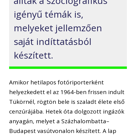
álltak a szociografikus
igényű témák is,
melyeket jellemzően
saját indíttatásból
készített.
Amikor hetilapos fotóriporterként
helyezkedett el az 1964-ben frissen indult
Tükörnél, rögtön bele is szaladt élete első
cenzúrájába. Hetek óta dolgozott ingázók
anyagán, melyet a Százhalombatta–
Budapest vasútvonalon készített. A lap