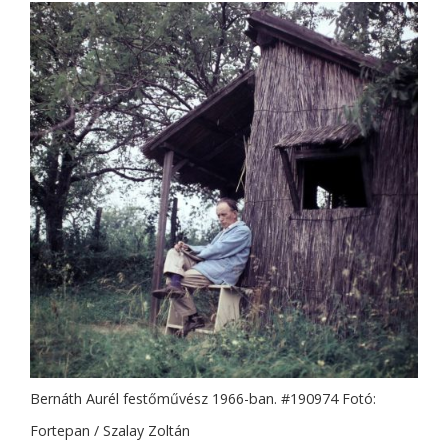
Bernáth Aurél festőművész 1966-ban. #190974 Fotó:
Fortepan / Szalay Zoltán