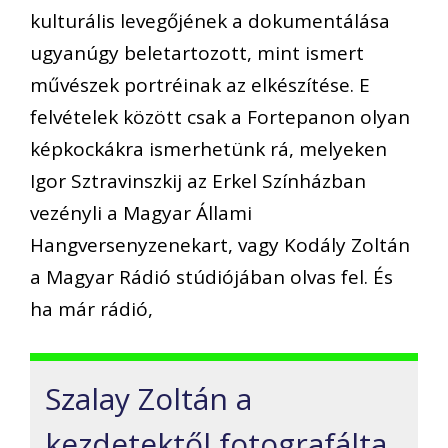
kulturális levegőjének a dokumentálása
ugyanúgy beletartozott, mint ismert
művészek portréinak az elkészítése. E
felvételek között csak a Fortepanon olyan
képkockákra ismerhetünk rá, melyeken
Igor Sztravinszkij az Erkel Színházban
vezényli a Magyar Állami
Hangversenyzenekart, vagy Kodály Zoltán
a Magyar Rádió stúdiójában olvas fel. És
ha már rádió,
Szalay Zoltán a
kezdetektől fotografálta