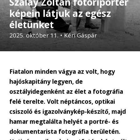
Szalay Zoltán fotóriporter
képein látjuk az egész
életünket
2025. október 11.
•
Kéri Gáspár
Fiatalon minden vágya az volt, hogy
hajóskapitány legyen, de
osztályidegenként az élet a fotográfia
felé terelte. Volt néptáncos, optikai
csiszoló és igazolványkép-készítő, majd
hamar megtalálta helyét a portré- és
dokumentarista fotográfia területén.