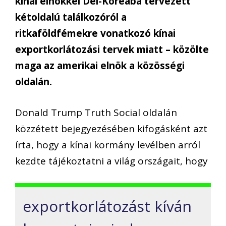
kínai elnökkel Dél-Koreába tervezett
kétoldalú találkozóról a
ritkaföldfémekre vonatkozó kínai
exportkorlátozási tervek miatt – közölte
maga az amerikai elnök a közösségi
oldalán.
Donald Trump Truth Social oldalán
közzétett bejegyezésében kifogásként azt
írta, hogy a kínai kormány levélben arról
kezdte tájékoztatni a világ országait, hogy
exportkorlátozást kíván