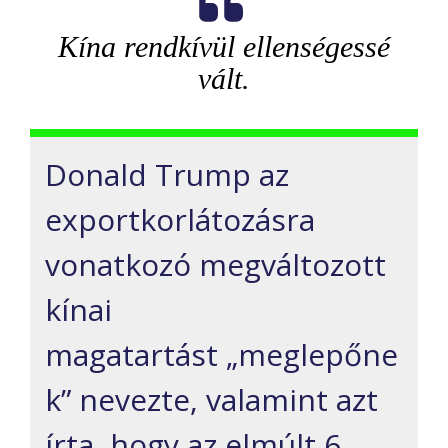
Kína rendkívül ellenségessé
vált.
Donald Trump az
exportkorlátozásra
vonatkozó megváltozott
kínai
magatartást „meglepőne
k” nevezte, valamint azt
írta, hogy az elmúlt 6