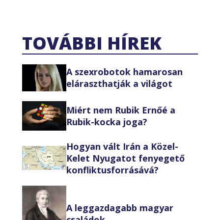
TOVÁBBI HÍREK
A szexrobotok hamarosan
eláraszthatják a világot
Miért nem Rubik Ernőé a
Rubik-kocka joga?
Hogyan vált Irán a Közel-
Kelet Nyugatot fenyegető
konfliktusforrásává?
A leggazdagabb magyar
családok