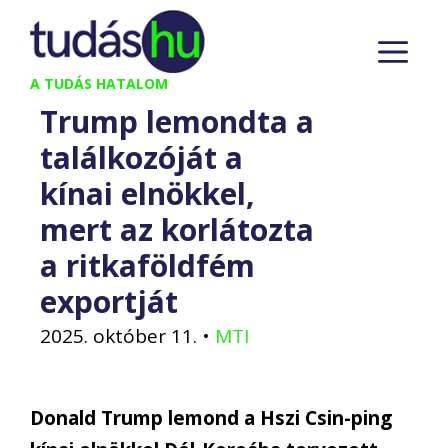
Kilépés
M
a
tartalomba
A TUDÁS HATALOM
Trump lemondta a
találkozóját a
kínai elnökkel,
mert az korlátozta
a ritkaföldfém
exportját
2025. október 11.
•
MTI
Donald Trump lemond a Hszi Csin-ping