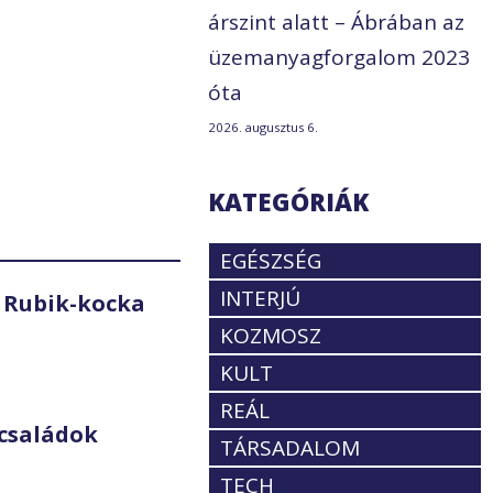
árszint alatt – Ábrában az
üzemanyagforgalom 2023
óta
2026. augusztus 6.
KATEGÓRIÁK
EGÉSZSÉG
INTERJÚ
 Rubik-kocka
KOZMOSZ
KULT
REÁL
családok
TÁRSADALOM
TECH