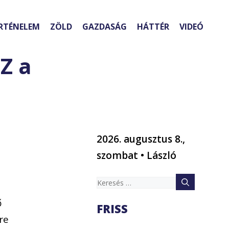
RTÉNELEM
ZÖLD
GAZDASÁG
HÁTTÉR
VIDEÓ
Z a
2026. augusztus 8.,
szombat • László
Keresés:
ő
FRISS
re