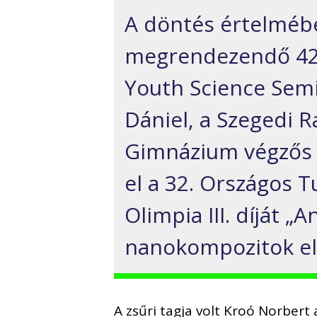
A döntés értelmé
megrendezendő 42.
Youth Science Semi
Dániel, a Szegedi R
Gimnázium végzős d
el a 32. Országos 
Olimpia III. díját 
nanokompozitok elő
A zsűri tagja volt Kroó Norber