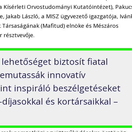
ísérleti Orvostudományi Kutatóintézet), Pakuc
ke, Jakab László, a MISZ ügyvezető igazgatója, Iván
k Társaságának (Mafitud) elnöke és Mészáros
 résztvevője.
lehetőséget biztosít fiatal
bemutassák innovatív
int inspiráló beszélgetéseket
díjasokkal és kortársaikkal –