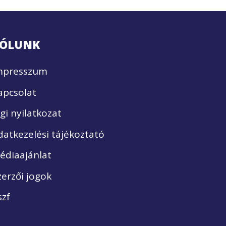
ÓLUNK
mpresszum
apcsolat
ogi nyilatkozat
datkezelési tájékoztató
édiaajánlat
zerzői jogok
szf