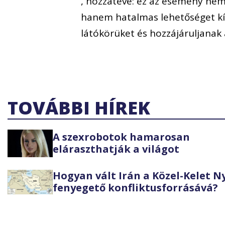
, hozzátéve: ez az esemény ne
hanem hatalmas lehetőséget kín
látókörüket és hozzájáruljanak
TOVÁBBI HÍREK
A szexrobotok hamarosan
eláraszthatják a világot
Hogyan vált Irán a Közel-Kelet 
fenyegető konfliktusforrásává?