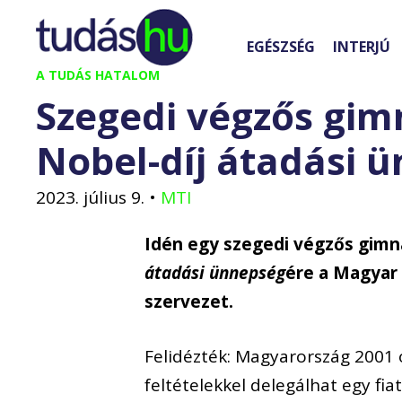
Kilépés
a
EGÉSZSÉG
INTERJÚ
tartalomba
A TUDÁS HATALOM
Szegedi végzős gimn
Nobel-díj átadási 
2023. július 9.
•
MTI
Idén egy szegedi végzős gimnaz
átadási ünnepség
ére a Magyar 
szervezet.
Felidézték: Magyarország 2001 
feltételekkel delegálhat egy fi