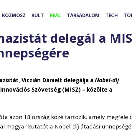
KOZMOSZ
KULT
REÁL
TÁRSADALOM
TECH
TÖ
azistát delegál a MIS
ünnepségére
istát, Viczián Dánielt delegálja a
Nobel-díj
Innovációs Szövetség (MISZ) – közölte a
óta azon 18 ország közé tartozik, amely megfelel
atal magyar kutatót a Nobel-díj átadási ünnepségé