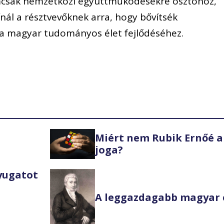
mcsak nemzetközi együttműködésekre ösztönöz,
ál a résztvevőknek arra, hogy bővítsék
 a magyar tudományos élet fejlődéséhez.
Miért nem Rubik Ernőé a
joga?
Nyugatot
A leggazdagabb magyar 