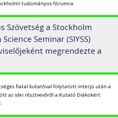
tockholmi tudományos fórumra.
ós Szövetség a Stockholm
h Science Seminar (SIYSS)
viselőjeként megrendezte a
éges fiatal kutatóval folytatott interjú után a
ött az idei résztvevőről a Kutató Diákokért
.