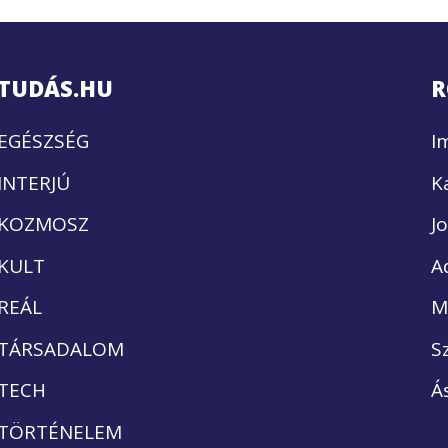
TUDÁS.HU
R
EGÉSZSÉG
I
INTERJÚ
K
KOZMOSZ
J
KULT
A
REÁL
M
TÁRSADALOM
S
TECH
Á
TÖRTÉNELEM