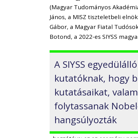
(Magyar Tudományos Akadémia K
János, a MISZ tiszteletbeli elnö
Gábor, a Magyar Fiatal Tudóso
Botond, a 2022-es SIYSS magyar
A SIYSS egyedülálló 
kutatóknak, hogy 
kutatásaikat, valam
folytassanak Nobel-
hangsúlyozták