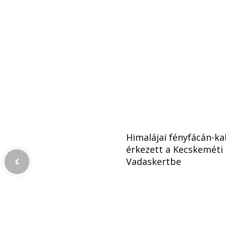
Himalájai fényfácán-ka
érkezett a Kecskeméti
Vadaskertbe