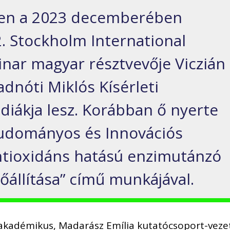
ben a 2023 decemberében
 Stockholm International
nar magyar résztvevője Viczián
adnóti Miklós Kísérleti
iákja lesz. Korábban ő nyerte
Tudományos és Innovációs
„Antioxidáns hatású enzimutánzó
állítása” című munkájával.
t akadémikus, Madarász Emília kutatócsoport-veze