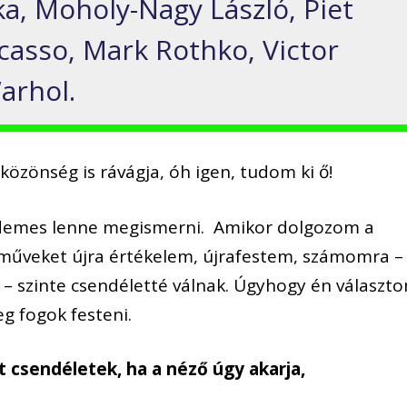
, Moholy-Nagy László, Piet
casso, Mark Rothko, Victor
arhol.
zönség is rávágja, óh igen, tudom ki ő!
rdemes lenne megismerni. Amikor dolgozom a
 műveket újra értékelem, újrafestem, számomra –
 – szinte csendéletté válnak. Úgyhogy én választ
g fogok festeni.
 csendéletek, ha a néző úgy akarja,