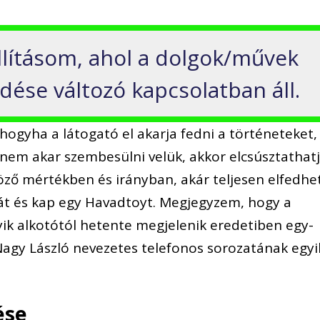
állításom, ahol a dolgok/művek
edése változó kapcsolatban áll.
hogyha a látogató el akarja fedni a történeteket,
nem akar szembesülni velük, akkor elcsúsztathat
öző mértékben és irányban, akár teljesen elfedhe
át és kap egy Havadtoyt. Megjegyzem, hogy a
yik alkotótól hetente megjelenik eredetiben egy-
agy László nevezetes telefonos sorozatának egyi
ése