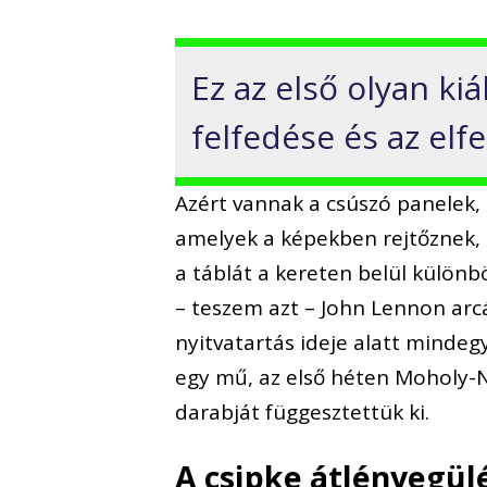
Ez az első olyan ki
felfedése és az elf
Azért vannak a csúszó panelek, 
amelyek a képekben rejtőznek, 
a táblát a kereten belül különb
– teszem azt – John Lennon arc
nyitvatartás ideje alatt mindeg
egy mű, az első héten Moholy-N
darabját függesztettük ki.
A csipke átlényegül