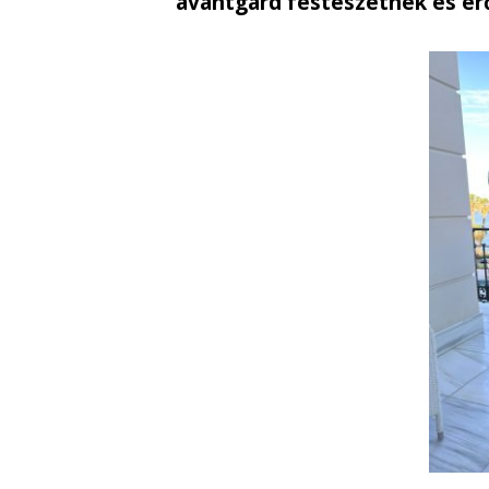
avantgárd festészetnek és er