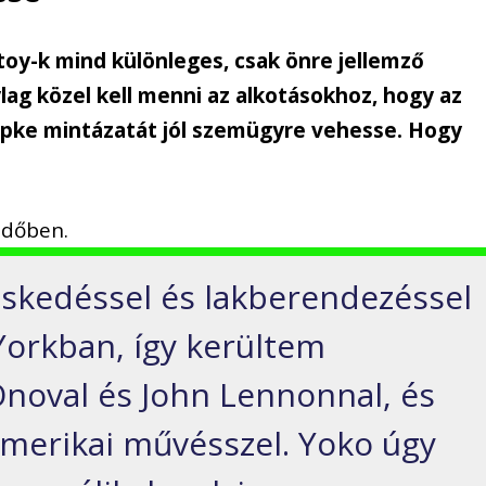
toy-k mind különleges, csak önre jellemző
lag közel kell menni az alkotásokhoz, hogy az
sipke mintázatát jól szemügyre vehesse. Hogy
időben.
eskedéssel és lakberendezéssel
orkban, így kerültem
noval és John Lennonnal, és
merikai művésszel. Yoko úgy