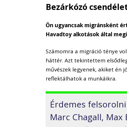
Bezárkózó csendéle
Ön ugyancsak migránsként értel
Havadtoy alkotások által meg
Számomra a migráció ténye volt
háttér. Azt tekintettem elsődl
művészek legyenek, akiket én jó
reflektálhatok a munkáikra.
Érdemes felsoroln
Marc Chagall, Max E