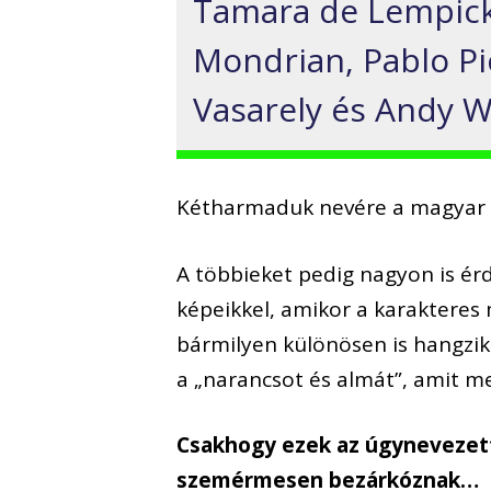
Tamara de Lempicka
Mondrian, Pablo Pi
Vasarely és Andy W
Kétharmaduk nevére a magyar kö
A többieket pedig nagyon is é
képeikkel, amikor a karakteres
bármilyen különösen is hangzik
a „narancsot és almát”, amit me
Csakhogy ezek az úgynevezett
szemérmesen bezárkóznak…