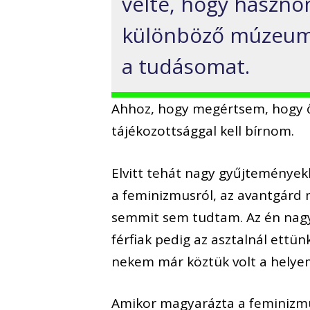
vélte, hogy haszno
különböző múzeumo
a tudásomat.
Ahhoz, hogy megértsem, hogy ő,
tájékozottsággal kell bírnom.
Elvitt tehát nagy gyűjtemények
a feminizmusról, az avantgárd 
semmit sem tudtam. Az én nagy
férfiak pedig az asztalnál ettü
nekem már köztük volt a helye
Amikor magyarázta a feminizmus