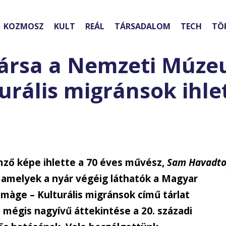
KOZMOSZ
KULT
REÁL
TÁRSADALOM
TECH
TÖ
társa a Nemzeti Múz
urális migránsok ihle
emző képe ihlette a 70 éves művész,
Sam Havadt
 amelyek a nyár végéig láthatók a Magyar
ge – Kulturális migránsok című tárlat
 mégis nagyívű áttekintése a 20. századi