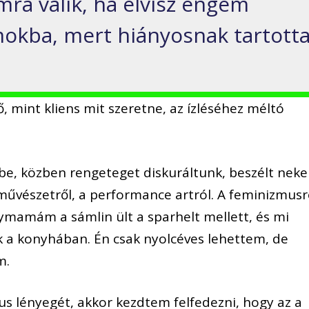
mra válik, ha elvisz engem
kba, mert hiányosnak tartott
 mint kliens mit szeretne, az ízléséhez méltó
be, közben rengeteget diskuráltunk, beszélt nek
művészetről, a performance artról. A feminizmusr
mamám a sámlin ült a sparhelt mellett, és mi
nk a konyhában. Én csak nyolcéves lehettem, de
m.
 lényegét, akkor kezdtem felfedezni, hogy az a