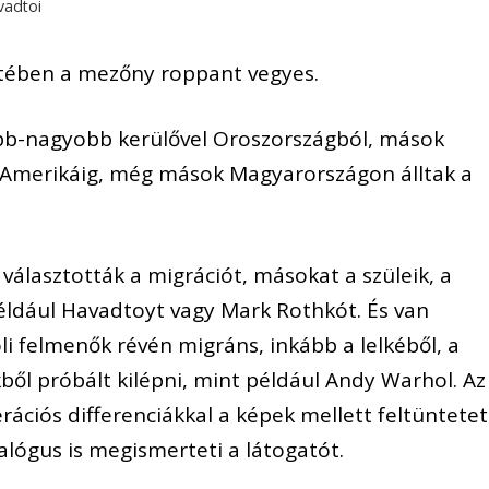
adtoi
etében a mezőny roppant vegyes.
bb-nagyobb kerülővel Oroszországból, mások
ak Amerikáig, még mások Magyarországon álltak a
választották a migrációt, másokat a szüleik, a
például Havadtoyt vagy Mark Rothkót. És van
voli felmenők révén migráns, inkább a lelkéből, a
ből próbált kilépni, mint például Andy Warhol. Az
rációs differenciákkal a képek mellett feltüntetet
alógus is megismerteti a látogatót.