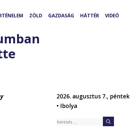
RTÉNELEM
ZÖLD
GAZDASÁG
HÁTTÉR
VIDEÓ
eumban
tte
oy
2026. augusztus 7., péntek
• Ibolya
Keresés: