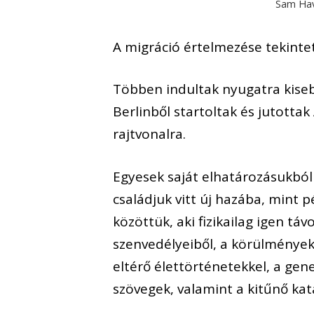
Sam Hav
A migráció értelmezése tekint
Többen indultak nyugatra kise
Berlinből startoltak és jutott
rajtvonalra.
Egyesek saját elhatározásukból 
családjuk vitt új hazába, mint 
közöttük, aki fizikailag igen tá
szenvedélyeiből, a körülmények
eltérő élettörténetekkel, a gene
szövegek, valamint a kitűnő kat