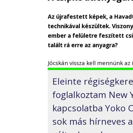
Az újrafestett képek, a Havad
technikával készültek. Viszony
ember a felületre feszített c
talált rá erre az anyagra?
Jócskán vissza kell mennünk az 
Eleinte régiségker
foglalkoztam New Y
kapcsolatba Yoko O
sok más hírneves a