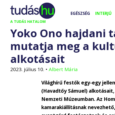
Kilépés
a
EGÉSZSÉG
INTERJÚ
tartalomba
A TUDÁS HATALOM
Yoko Ono hajdani 
mutatja meg a kult
alkotásait
2023. július 10.
•
Albert Mária
Világhírű festők egy-egy jell
(Havadtőy Sámuel) alkotásait,
Nemzeti Múzeumban. Az Hommà
kamarakiállításnak nevezhető,