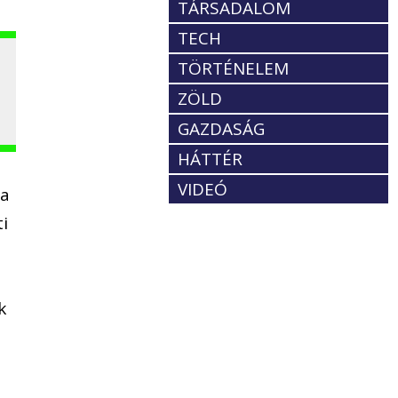
TÁRSADALOM
TECH
TÖRTÉNELEM
ZÖLD
GAZDASÁG
HÁTTÉR
VIDEÓ
ja
ti
k