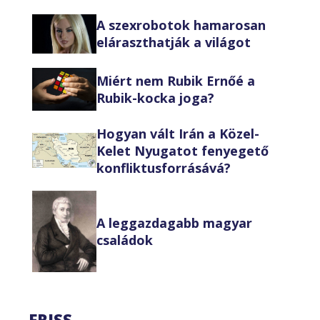
A szexrobotok hamarosan
eláraszthatják a világot
Miért nem Rubik Ernőé a
Rubik-kocka joga?
Hogyan vált Irán a Közel-
Kelet Nyugatot fenyegető
konfliktusforrásává?
A leggazdagabb magyar
családok
FRISS