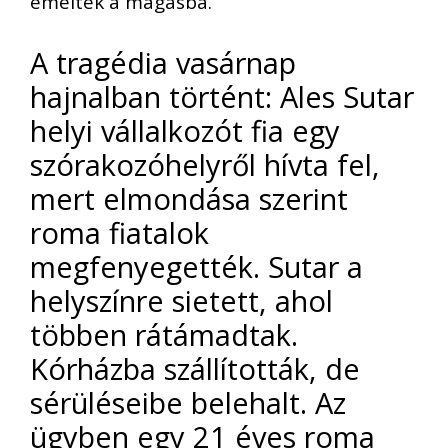
emeltek a magasba.
A tragédia vasárnap
hajnalban történt: Ales Sutar
helyi vállalkozót fia egy
szórakozóhelyről hívta fel,
mert elmondása szerint
roma fiatalok
megfenyegették. Sutar a
helyszínre sietett, ahol
többen rátámadtak.
Kórházba szállították, de
sérüléseibe belehalt. Az
ügyben egy 21 éves roma