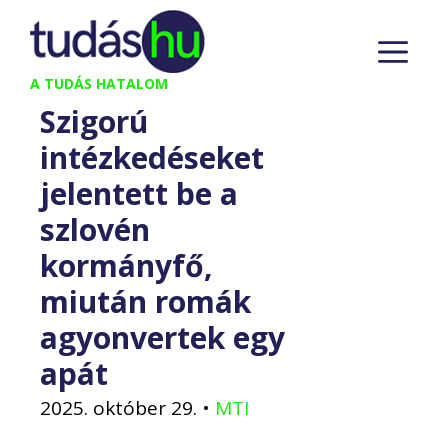
Kilépés
M
a
tartalomba
A TUDÁS HATALOM
Szigorú
intézkedéseket
jelentett be a
szlovén
kormányfő,
miután romák
agyonvertek egy
apát
2025. október 29.
•
MTI