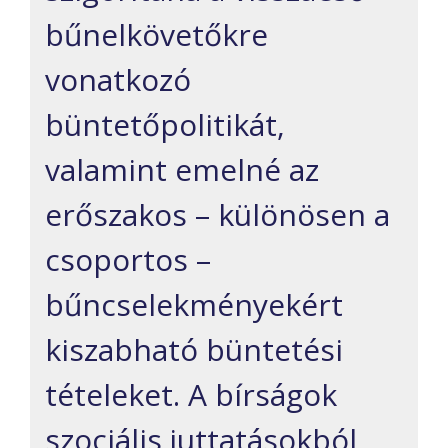
bűnelkövetőkre
vonatkozó
büntetőpolitikát,
valamint emelné az
erőszakos – különösen a
csoportos –
bűncselekményekért
kiszabható büntetési
tételeket. A bírságok
szociális juttatásokból