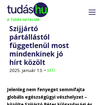
Kilépés
M
a
tartalomba
A TUDÁS HATALOM
Szijjártó
pártállástól
függetlenül most
mindenkinek jó
hírt közölt
2025. január 13.
•
MTI
Jelenleg nem fenyeget semmifajta
globális egészségügyi vészhelyzet –
közölte Szijjártó Péter külgazdasági és