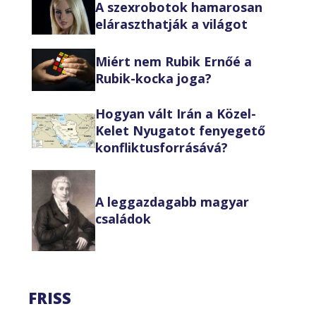
A szexrobotok hamarosan
eláraszthatják a világot
Miért nem Rubik Ernőé a
Rubik-kocka joga?
Hogyan vált Irán a Közel-
Kelet Nyugatot fenyegető
konfliktusforrásává?
A leggazdagabb magyar
családok
FRISS