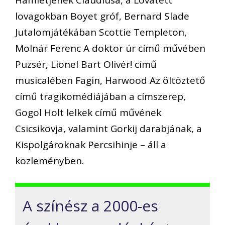
lovagokban Boyet gróf, Bernard Slade
Jutalomjátékában Scottie Templeton,
Molnár Ferenc A doktor úr című művében
Puzsér, Lionel Bart Olivér! című
musicalében Fagin, Harwood Az öltöztető
című tragikomédiájában a címszerep,
Gogol Holt lelkek című művének
Csicsikovja, valamint Gorkij darabjának, a
Kispolgároknak Percsihinje – áll a
közleményben.
A színész a 2000-es