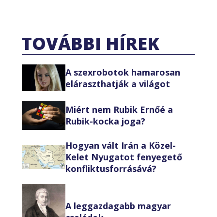
TOVÁBBI HÍREK
A szexrobotok hamarosan
eláraszthatják a világot
Miért nem Rubik Ernőé a
Rubik-kocka joga?
Hogyan vált Irán a Közel-
Kelet Nyugatot fenyegető
konfliktusforrásává?
A leggazdagabb magyar