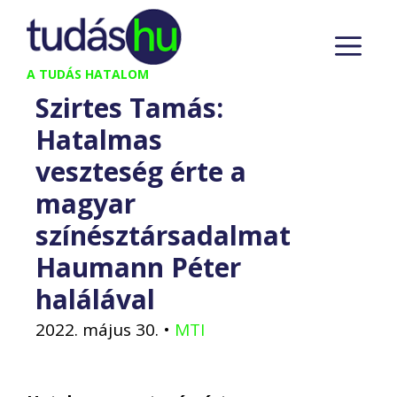
Kilépés
M
a
tartalomba
A TUDÁS HATALOM
Szirtes Tamás:
Hatalmas
veszteség érte a
magyar
színésztársadalmat
Haumann Péter
halálával
2022. május 30.
•
MTI