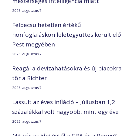
mesterséges intelligencia miatt
2026. augusztus 7.
Felbecsülhetetlen értékű
honfoglaláskori leletegyüttes került elő
Pest megyében
2026. augusztus 7.
Reagál a devizahatásokra és új piacokra
tör a Richter
2026. augusztus 7.
Lassult az éves infláció – Júliusban 1,2
százalékkal volt nagyobb, mint egy éve
2026. augusztus 7.
Mit vár az idei évtől a CBA és a Penny?