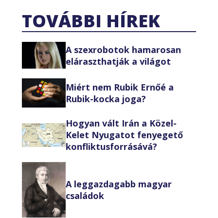
TOVÁBBI HÍREK
A szexrobotok hamarosan
eláraszthatják a világot
Miért nem Rubik Ernőé a
Rubik-kocka joga?
Hogyan vált Irán a Közel-
Kelet Nyugatot fenyegető
konfliktusforrásává?
A leggazdagabb magyar
családok