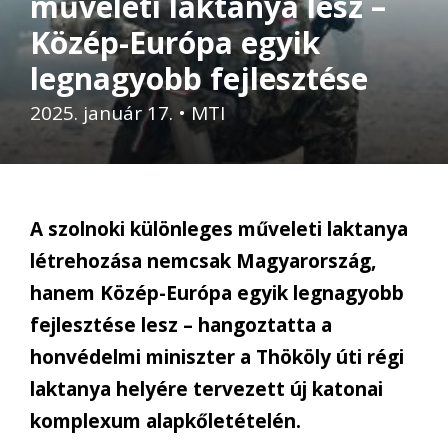
műveleti laktanya lesz –
Közép-Európa egyik
legnagyobb fejlesztése
2025. január 17.
•
MTI
A szolnoki különleges műveleti laktanya
létrehozása nemcsak Magyarország,
hanem Közép-Európa egyik legnagyobb
fejlesztése lesz – hangoztatta a
honvédelmi miniszter a Thököly úti régi
laktanya helyére tervezett új katonai
komplexum alapkőletételén.