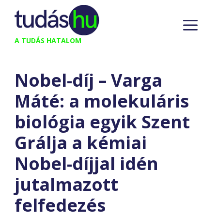
Kilépés
M
a
tartalomba
A TUDÁS HATALOM
Nobel-díj – Varga
Máté: a molekuláris
biológia egyik Szent
Grálja a kémiai
Nobel-díjjal idén
jutalmazott
felfedezés