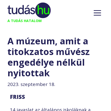
Kilépés
M
a
tartalomba
A TUDÁS HATALOM
A múzeum, amit a
titokzatos művész
engedélye nélkül
nyitottak
2023. szeptember 18.
FRISS
14 javaslat az általános iskoláknak a