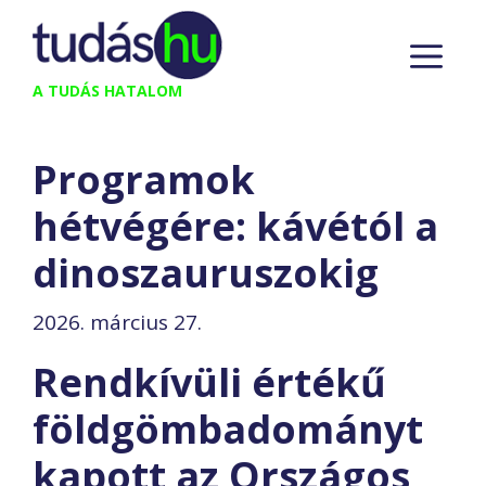
Kilépés
M
a
tartalomba
A TUDÁS HATALOM
Programok
hétvégére: kávétól a
dinoszauruszokig
2026. március 27.
Rendkívüli értékű
földgömbadományt
kapott az Országos