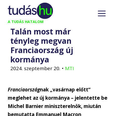
Kilépés
M
a
tartalomba
A TUDÁS HATALOM
Talán most már
tényleg megvan
Franciaország új
kormánya
2024. szeptember 20.
•
MTI
Franciaország
nak „vasárnap előtt”
meglehet az új kormánya – jelentette be
Michel Barnier miniszterelnök, miután
bemutatta Emmanuel Macron