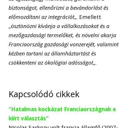
biztonságot, ellenőrizni a bevándorlást és
előmozdítani az integrációt
„. Emellett
„
ösztönözni kívánja a vállalkozásokat és a
mezőgazdasági termelőket, és növelni akarja
Franciaország gazdasági vonzerejét, valamint
kézben tartani az államháztartást és
csökkenteni az ökológiai adósságot
„.
Kapcsolódó cikkek
"Hatalmas kockázat Franciaországnak a
kiírt választás"
Nicolas Sarkozy volt francia államfő (2007-