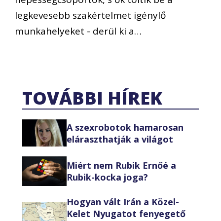
legkevesebb szakértelmet igénylő
munkahelyeket - derül ki a…
TOVÁBBI HÍREK
A szexrobotok hamarosan
eláraszthatják a világot
Miért nem Rubik Ernőé a
Rubik-kocka joga?
Hogyan vált Irán a Közel-
Kelet Nyugatot fenyegető