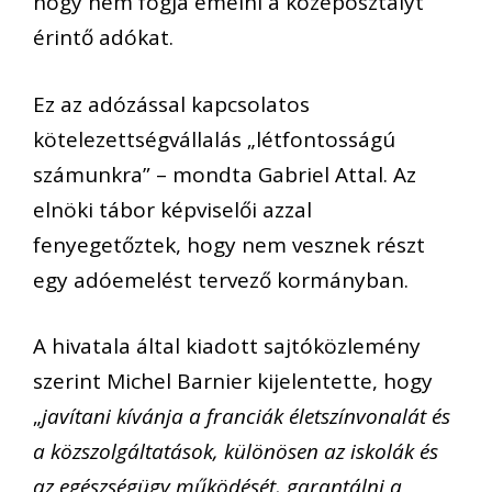
hogy nem fogja emelni a középosztályt
érintő adókat.
Ez az adózással kapcsolatos
kötelezettségvállalás „létfontosságú
számunkra” – mondta Gabriel Attal. Az
elnöki tábor képviselői azzal
fenyegetőztek, hogy nem vesznek részt
egy adóemelést tervező kormányban.
A hivatala által kiadott sajtóközlemény
szerint Michel Barnier kijelentette, hogy
„
javítani kívánja a franciák életszínvonalát és
a közszolgáltatások, különösen az iskolák és
az egészségügy működését, garantálni a