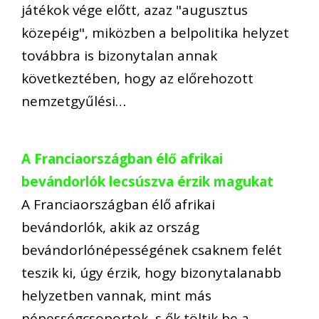
játékok vége előtt, azaz "augusztus
közepéig", miközben a belpolitika helyzet
továbbra is bizonytalan annak
következtében, hogy az előrehozott
nemzetgyűlési…
A Franciaországban élő afrikai
bevándorlók lecsúszva érzik magukat
A Franciaországban élő afrikai
bevándorlók, akik az ország
bevándorlónépességének csaknem felét
teszik ki, úgy érzik, hogy bizonytalanabb
helyzetben vannak, mint más
népességcsoportok, s ők töltik be a