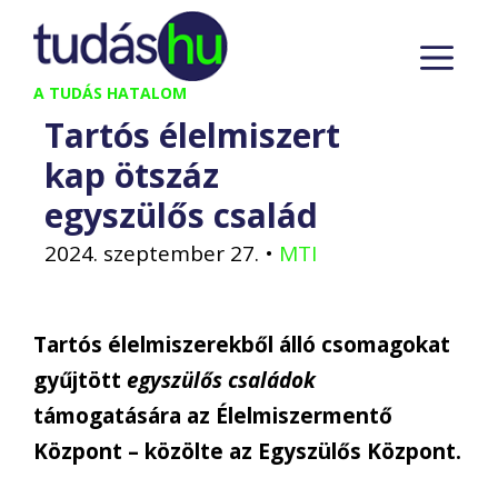
Kilépés
M
a
tartalomba
A TUDÁS HATALOM
Tartós élelmiszert
kap ötszáz
egyszülős család
2024. szeptember 27.
•
MTI
Tartós élelmiszerekből álló csomagokat
gyűjtött
egyszülős családok
támogatására az Élelmiszermentő
Központ – közölte az Egyszülős Központ.