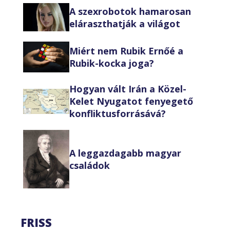
A szexrobotok hamarosan
eláraszthatják a világot
Miért nem Rubik Ernőé a
Rubik-kocka joga?
Hogyan vált Irán a Közel-
Kelet Nyugatot fenyegető
konfliktusforrásává?
A leggazdagabb magyar
családok
FRISS