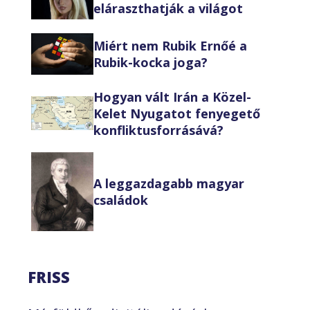
eláraszthatják a világot
Miért nem Rubik Ernőé a
Rubik-kocka joga?
Hogyan vált Irán a Közel-
Kelet Nyugatot fenyegető
konfliktusforrásává?
A leggazdagabb magyar
családok
FRISS