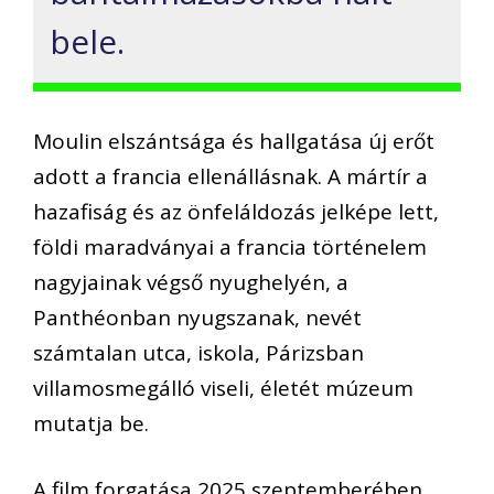
bele.
Moulin elszántsága és hallgatása új erőt
adott a francia ellenállásnak. A mártír a
hazafiság és az önfeláldozás jelképe lett,
földi maradványai a francia történelem
nagyjainak végső nyughelyén, a
Panthéonban nyugszanak, nevét
számtalan utca, iskola, Párizsban
villamosmegálló viseli, életét múzeum
mutatja be.
A film forgatása 2025 szeptemberében