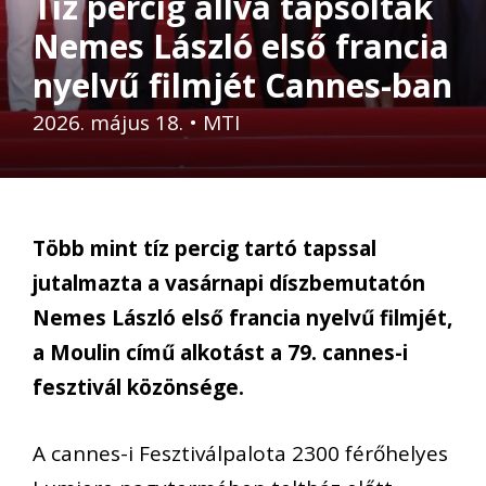
Tíz percig állva tapsolták
Nemes László első francia
nyelvű filmjét Cannes-ban
2026. május 18.
•
MTI
Több mint tíz percig tartó tapssal
jutalmazta a vasárnapi díszbemutatón
Nemes László első francia nyelvű filmjét,
a Moulin című alkotást a 79. cannes-i
fesztivál közönsége.
A cannes-i Fesztiválpalota 2300 férőhelyes