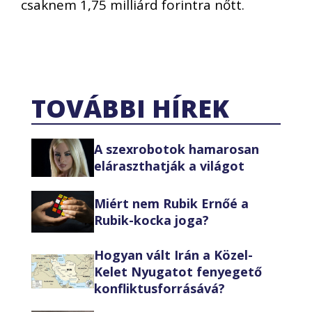
csaknem 1,75 milliárd forintra nőtt.
TOVÁBBI HÍREK
A szexrobotok hamarosan
eláraszthatják a világot
Miért nem Rubik Ernőé a
Rubik-kocka joga?
Hogyan vált Irán a Közel-
Kelet Nyugatot fenyegető
konfliktusforrásává?