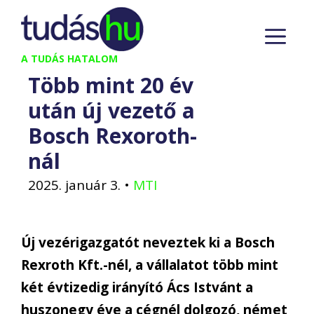
Kilépés
M
a
tartalomba
A TUDÁS HATALOM
Több mint 20 év
után új vezető a
Bosch Rexoroth-
nál
2025. január 3.
•
MTI
Új vezérigazgatót neveztek ki a Bosch
Rexroth Kft.-nél, a vállalatot több mint
két évtizedig irányító Ács Istvánt a
huszonegy éve a cégnél dolgozó, német