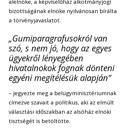
alelnöke, a képviselőház alkotmányjogi
bizottságának elnöke nyilvánosan bírálta
a törvényjavaslatot.
„Gumiparagrafusokról van
szó, s nem jó, hogy az egyes
ügyekről lényegében
hivatalnokok fognak dönteni
egyéni megítélésük alapján”
– jegyezte meg a belügyminisztériumnak
címezve szavait a politikus, aki az elmúlt
választási időszakban az alsóház elnöki
tisztségét is betöltötte.