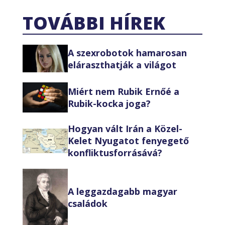
TOVÁBBI HÍREK
A szexrobotok hamarosan
eláraszthatják a világot
Miért nem Rubik Ernőé a
Rubik-kocka joga?
Hogyan vált Irán a Közel-
Kelet Nyugatot fenyegető
konfliktusforrásává?
A leggazdagabb magyar
családok