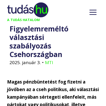
Kilépés
M
a
tartalomba
A TUDÁS HATALOM
Figyelemreméltó
választási
szabályozás
Csehországban
2025. január 3.
•
MTI
Magas pénzbüntetést fog fizetni a
jövőben az a cseh politikus, aki választási
kampányában sértegeti ellenfeleit, más
pártokat vagy politikusokat, illetve