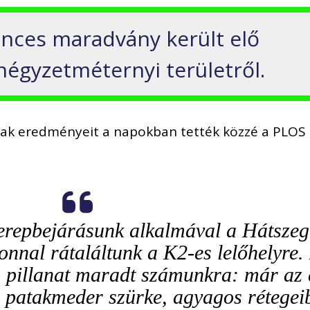
inces maradvány került elő
négyzetméternyi területről.
tának eredményeit a napokban tették közzé a PLOS
terepbejárásunk alkalmával a Hátszeg
nnal rátaláltunk a K2-es lelőhelyre.
s pillanat maradt számunkra: már az 
a patakmeder szürke, agyagos rétegei