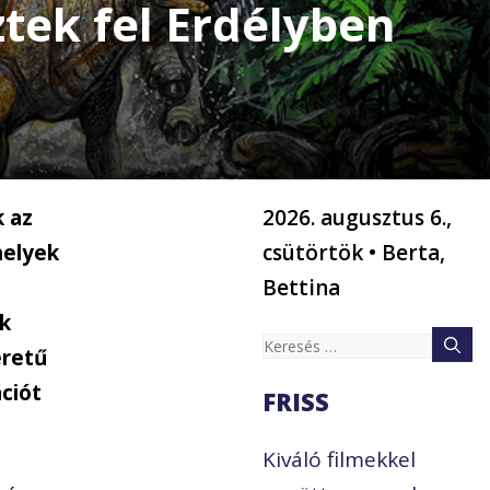
ztek fel Erdélyben
k az
2026. augusztus 6.,
helyek
csütörtök • Berta,
Bettina
k
Keresés:
éretű
ciót
FRISS
Kiváló filmekkel