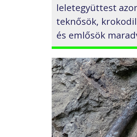
leletegyüttest azo
teknősök, krokodil
és emlősök maradvá