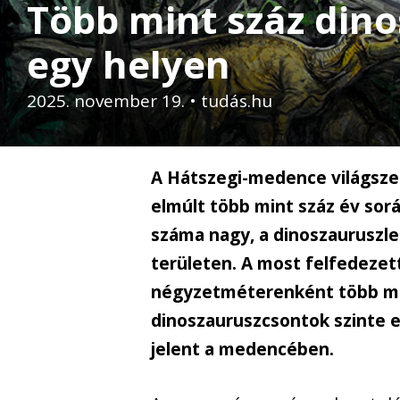
Több mint száz dino
egy helyen
2025. november 19.
•
tudás.hu
A Hátszegi-medence világszer
elmúlt több mint száz év során
száma nagy, a dinoszauruszlel
területen. A most felfedezet
négyzetméterenként több min
dinoszauruszcsontok szinte e
jelent a medencében.