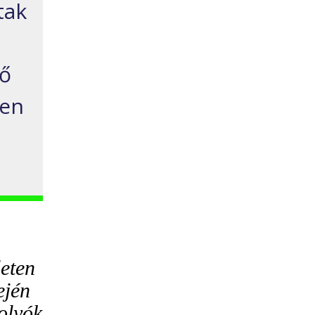
tak
vő
nen
leten
ején
folyók