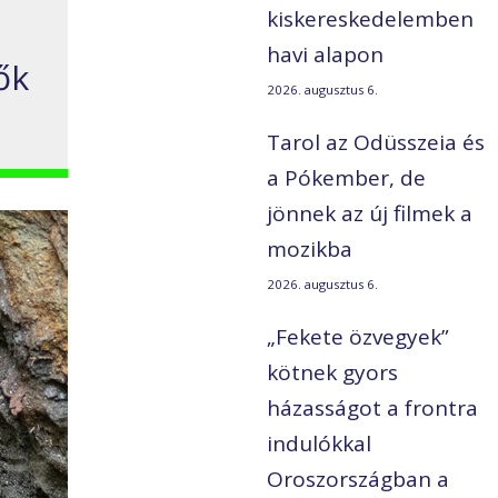
kiskereskedelemben
havi alapon
ők
2026. augusztus 6.
Tarol az Odüsszeia és
a Pókember, de
jönnek az új filmek a
mozikba
2026. augusztus 6.
„Fekete özvegyek”
kötnek gyors
házasságot a frontra
indulókkal
Oroszországban a