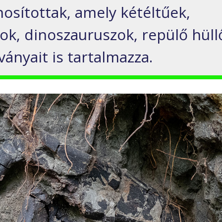
nosítottak, amely kétéltűek,
ok, dinoszauruszok, repülő hüll
nyait is tartalmazza.