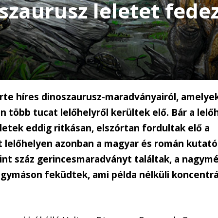
szaurusz leletet fede
te híres dinoszaurusz-maradványairól, amelye
 több tucat lelőhelyről kerültek elő. Bár a lelő
etek eddig ritkásan, elszórtan fordultak elő a
t lelőhelyen azonban a magyar és román kutató
t száz gerincesmaradványt találtak, a nagym
gymáson feküdtek, ami példa nélküli koncentrá