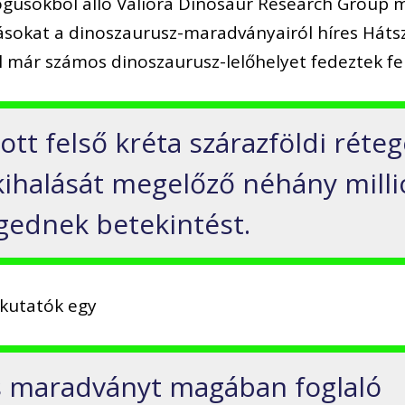
gusokból álló Valiora Dinosaur Research Group 
tásokat a dinoszaurusz-maradványairól híres Háts
 már számos dinoszaurusz-lelőhelyet fedeztek fel
ott felső kréta szárazföldi réte
kihalását megelőző néhány milli
gednek betekintést.
kutatók egy
s maradványt magában foglaló