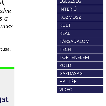
EGÉSZSÉG
ek
INTERJÚ
zdve
KOZMOSZ
s a
inces
KULT
REÁL
TÁRSADALOM
tusa,
TECH
TÖRTÉNELEM
ZÖLD
GAZDASÁG
HÁTTÉR
VIDEÓ
at.