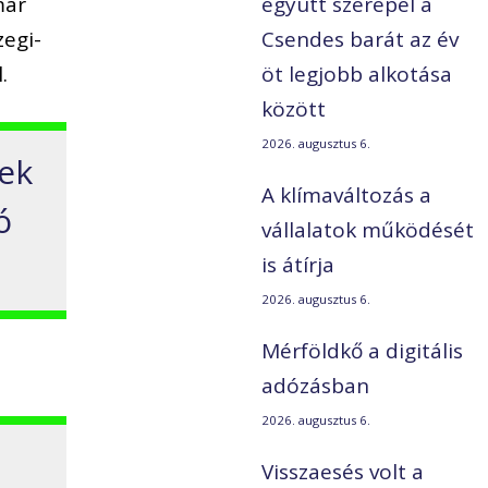
már
együtt szerepel a
zegi-
Csendes barát az év
.
öt legjobb alkotása
között
2026. augusztus 6.
gek
A klímaváltozás a
ó
vállalatok működését
is átírja
2026. augusztus 6.
Mérföldkő a digitális
adózásban
2026. augusztus 6.
Visszaesés volt a