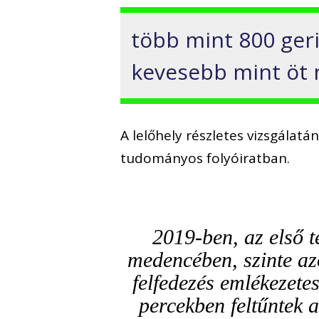
több mint 800 ger
kevesebb mint öt 
A lelőhely részletes vizsgála
tudományos folyóiratban.
2019-ben, az első 
medencében, szinte azo
felfedezés emlékezete
percekben feltűntek 