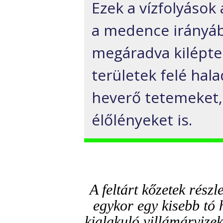
Ezek a vízfolyások
a medence irányáb
megáradva kilépte
területek felé hal
heverő tetemeket, 
élőlényeket is.
A feltárt kőzetek részl
egykor egy kisebb tó 
kialakuló villámárvizek