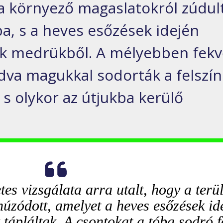
 a környező magaslatokról zúdul
a, s a heves esőzések idején
k medrükből. A mélyebben fek
adva magukkal sodorták a felszí
s olykor az útjukba kerülő
etes vizsgálata arra utalt, hogy a terü
húzódott, amelyet a heves esőzések id
 tápláltak. A csontokat a tóba sodró 