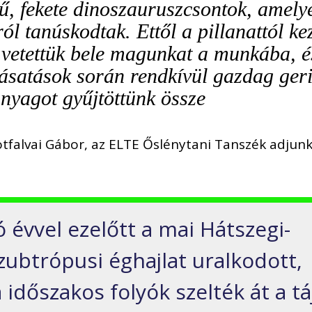
ű, fekete dinoszauruszcsontok, amely
ól tanúskodtak. Ettől a pillanattól ke
 vetettük bele magunkat a munkába, é
t ásatások során rendkívül gazdag ger
anyagot gyűjtöttünk össze
otfalvai Gábor, az ELTE Őslénytani Tanszék adjunk
ó évvel ezelőtt a mai Hátszegi-
ubtrópusi éghajlat uralkodott,
időszakos folyók szelték át a táj