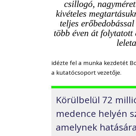
csillogó, nagyméret
kivételes megtartásukr
teljes erőbedobással
több éven át folytatot
lelet
idézte fel a munka kezdetét B
a kutatócsoport vezetője.
Körülbelül 72 milli
medence helyén sz
amelynek hatására 