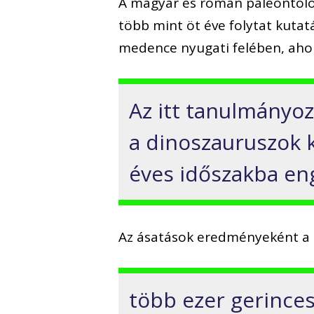
A magyar és román paleontoló
több mint öt éve folytat kuta
medence nyugati felében, ahol
Az itt tanulmányoz
a dinoszauruszok 
éves időszakba en
Az ásatások eredményeként a 
több ezer gerince