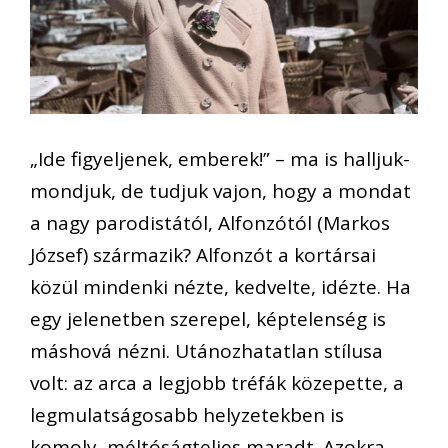
„Ide figyeljenek, emberek!” – ma is halljuk-
mondjuk, de tudjuk vajon, hogy a mondat
a nagy parodistától, Alfonzótól (Markos
József) származik? Alfonzót a kortársai
közül mindenki nézte, kedvelte, idézte. Ha
egy jelenetben szerepel, képtelenség is
máshová nézni. Utánozhatatlan stílusa
volt: az arca a legjobb tréfák közepette, a
legmulatságosabb helyzetekben is
komoly, méltóságteljes maradt. Azokra