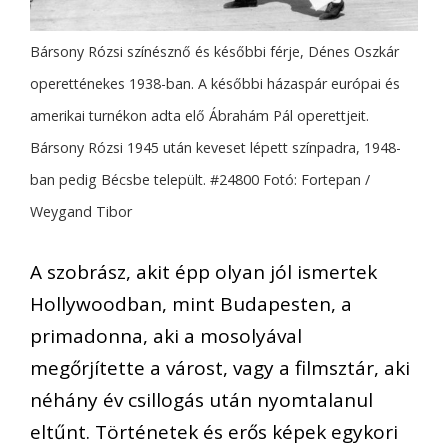
Bársony Rózsi színésznő és későbbi férje, Dénes Oszkár
operetténekes 1938-ban. A későbbi házaspár európai és
amerikai turnékon adta elő Ábrahám Pál operettjeit.
Bársony Rózsi 1945 után keveset lépett színpadra, 1948-
ban pedig Bécsbe települt. #24800 Fotó: Fortepan /
Weygand Tibor
A szobrász, akit épp olyan jól ismertek
Hollywoodban, mint Budapesten, a
primadonna, aki a mosolyával
megőrjítette a várost, vagy a filmsztár, aki
néhány év csillogás után nyomtalanul
eltűnt. Történetek és erős képek egykori