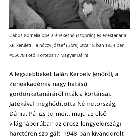
Gábos Kornélia opera-énekesnő (szoprán) és énektanár a
XII. kerületi Hajnóczy József (Bors) utca 18-ban 1934-ben.
#55678 Fotó: Fortepan / Magyar Bálint
A legszebbeket talán Kerpely Jenőről, a
Zeneakadémia nagy hatású
gordonkatanáráról írták a kortársai.
Játékával meghódította Németország,
Dánia, Párizs termeit, majd az első
világháborúban az orosz-lengyelországi
harctéren szolgált. 1948-ban kivándorolt