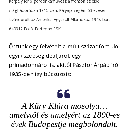
Kerpely Jenő gordonkaművész a fronton az első
világháborúban 1915-ben. Pályája végén, 63 évesen
kivándorolt az Amerikai Egyesült Államokba 1948-ban.
#40912 Fotó: Fortepan / SK
Őrzünk egy felvételt a múlt századforduló
egyik szépségideáljáról, egy
primadonnáról is, akitől Pásztor Árpád író
1935-ben így búcsúzott:
A Küry Klára mosolya…
amelytől és amelyért az 1890-es
évek Budapestje megbolondult,