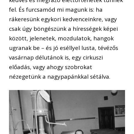
kedves és megrázó élettörténetek tűnnek
fel. És furcsamód mi magunk is: ha
rákeresünk egykori kedvenceinkre, vagy
csak úgy böngészünk a hírességek képei
között, jelenetek, mozdulatok, hangok
ugranak be – és jó eséllyel lusta, tévézős
vasárnap délutánok is, egy cirkuszi
előadás, vagy ahogy szobrokat
nézegetünk a nagypapánkkal sétálva.