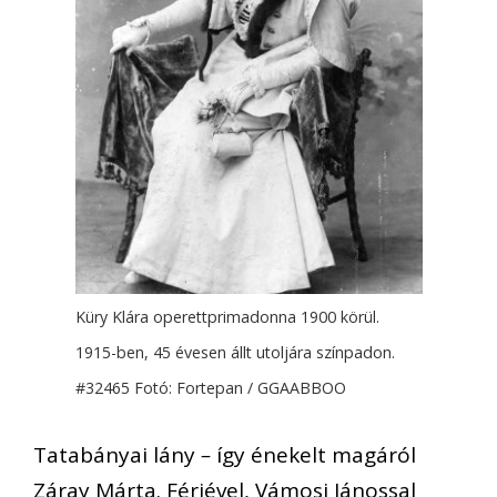
Küry Klára operettprimadonna 1900 körül.
1915-ben, 45 évesen állt utoljára színpadon.
#32465 Fotó: Fortepan / GGAABBOO
Tatabányai lány
–
így énekelt magáról
Záray Márta. Férjével, Vámosi Jánossal