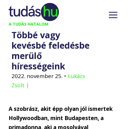
Kilépés
M
a
tartalomba
A TUDÁS HATALOM
Többé vagy
kevésbé feledésbe
merülő
hírességeink
2022. november 25.
•
Lukács
Zsolt |
A szobrász, akit épp olyan jól ismertek
Hollywoodban, mint Budapesten, a
primadonna, aki a mosolyával