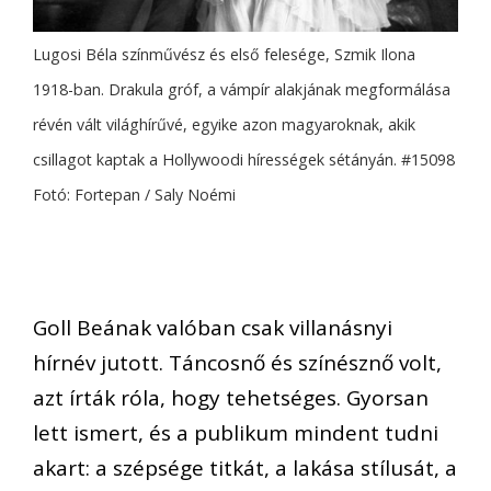
Lugosi Béla színművész és első felesége, Szmik Ilona
1918-ban. Drakula gróf, a vámpír alakjának megformálása
révén vált világhírűvé, egyike azon magyaroknak, akik
csillagot kaptak a Hollywoodi hírességek sétányán. #15098
Fotó: Fortepan / Saly Noémi
Goll Beának valóban csak villanásnyi
hírnév jutott. Táncosnő és színésznő volt,
azt írták róla, hogy tehetséges. Gyorsan
lett ismert, és a publikum mindent tudni
akart: a szépsége titkát, a lakása stílusát, a