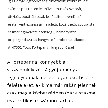
ig az egyik legtöbbet foglalkoztatott szobrász volt,
számos politikai emlékművét, munkás-szobrát,
díszítőszobrát állították fel. Realista szemléletű,
esetenként expresszív hevületű, közérthető, szocialista
eszmeiségű-elkötelezettségű, nemegyszer
propagandisztikus hangvételű szobrokat alkotott.
#107352 Fotó: Fortepan / Hunyady József
A Fortepannal könnyebb a
visszaemlékezés. A gyűjtemény a
legnagyobbak mellett olyanokról is őriz
felvételeket, akik ma már ritkán jelennek
csak meg a közbeszédben (bár a szakma
es a kritikusok számon tartják