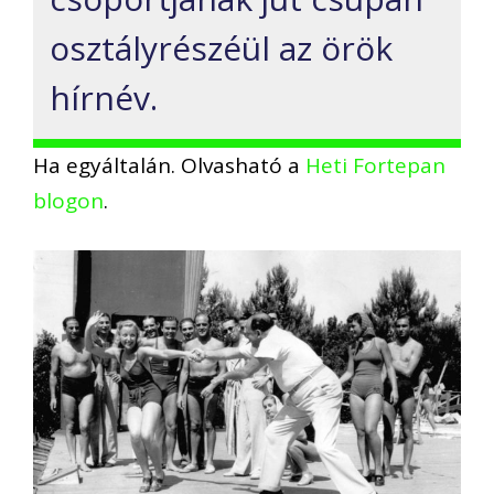
osztályrészéül az örök
hírnév.
Ha egyáltalán. Olvasható a
Heti Fortepan
blogon
.