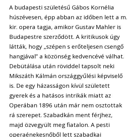
A budapesti születésű Gábos Kornélia
húszévesen, épp abban az időben lett a m.
kir. opera tagja, amikor Gustav Mahler is
Budapestre szerződött. A kritikusok úgy
látták, hogy „szépen s erőteljesen csengő
hangjával” a közönség kedvencévé válhat.
Debütálása után röviddel tapsolt neki
Mikszáth Kálmán országgyűlési képviselő
is. De egy házasságon kívül született
gyerek és a hatásos intrikák miatt az
Operában 1896 után már nem osztottak
rá szerepet. Szabadkán ment férjhez,
majd özvegyült meg fiatalon. A pesti
operaénekesnőből lett szabadkai