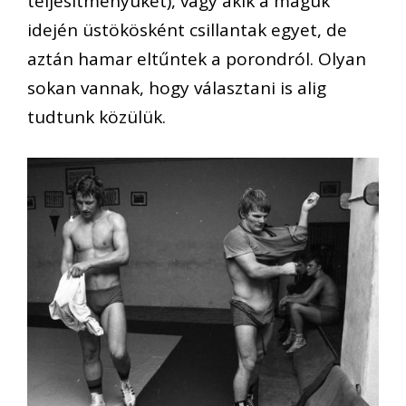
teljesítményüket), vagy akik a maguk
idején üstökösként csillantak egyet, de
aztán hamar eltűntek a porondról. Olyan
sokan vannak, hogy választani is alig
tudtunk közülük.