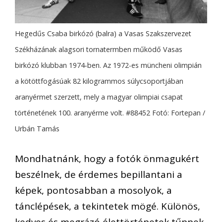
Hegedűs Csaba birkózó (balra) a Vasas Szakszervezet
Székházának alagsori tornatermben működő Vasas
birkózó klubban 1974-ben. Az 1972-es müncheni olimpián
a kötöttfogásúak 82 kilogrammos súlycsoportjában
aranyérmet szerzett, mely a magyar olimpiai csapat
történetének 100. aranyérme volt. #88452 Fotó: Fortepan /
Urbán Tamás
Mondhatnánk, hogy a fotók önmagukért
beszélnek, de érdemes bepillantani a
képek, pontosabban a mosolyok, a
tánclépések, a tekintetek mögé. Különös,