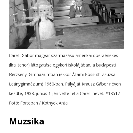
Carelli Gábor magyar származású amerikai operaénekes
(lírai tenor) látogatása egykori iskolájában, a budapesti
Berzsenyi Gimnáziumban (ekkor Állami Kossuth Zsuzsa
Leánygimnázium) 1960-ban. Pályáját Krausz Gábor néven
kezdte, 1938. június 1-jén vette fel a Carelli nevet. #18517
Fotó: Fortepan / Kotnyek Antal
Muzsika