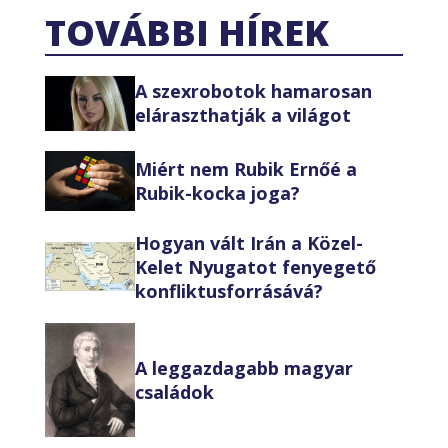
TOVÁBBI HÍREK
A szexrobotok hamarosan
eláraszthatják a világot
Miért nem Rubik Ernőé a
Rubik-kocka joga?
Hogyan vált Irán a Közel-
Kelet Nyugatot fenyegető
konfliktusforrásává?
A leggazdagabb magyar
családok