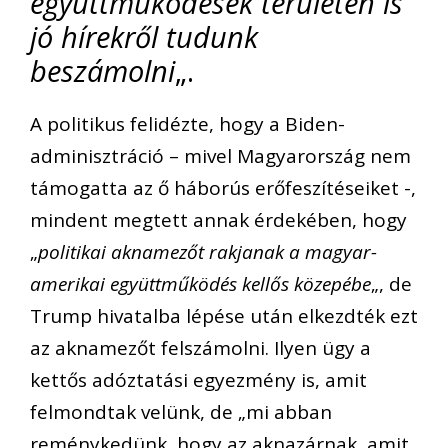
együttműködések területén is
jó hírekről tudunk
beszámolni
„.
A politikus felidézte, hogy a Biden-
adminisztráció – mivel Magyarország nem
támogatta az ő háborús erőfeszítéseiket -,
mindent megtett annak érdekében, hogy
„
politikai aknamezőt rakjanak a magyar-
amerikai együttműködés kellős közepébe
„, de
Trump hivatalba lépése után elkezdték ezt
az aknamezőt felszámolni. Ilyen ügy a
kettős adóztatási egyezmény is, amit
felmondtak velünk, de „mi abban
reménykedünk, hogy az aknazárnak, amit