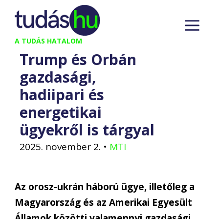
Kilépés
M
a
tartalomba
A TUDÁS HATALOM
Trump és Orbán
gazdasági,
hadiipari és
energetikai
ügyekről is tárgyal
2025. november 2.
•
MTI
Az orosz-ukrán háború ügye, illetőleg a
Magyarország és az Amerikai Egyesült
Államok közötti valamennyi gazdasági,