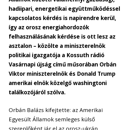
hadiipari, energetikai együttműködéssel
kapcsolatos kérdés is napirendre kerül,
így az orosz energiahordozók
felhasználásának kérdése is ott lesz az
asztalon – közölte a miniszterelnök
politikai igazgatója a Kossuth rádió
Vasárnapi újság című műsorában Orbán
Viktor miniszterelnök és Donald Trump
amerikai elnök közelgő washingtoni
találkozójáról szólva.
Orbán Balázs kifejtette: az Amerikai
Egyesült Államok semleges külső
szereplőként jár el az orosz-ukrán