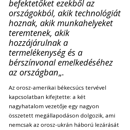
befektetőket ezekből az
országokból, akik technológiát
hoznak, akik munkahelyeket
teremtenek, akik
hozzájárulnak a
termelékenység és a
bérszínvonal emelkedéséhez
az országban
„.
Az orosz-amerikai békecsúcs tervével
kapcsolatban kifejtette: a két
nagyhatalom vezetője egy nagyon
összetett megállapodáson dolgozik, ami
nemcsak az orosz-ukrán háború lezárását