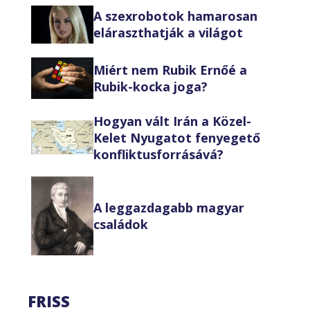
A szexrobotok hamarosan
eláraszthatják a világot
Miért nem Rubik Ernőé a
Rubik-kocka joga?
Hogyan vált Irán a Közel-
Kelet Nyugatot fenyegető
konfliktusforrásává?
A leggazdagabb magyar
családok
FRISS