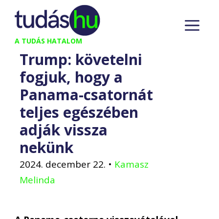
Kilépés
M
a
tartalomba
A TUDÁS HATALOM
Trump: követelni
fogjuk, hogy a
Panama-csatornát
teljes egészében
adják vissza
nekünk
2024. december 22.
•
Kamasz
Melinda