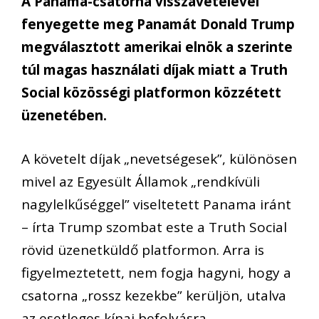
A Panama-csatorna visszavételével
fenyegette meg Panamát Donald Trump
megválasztott amerikai elnök a szerinte
túl magas használati díjak miatt a Truth
Social közösségi platformon közzétett
üzenetében.
A követelt díjak „nevetségesek”, különösen
mivel az Egyesült Államok „rendkívüli
nagylelkűséggel” viseltetett Panama iránt
– írta Trump szombat este a Truth Social
rövid üzenetküldő platformon. Arra is
figyelmeztetett, nem fogja hagyni, hogy a
csatorna „rossz kezekbe” kerüljön, utalva
az esetleges kínai befolyásra.