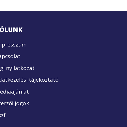
ÓLUNK
mpresszum
apcsolat
ogi nyilatkozat
datkezelési tájékoztató
édiaajánlat
zerzői jogok
szf