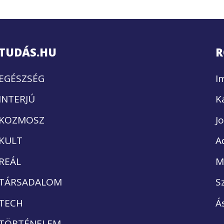
TUDÁS.HU
R
EGÉSZSÉG
I
INTERJÚ
K
KOZMOSZ
J
KULT
A
REÁL
M
TÁRSADALOM
S
TECH
Á
TÖRTÉNELEM