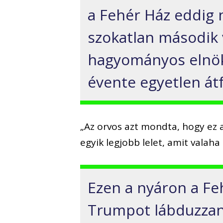
a Fehér Ház eddig 
szokatlan második v
hagyományos elnöki
évente egyetlen át
„Az orvos azt mondta, hogy ez a
egyik legjobb lelet, amit valaha
Ezen a nyáron a Fe
Trumpot lábduzzana