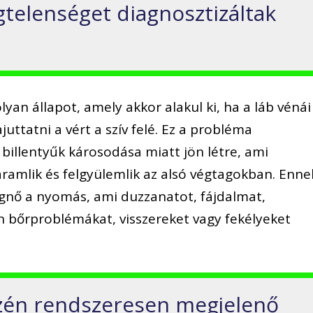
gtelenséget diagnosztizáltak
yan állapot, amely akkor alakul ki, ha a láb vénái
ttatni a vért a szív felé. Ez a probléma
billentyűk károsodása miatt jön létre, ami
áramlik és felgyülemlik az alsó végtagokban. Enne
nő a nyomás, ami duzzanatot, fájdalmat,
n bőrproblémákat, visszereket vagy fekélyeket
zén rendszeresen megjelenő