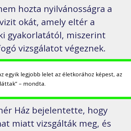
nem hozta nyilvánosságra a
izit okát, amely eltér a
 gyakorlatától, miszerint
fogó vizsgálatot végeznek.
z egyik legjobb lelet az életkorához képest, az
 láttak” – mondta.
hér Ház bejelentette, hogy
t miatt vizsgálták meg, és