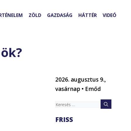
RTÉNELEM
ZÖLD
GAZDASÁG
HÁTTÉR
VIDEÓ
nök?
2026. augusztus 9.,
vasárnap • Emőd
Keresés:
FRISS