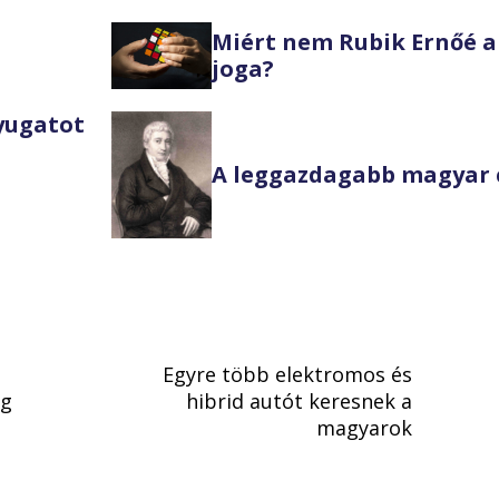
Miért nem Rubik Ernőé a
joga?
Nyugatot
A leggazdagabb magyar 
Egyre több elektromos és
ég
hibrid autót keresnek a
magyarok