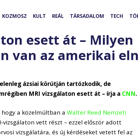
KOZMOSZ
KULT
REÁL
TÁRSADALOM
TECH
TÖ
ton esett át – Milyen
an van az amerikai el
lenleg ázsiai körútján tartózkodik, de
mrégiben MRI vizsgálaton esett át – írja a
CNN
.
 hogy a közelmúltban a
Walter Reed Nemzeti
-vizsgálaton vett részt – ezzel először adott
vosi vizsgálatára, és új kérdéseket vetett fel az