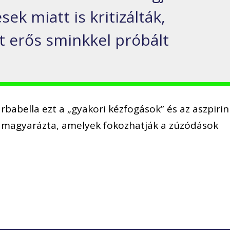
ek miatt is kritizálták,
 erős sminkkel próbált
rbabella ezt a „gyakori kézfogások” és az aszpirin
 magyarázta, amelyek fokozhatják a zúzódások