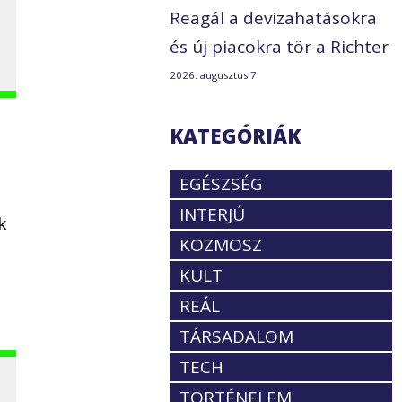
Reagál a devizahatásokra
és új piacokra tör a Richter
2026. augusztus 7.
KATEGÓRIÁK
EGÉSZSÉG
INTERJÚ
k
KOZMOSZ
KULT
REÁL
TÁRSADALOM
TECH
TÖRTÉNELEM