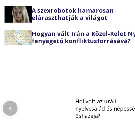
A szexrobotok hamarosan
eláraszthatják a világot
Hogyan vált Irán a Közel-Kelet 
fenyegető konfliktusforrásává?
Hol volt az uráli
nyelvcsalád és népess
őshazája?