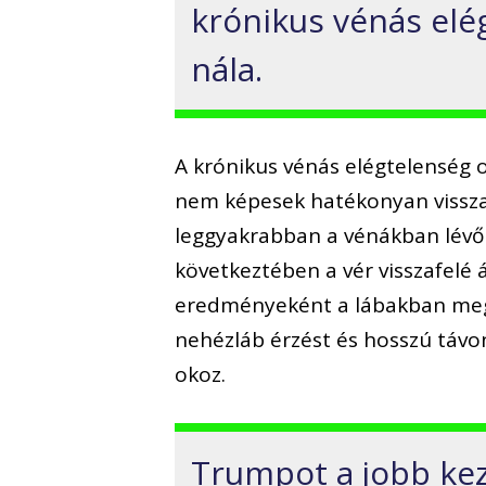
krónikus vénás elé
nála.
A krónikus vénás elégtelenség ol
nem képesek hatékonyan visszaju
leggyakrabban a vénákban lévő 
következtében a vér visszafelé 
eredményeként a lábakban meg
nehézláb érzést és hosszú távo
okoz.
Trumpot a jobb ke