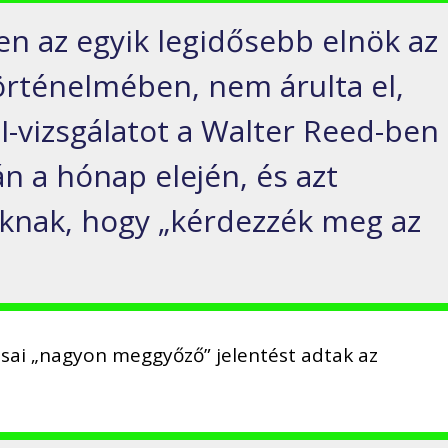
en az egyik legidősebb elnök az
örténelmében, nem árulta el,
I-vizsgálatot a Walter Reed-ben
án a hónap elején, és azt
knak, hogy „kérdezzék meg az
vosai „nagyon meggyőző” jelentést adtak az