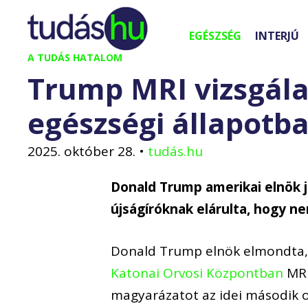
Kilépés
a
EGÉSZSÉG
INTERJÚ
tartalomba
A TUDÁS HATALOM
Trump MRI vizsgála
egészségi állapotb
2025. október 28.
•
tudás.hu
Donald Trump amerikai elnök je
újságíróknak elárulta, hogy ne
Donald Trump elnök elmondta,
Katonai Orvosi Központban
MRI
magyarázatot az idei második or