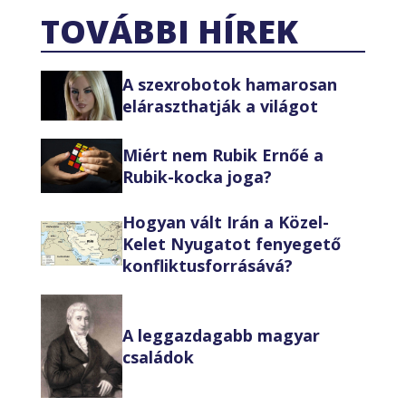
TOVÁBBI HÍREK
A szexrobotok hamarosan
eláraszthatják a világot
Miért nem Rubik Ernőé a
Rubik-kocka joga?
Hogyan vált Irán a Közel-
Kelet Nyugatot fenyegető
konfliktusforrásává?
A leggazdagabb magyar
családok