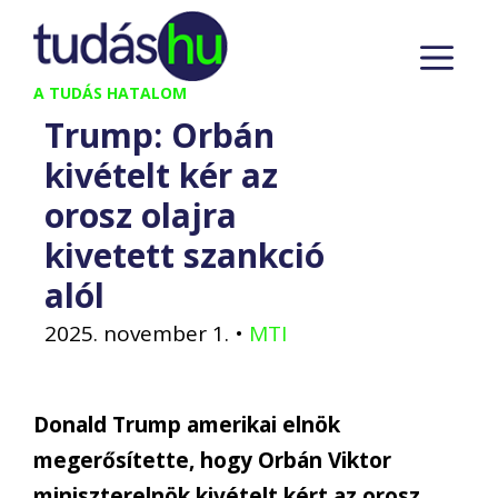
Kilépés
M
a
tartalomba
A TUDÁS HATALOM
Trump: Orbán
kivételt kér az
orosz olajra
kivetett szankció
alól
2025. november 1.
•
MTI
Donald Trump amerikai elnök
megerősítette, hogy Orbán Viktor
miniszterelnök kivételt kért az orosz