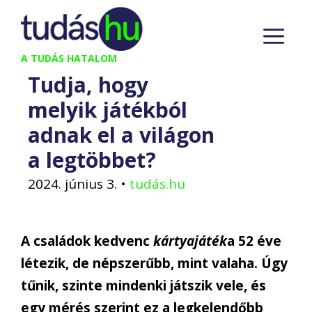
Kilépés
M
a
tartalomba
A TUDÁS HATALOM
Tudja, hogy
melyik játékból
adnak el a világon
a legtöbbet?
2024. június 3.
•
tudás.hu
A családok kedvenc
kártyajáték
a 52 éve
létezik, de népszerűbb, mint valaha. Úgy
tűnik, szinte mindenki játszik vele, és
egy mérés szerint ez a legkelendőbb