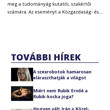
meg a tudományág kutatói, szakértői
számára. Az eseményt a Közgazdaság- és…
TOVÁBBI HÍREK
A szexrobotok hamarosan
eláraszthatják a világot
Miért nem Rubik Ernőé a
Rubik-kocka joga?
Hogyan vált Irán a Közel-