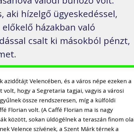
asanova valódi bűnöző volt.
, aki hízelgő ügyeskedéssel,
 előkelő házakban való
dással csalt ki másokból pénzt,
met.
k azidőtájt Velencében, és a város népe ezeken a
volt, hogy a Segretaria tagjai, vagyis a városi
gyűlnek össze rendszeresen, míg a külföldi
é Florian volt. (A Caffé Florian ma is nagy
ák között, sokan üldögélnek a teraszán finom ola
nek Velence szívének, a Szent Márk térnek a