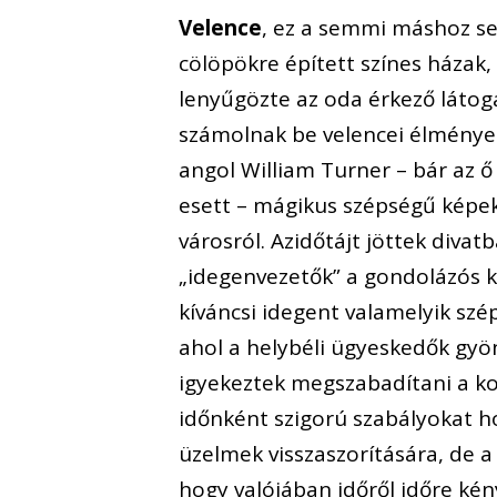
Velence
, ez a semmi máshoz se
cölöpökre épített színes házak,
lenyűgözte az oda érkező látog
számolnak be velencei élményeik
angol William Turner – bár az 
esett – mágikus szépségű képe
városról. Azidőtájt jöttek diva
„idegenvezetők” a gondolázós k
kíváncsi idegent valamelyik s
ahol a helybéli ügyeskedők gyö
igyekeztek megszabadítani a kor
időnként szigorú szabályokat ho
üzelmek visszaszorítására, de 
hogy valójában időről időre kén