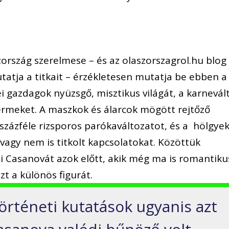
zország szerelmese – és az olaszorszagrol.hu blog
tatja a titkait – érzékletesen mutatja be ebben a
i gazdagok nyüzsgő, misztikus világát, a karnevált
termeket. A maszkok és álarcok mögött rejtőző
a százféle rizsporos parókaváltozatot, és a hölgye
 vagy nem is titkolt kapcsolatokat. Közöttük
zi Casanovát azok előtt, akik még ma is romantiku
zt a különös figurát.
történeti kutatások ugyanis azt