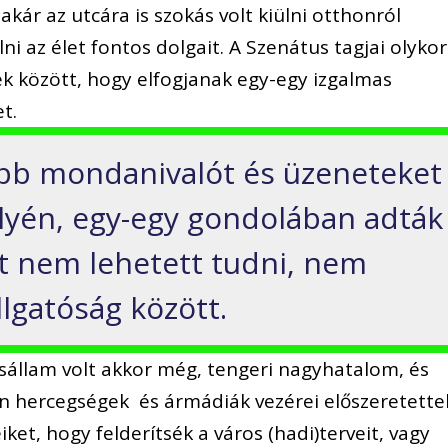
kár az utcára is szokás volt kiülni otthonról
i az élet fontos dolgait. A Szenátus tagjai olykor
k között, hogy elfogjanak egy-egy izgalmas
t.
abb mondanivalót és üzeneteket
lyén, egy-egy gondolában adták
t nem lehetett tudni, nem
llgatóság között.
osállam volt akkor még, tengeri nagyhatalom, és
n hercegségek és ármádiák vezérei előszeretette
ket, hogy felderítsék a város (hadi)terveit, vagy