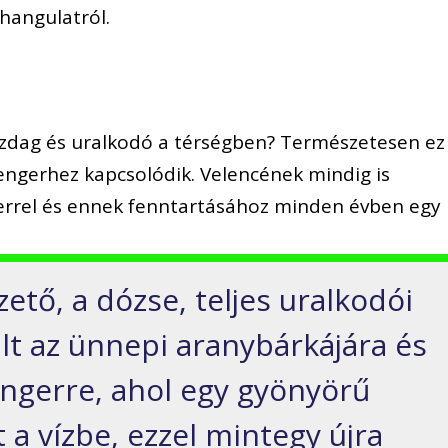
hangulatról.
azdag és uralkodó a térségben? Természetesen ez
tengerhez kapcsolódik. Velencének mindig is
gerrel és ennek fenntartásához minden évben egy
zető, a dózse, teljes uralkodói
lt az ünnepi aranybárkájára és
tengerre, ahol egy gyönyörű
a vízbe, ezzel mintegy újra