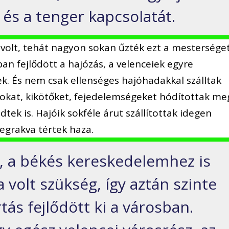
 és a tenger kapcsolatát.
 volt, tehát nagyon sokan űzték ezt a mestersége
an fejlődött a hajózás, a velenceiek egyre
k. És nem csak ellenséges hajóhadakkal szálltak
okat, kikötőket, fejedelemségeket hódítottak me
tek is. Hajóik sokféle árut szállítottak idegen
megrakva tértek haza.
s, a békés kereskedelemhez is
volt szükség, így aztán szinte
tás fejlődött ki a városban.