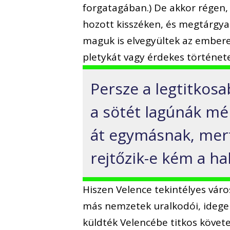
forgatagában.) De akkor régen, a
hozott kisszéken, és megtárgyaln
maguk is elvegyültek az embere
pletykát vagy érdekes története
Persze a legtitkos
a sötét lagúnák mé
át egymásnak, mer
rejtőzik-e kém a ha
Hiszen Velence tekintélyes vár
más nemzetek uralkodói, idege
küldték Velencébe titkos követei