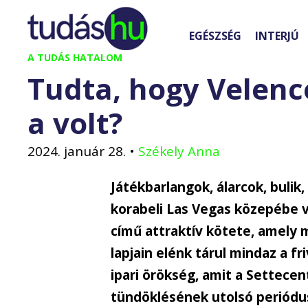
Kilépés
a
EGÉSZSÉG
INTERJÚ
tartalomba
A TUDÁS HATALOM
Tudta, hogy Velenc
a volt?
2024. január 28.
•
Székely Anna
Játékbarlangok, álarcok, bulik,
korabeli Las Vegas közepébe 
című attraktív kötete, amely 
lapjain elénk tárul mindaz a fr
ipari örökség, amit a Settecent
tündöklésének utolsó periódu