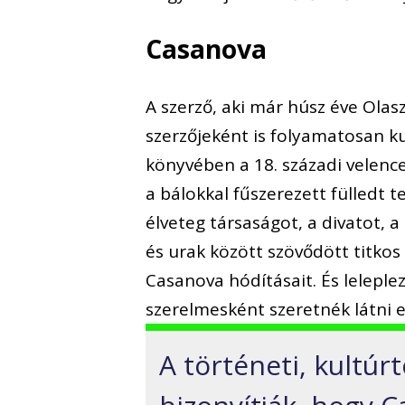
Casanova
A szerző, aki már húsz éve Olas
szerzőjeként is folyamatosan ku
könyvében a 18. századi velence
a bálokkal fűszerezett fülledt 
élveteg társaságot, a divatot, 
és urak között szövődött titkos
Casanova hódításait. És leleple
szerelmesként szeretnék látni e
A történeti, kultúr