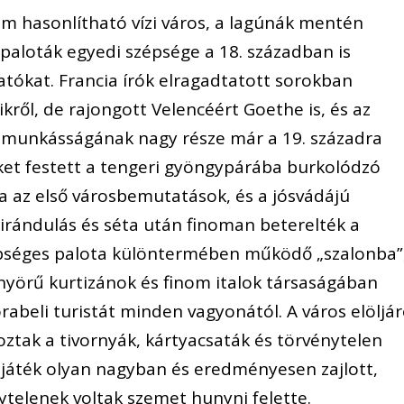
m hasonlítható vízi város, a lagúnák mentén
 paloták egyedi szépsége a 18. században is
atókat. Francia írók elragadtatott sorokban
ről, de rajongott Velencéért Goethe is, és az
ő munkásságának nagy része már a 19. századra
ket festett a tengeri gyöngypárába burkolódzó
tba az első városbemutatások, és a jósvádájú
irándulás és séta után finoman beterelték a
zépséges palota különtermében működő „szalonba”
nyörű kurtizánok és finom italok társaságában
abeli turistát minden vagyonától. A város elöljár
ztak a tivornyák, kártyacsaták és törvénytelen
a játék olyan nagyban és eredményesen zajlott,
ytelenek voltak szemet hunyni felette.