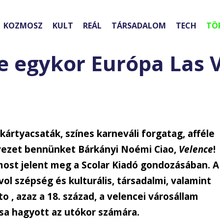
KOZMOSZ
KULT
REÁL
TÁRSADALOM
TECH
TÖ
e egykor Európa Las 
 kártyacsaták, színes karneváli forgatag, afféle
vezet bennünket Bárkányi Noémi Ciao,
Velence
!
most jelent meg a Scolar Kiadó gondozásában. A
ivol szépség és kulturális, társadalmi, valamint
o , azaz a 18. század, a velencei városállam
sa hagyott az utókor számára.