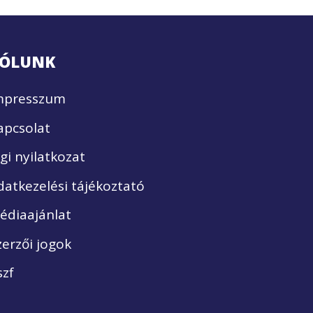
ÓLUNK
mpresszum
apcsolat
ogi nyilatkozat
datkezelési tájékoztató
édiaajánlat
zerzői jogok
szf