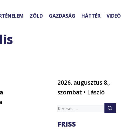
RTÉNELEM
ZÖLD
GAZDASÁG
HÁTTÉR
VIDEÓ
lis
2026. augusztus 8.,
 a
szombat • László
a
Keresés:
FRISS