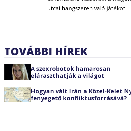
utcai hangszeren való játékot.
TOVÁBBI HÍREK
A szexrobotok hamarosan
eláraszthatják a világot
Hogyan vált Irán a Közel-Kelet 
fenyegető konfliktusforrásává?