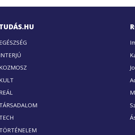
TUDÁS.HU
R
EGÉSZSÉG
I
INTERJÚ
K
KOZMOSZ
J
KULT
A
REÁL
M
TÁRSADALOM
S
TECH
Á
TÖRTÉNELEM