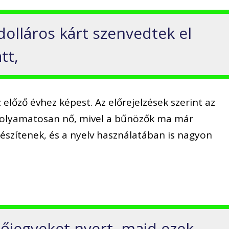
dolláros kárt szenvedtek el
tt,
előző évhez képest. Az előrejelzések szerint az
 folyamatosan nő, mivel a bűnözők ma már
észítenek, és a nyelv használatában is nagyon
pőjegyeket nyert, majd ezek