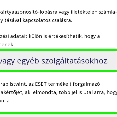
, kártyaazonosító-lopásra vagy illetéktelen számla
nyitásával kapcsolatos csalásra.
zési adatait külön is értékesíthetik, hogy a
ssenek
vagy egyéb szolgáltatásokhoz.
rab Istvánt, az ESET termékeit forgalmazó
zakértőjét, aki elmondta, több jel is utal arra, hog
ául a