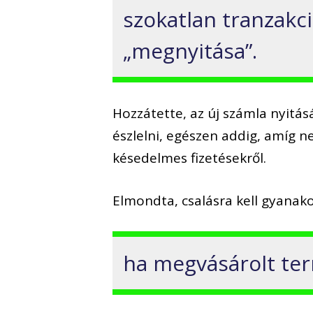
szokatlan tranzakci
„megnyitása”.
Hozzátette, az új számla nyitá
észlelni, egészen addig, amíg n
késedelmes fizetésekről.
Elmondta, csalásra kell gyanako
ha megvásárolt te