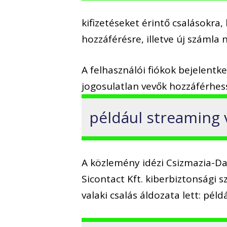
kifizetéseket érintő csalásokra
hozzáférésre, illetve új számla 
A felhasználói fiókok bejelentke
jogosulatlan vevők hozzáférhe
például streaming 
A közlemény idézi Csizmazia-Da
Sicontact Kft. kiberbiztonsági s
valaki csalás áldozata lett: péld