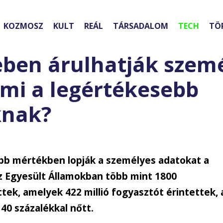
KOZMOSZ
KULT
REÁL
TÁRSADALOM
TECH
TÖ
eben árulhatják szem
 mi a legértékesebb
knak?
bb mértékben lopják a személyes adatokat a
az Egyesült Államokban több mint 1800
tek, amelyek 422 millió fogyasztót érintettek, 
40 százalékkal nőtt.