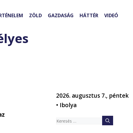
RTÉNELEM
ZÖLD
GAZDASÁG
HÁTTÉR
VIDEÓ
élyes
2026. augusztus 7., péntek
• Ibolya
az
Keresés: