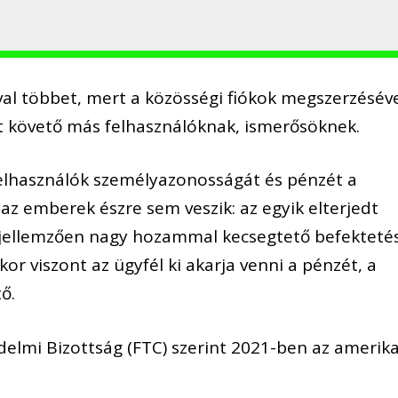
óval többet, mert a közösségi fiókok megszerzésév
lt követő más felhasználóknak, ismerősöknek.
felhasználók személyazonosságát és pénzét a
 az emberek észre sem veszik: az egyik elterjedt
 jellemzően nagy hozammal kecsegtető befektetés
or viszont az ügyfél ki akarja venni a pénzét, a
ő.
delmi Bizottság (FTC) szerint 2021-ben az amerika