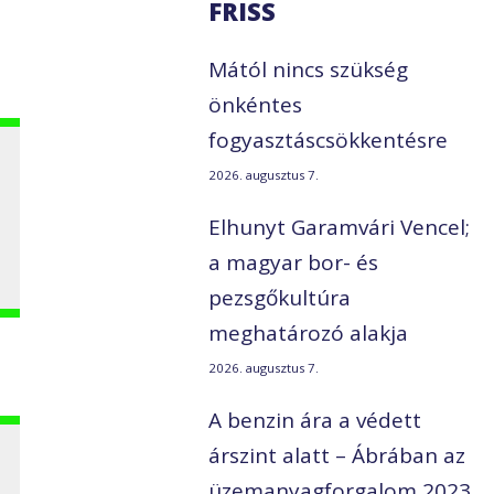
FRISS
Mától nincs szükség
önkéntes
fogyasztáscsökkentésre
2026. augusztus 7.
Elhunyt Garamvári Vencel;
a magyar bor- és
pezsgőkultúra
meghatározó alakja
2026. augusztus 7.
A benzin ára a védett
árszint alatt – Ábrában az
üzemanyagforgalom 2023