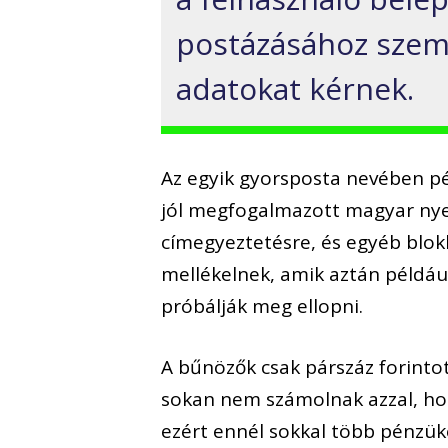
postázásához szemé
adatokat kérnek.
Az egyik gyorsposta nevében pé
jól megfogalmazott magyar nye
címegyeztetésre, és egyéb blok
mellékelnek, amik aztán példáu
próbálják meg ellopni.
A bűnözők csak párszáz forinto
sokan nem számolnak azzal, ho
ezért ennél sokkal több pénzüket