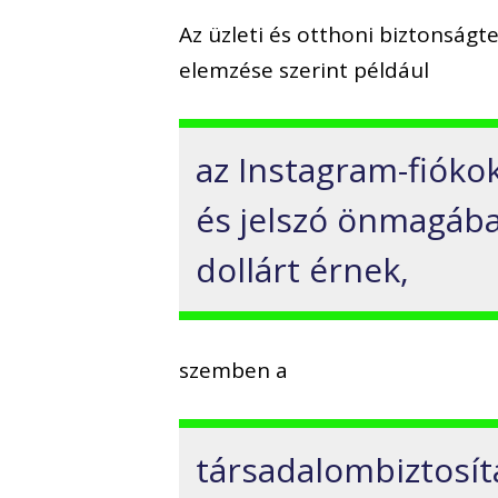
Az üzleti és otthoni biztonságt
elemzése szerint például
az Instagram-fióko
és jelszó önmagába
dollárt érnek,
szemben a
társadalombiztosít