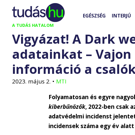
Kilépés
a
EGÉSZSÉG
INTERJÚ
tartalomba
A TUDÁS HATALOM
Vigyázat! A Dark w
adatainkat – Vajon
információ a csaló
2023. május 2.
•
MTI
Folyamatosan és egyre nagyo
kiberbűnözők
, 2022-ben csak 
adatvédelmi incidenst jelentet
incidensek száma egy év alatt 