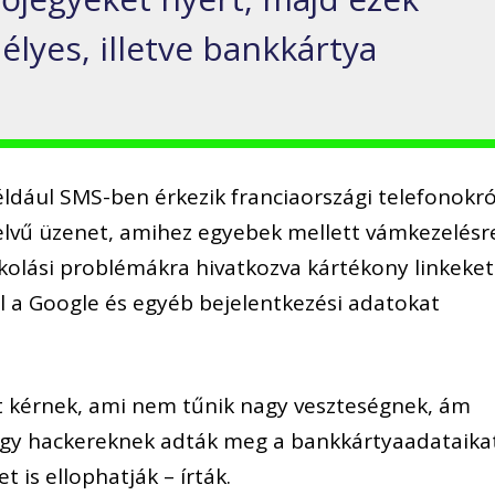
lyes, illetve bankkártya
ldául SMS-ben érkezik franciaországi telefonokró
lvű üzenet, amihez egyebek mellett vámkezelésr
kolási problémákra hivatkozva kártékony linkeket
l a Google és egyéb bejelentkezési adatokat
t kérnek, ami nem tűnik nagy veszteségnek, ám
gy hackereknek adták meg a bankkártyaadataika
 is ellophatják – írták.