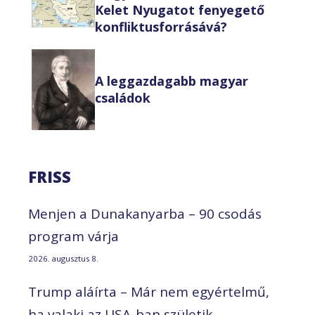
Kelet Nyugatot fenyegető
konfliktusforrásává?
A leggazdagabb magyar
családok
FRISS
Menjen a Dunakanyarba – 90 csodás
program várja
2026. augusztus 8.
Trump aláírta – Már nem egyértelmű,
ha valaki az USA-ban születik,