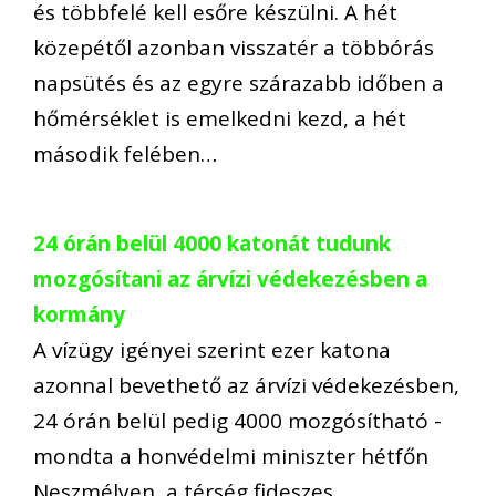
és többfelé kell esőre készülni. A hét
közepétől azonban visszatér a többórás
napsütés és az egyre szárazabb időben a
hőmérséklet is emelkedni kezd, a hét
második felében…
24 órán belül 4000 katonát tudunk
mozgósítani az árvízi védekezésben a
kormány
A vízügy igényei szerint ezer katona
azonnal bevethető az árvízi védekezésben,
24 órán belül pedig 4000 mozgósítható -
mondta a honvédelmi miniszter hétfőn
Neszmélyen, a térség fideszes