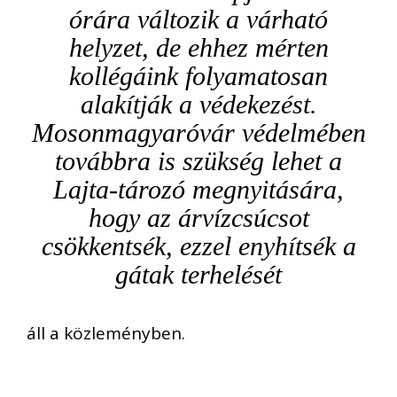
órára változik a várható
helyzet, de ehhez mérten
kollégáink folyamatosan
alakítják a védekezést.
Mosonmagyaróvár védelmében
továbbra is szükség lehet a
Lajta-tározó megnyitására,
hogy az árvízcsúcsot
csökkentsék, ezzel enyhítsék a
gátak terhelését
áll a közleményben.