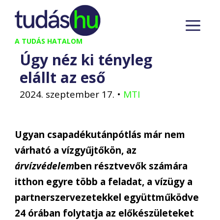
Kilépés
M
a
tartalomba
A TUDÁS HATALOM
Úgy néz ki tényleg
elállt az eső
2024. szeptember 17.
•
MTI
Ugyan csapadékutánpótlás már nem
várható a vízgyűjtőkön, az
árvízvédelem
ben résztvevők számára
itthon egyre több a feladat, a vízügy a
partnerszervezetekkel együttműködve
24 órában folytatja az előkészületeket