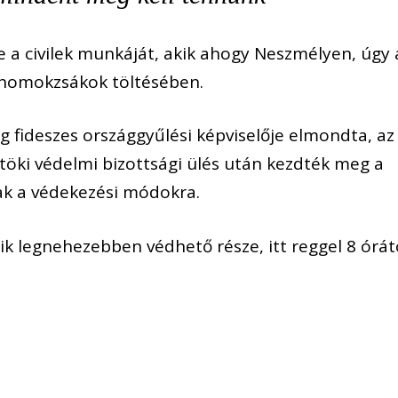
e a civilek munkáját, akik ahogy Neszmélyen, úgy 
a homokzsákok töltésében.
ég fideszes országgyűlési képviselője elmondta, az
rtöki védelmi bizottsági ülés után kezdték meg a
tak a védekezési módokra.
k legnehezebben védhető része, itt reggel 8 órát