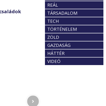
REÁL
családok
TÁRSADALOM
TECH
TÖRTÉNELEM
ZÖLD
GAZDASÁG
HÁTTÉR
VIDEÓ