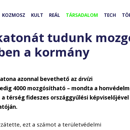
KOZMOSZ
KULT
REÁL
TÁRSADALOM
TECH
TÖ
 katonát tudunk mozg
sben a kormány
 katona azonnal bevethető az
árvíz
i
pedig 4000 mozgósítható – mondta a honvédelm
a térség fideszes országgyűlési képviselőjével
atóján.
zátette, ezt a számot a területvédelmi