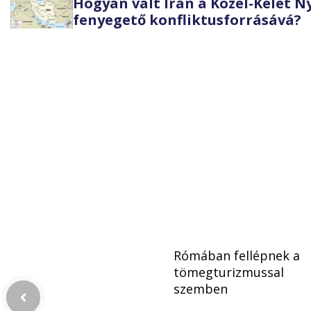
Hogyan vált Irán a Közel-Kelet 
fenyegető konfliktusforrásává?
Rómában fellépnek a
tömegturizmussal
szemben