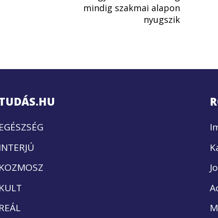
mindig szakmai alapon
nyugszik
TUDÁS.HU
R
EGÉSZSÉG
I
INTERJÚ
K
KOZMOSZ
J
KULT
A
REÁL
M