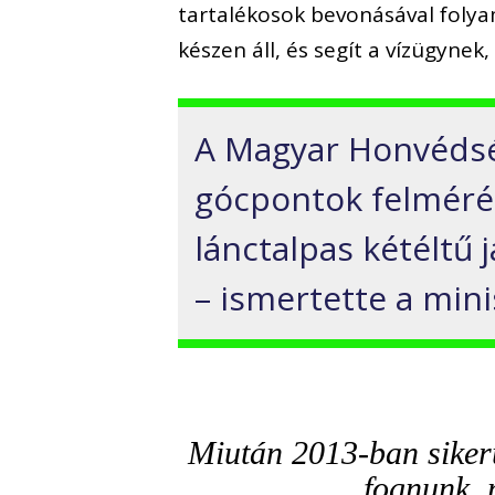
tartalékosok bevonásával foly
készen áll, és segít a vízügyne
A Magyar Honvédség
gócpontok felmérés
lánctalpas kétéltű 
– ismertette a mini
Miután 2013-ban sikerül
fognunk, 