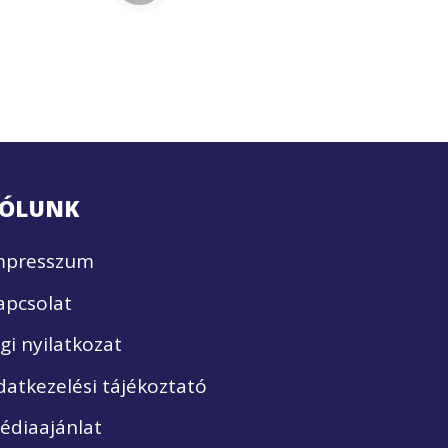
ÓLUNK
mpresszum
apcsolat
ogi nyilatkozat
datkezelési tájékoztató
édiaajánlat