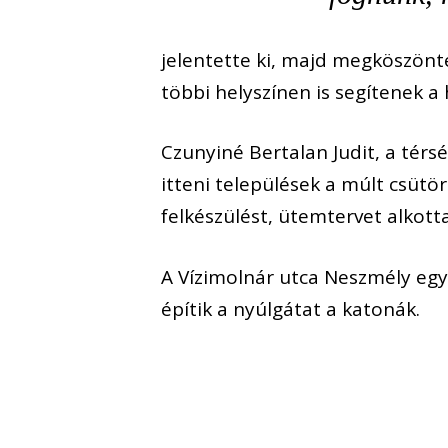
jelentette ki, majd megköszönt
többi helyszínen is segítenek 
Czunyiné Bertalan Judit, a térs
itteni települések a múlt csütö
felkészülést, ütemtervet alkot
A Vízimolnár utca Neszmély egyi
építik a nyúlgátat a katonák.