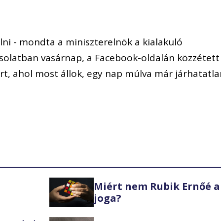
lni - mondta a miniszterelnök a kialakuló
solatban vasárnap, a Facebook-oldalán közzétett
t, ahol most állok, egy nap múlva már járhatatla
Miért nem Rubik Ernőé a
joga?