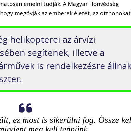
amatosan emelni tudják. A Magyar Honvédség
k, hogy megóvják az emberek életét, az otthonokat
 helikopterei az árvízi
ében segítenek, illetve a
járművek is rendelkezésre állna
szter.
t, ez most is sikerülni fog. Össze kel
mindent meg kell tennünk