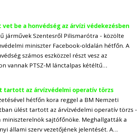
t vet be a honvédség az árvízi védekezésben
ű járművek Szentesről Pilismarótra - közölte
nvédelmi miniszter Facebook-oldalán hétfőn. A
nvédség számos eszközzel részt vesz az
ton vannak PTSZ-M lánctalpas kétéltű…
 tartott az árvízvédelmi operatív törzs
zetésével hétfőn kora reggel a BM Nemzeti
ban ülést tartott az árvízvédelmi operatív törzs -
a miniszterelnök sajtófőnöke. Meghallgatták a
yi állami szerv vezetőjének jelentését. A…