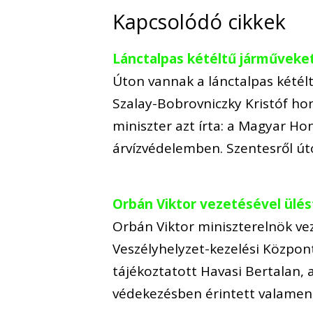
Kapcsolódó cikkek
Lánctalpas kétéltű járműveke
Úton vannak a lánctalpas kétélt
Szalay-Bobrovniczky Kristóf ho
miniszter azt írta: a Magyar Ho
árvízvédelemben. Szentesről ú
Orbán Viktor vezetésével ülést
Orbán Viktor miniszterelnök ve
Veszélyhelyzet-kezelési Központ
tájékoztatott Havasi Bertalan, 
védekezésben érintett valamenn