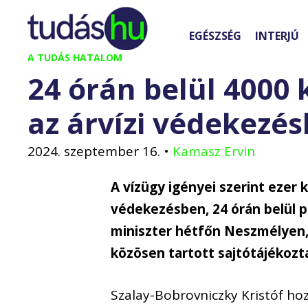
Kilépés
a
EGÉSZSÉG
INTERJÚ
tartalomba
A TUDÁS HATALOM
24 órán belül 4000
az árvízi védekezé
2024. szeptember 16.
•
Kamasz Ervin
A vízügy igényei szerint ezer
védekezésben, 24 órán belül 
miniszter hétfőn Neszmélyen, 
közösen tartott sajtótájékozt
Szalay-Bobrovniczky Kristóf hoz