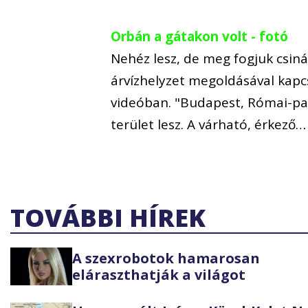
Orbán a gátakon volt - fotó
Nehéz lesz, de meg fogjuk csiná
árvízhelyzet megoldásával kapc
videóban. "Budapest, Római-par
terület lesz. A várható, érkező…
TOVÁBBI HÍREK
A szexrobotok hamarosan
eláraszthatják a világot