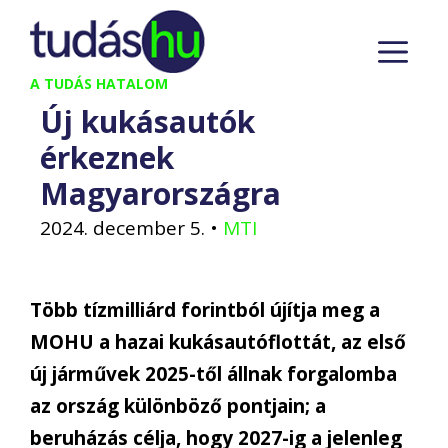
Kilépés
M
a
tartalomba
A TUDÁS HATALOM
Új kukásautók
érkeznek
Magyarországra
2024. december 5.
•
MTI
Több tízmilliárd forintból újítja meg a
MOHU a hazai kukásautóflottát, az első
új járművek 2025-től állnak forgalomba
az ország különböző pontjain; a
beruházás célja, hogy 2027-ig a jelenleg