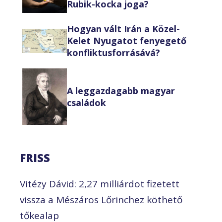
Rubik-kocka joga?
Hogyan vált Irán a Közel-
Kelet Nyugatot fenyegető
konfliktusforrásává?
A leggazdagabb magyar
családok
FRISS
Vitézy Dávid: 2,27 milliárdot fizetett
vissza a Mészáros Lőrinchez köthető
tőkealap