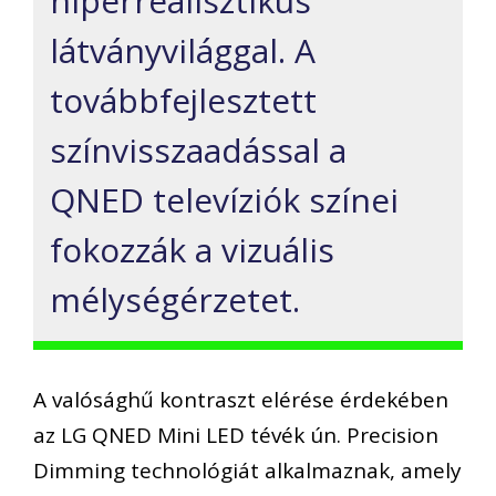
hiperrealisztikus
látván
yvilággal
. A
továbbfejlesztett
színvisszaadással a
QNED
televíziók
színei
fokozzák a vizuális
mélység
érzetet.
A valósághű kontraszt elérése érdekében
az LG QNED Mini LED
tévék
ún.
Precision
Dimming
technológiát alkalmaznak
, amely