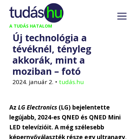
Kilépés
M
a
tartalomba
A TUDÁS HATALOM
Új technológia a
tévéknél, tényleg
akkorák, mint a
moziban – fotó
2024. január 2.
•
tudás.hu
Az
LG Electronics
(LG) bejelentette
legújabb, 2024-es QNED és QNED Mini
LED televízióit. A még szélesebb
képernyőválaszték része egy ultranagy,