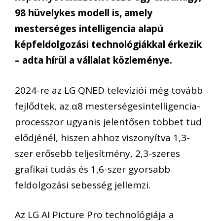
98 hüvelykes modell is, amely
mesterséges intelligencia alapú
képfeldolgozási technológiákkal érkezik
– adta hírül a vállalat közleménye.
2024-re
az
LG QNED
televíziói
még tovább
fejlődtek,
az α8
mesterségesintelligencia-
processzor
ugyanis jelentősen többet tud
elődjénél, hiszen
ahhoz viszonyítva
1,3-
sz
e
r erősebb
teljesítmény, 2,3-sz
ere
s
grafikai
tudás
és 1,6-sz
e
r gyorsabb
feldolgozási sebesség
jellemzi.
Az
LG
AI Picture Pro
technológiája
a