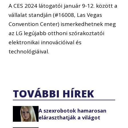
A CES 2024 látogatói január 9-12. között a
vállalat standján (#16008, Las Vegas
Convention
Center) ismerkedhetnek
meg
a
z LG legújabb
otthoni szórakoztatói
elektronikai
innovációival és
technológiáival.
TOVÁBBI HÍREK
A szexrobotok hamarosan
eláraszthatják a világot