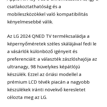
csatlakoztathatóság és a
mobileszközökkel való kompatibilitás
kényelmesebbé válik.
Az LG 2024 QNED TV termékcsaládja a
képernyőméretek széles skálájával
fedi le
a vásárlók különböző igényeit és
preferenciáit
:
a
választék zászlóshajója
az
ultranagy, 98 hüvelykes
képátlójú
kész
ülék
.
Ezzel az
óriási modellel a
prémium LCD
tévék
piacán a nagyobb
készülékek
iránti növekvő keresletet
célozta meg az LG
.