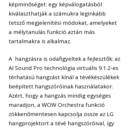
képminőséget
:
egy képválogatásból
kiválaszt
hat
ják a számukra leginkább
tetsző
megjelenítési módokat
, amelyeket
a mélytanulás funkció
aztán más
tartalmakra is alkalmaz
.
A
hangzásra is odafigyeltek a fejlesztők:
az
AI Sound Pro
technológia
virtuális 9.1.2
-es
térhatású hangzást kínál a tévékészülékek
beépített hangszóróinak használatakor.
Az
ért, hogy a hangzás mindig egységes
maradjon,
a
WOW
Orchestra
funkció
zökkenőmentesen
kapcsolja össze
az LG
hangprojektor
t
a tévé hangszóróival
, így