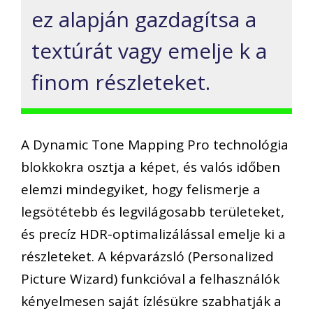
ez alapján
gazdagít
sa
a
textúrát
vagy
emelje k
a
finom részleteket.
A
Dynamic
Tone
Mapping
Pro
technológia
blokkokra osztja a képet, és valós időben
elemzi mindegyiket, hogy felismerje a
legsötétebb és legvilágosabb területeket,
és precíz HDR-optimalizálással emelje ki a
részleteket. A
képvarázsló
(
Personalized
Picture
Wizard
) funkcióval
a felhasználók
kényelmesen saját ízlésükre
szabhatják a