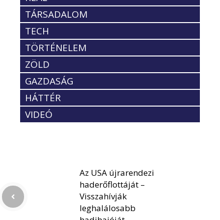
TÁRSADALOM
TECH
TÖRTÉNELEM
ZÖLD
GAZDASÁG
HÁTTÉR
VIDEÓ
Az USA újrarendezi
haderőflottáját –
Visszahívják
leghalálosabb
hadihajóját