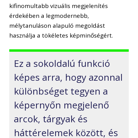
kifinomultabb vizuális megjelenítés
érdekében a legmodernebb
,
mélytanuláson alapul
ó megoldást
használja
a
tökéletes képminőség
ért
.
Ez a sokoldalú funkció
képes arra, hogy azonnal
különbséget tegyen a
képernyőn megjelenő
arcok, tárgyak és
hátt
érelemek
között
,
és