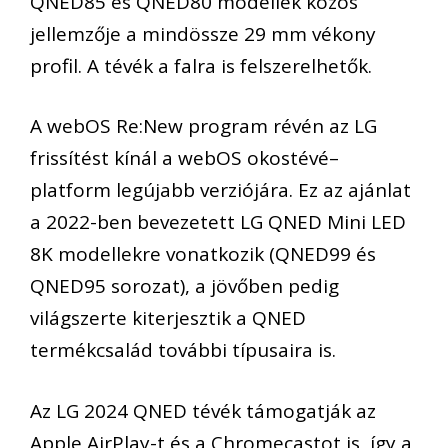
QNED85 és QNED80 modellek
közös
jellemzője a
mindössze 29 mm
vékony
profi
l
.
A tévék a falra is felszerelhetők
.
A
webOS
Re:New
progra
m
révén
az LG
frissítést kínál a
webOS
okostévé
–
platform legújabb verziójára
. Ez az ajánlat
a 2022-ben bevezetett LG QNED Mini LED
8K modellekre vonatkozik (QNED99 és
QNED95 sorozat), a jövőben
p
edig
világszerte kiterjesztik a QNED
termékcsalád további
típusaira
is.
A
z LG 2024 QNED
tévé
k támogatják az
Apple
AirPlay
-t és a Chromecastot is, így a