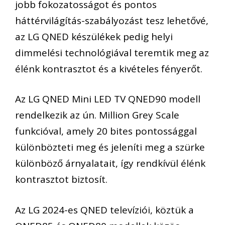
jobb
fokozatosság
ot
és pontos
háttérvilágítás-szabályozás
t tesz lehetővé,
az LG QNED
készülékek
pedig helyi
dimmelési
technológi
ával teremtik meg
az
élénk kontraszt
ot
és a kivételes fényerő
t.
Az LG QNED Mini LED TV QNED90 modell
rendelkezik az ún.
Million Grey
Scale
funkcióval, amely 20 bites pontossággal
különbözteti meg
és jeleníti meg
a szürke
különböző
árnyalatait
,
így rendkívül élénk
kontrasztot biztosít.
Az LG 2024
-es
QNED
televízió
i
, köztük a