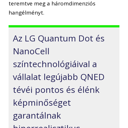
teremtve meg a
háromdimenziós
hangélmény
t
.
Az LG
Quantum
Dot és
NanoCell
színtechnológiáival a
vállalat legújabb QNED
tévéi
pontos
és élénk
képminőséget
garantálnak