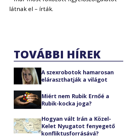
látnak el – írták.
TOVÁBBI HÍREK
A szexrobotok hamarosan
eláraszthatják a világot
Miért nem Rubik Ernőé a
Rubik-kocka joga?
Hogyan vált Irán a Közel-
Kelet Nyugatot fenyegető
konfliktusforrásává?