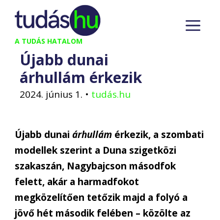
Kilépés
M
a
tartalomba
A TUDÁS HATALOM
Újabb dunai
árhullám érkezik
2024. június 1.
•
tudás.hu
Újabb dunai
árhullám
érkezik, a szombati
modellek szerint a Duna szigetközi
szakaszán, Nagybajcson másodfok
felett, akár a harmadfokot
megközelítően tetőzik majd a folyó a
jövő hét második felében – közölte az