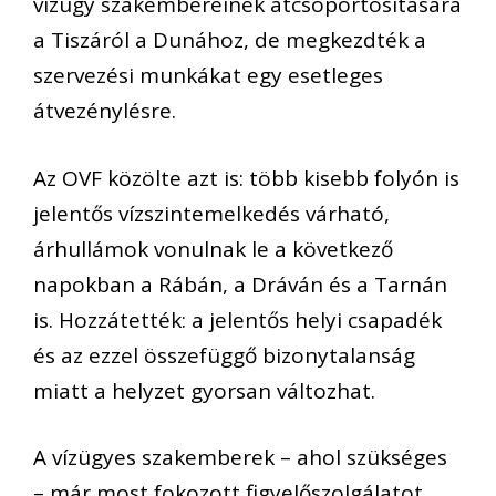
vízügy szakembereinek átcsoportosítására
a Tiszáról a Dunához, de megkezdték a
szervezési munkákat egy esetleges
átvezénylésre.
Az OVF közölte azt is: több kisebb folyón is
jelentős vízszintemelkedés várható,
árhullámok vonulnak le a következő
napokban a Rábán, a Dráván és a Tarnán
is. Hozzátették: a jelentős helyi csapadék
és az ezzel összefüggő bizonytalanság
miatt a helyzet gyorsan változhat.
A vízügyes szakemberek – ahol szükséges
– már most fokozott figyelőszolgálatot