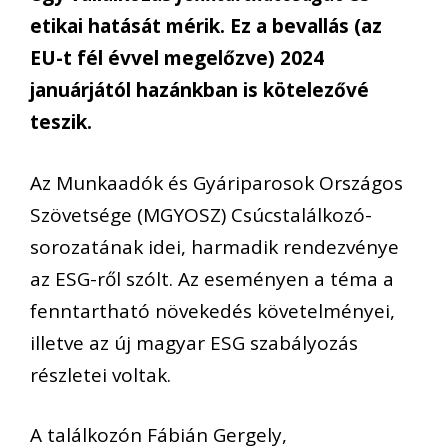
etikai hatását mérik.
Ez a bevallás (az
EU-t fél évvel megelőzve) 2024
januárjától hazánkban is kötelezővé
teszik.
Az
Munkaadók és Gyáriparosok Országos
Szövetség
e
(
MGYOSZ
)
Csúcstalálkozó-
sorozatának idei, harmadik rendezvénye
az ESG-
ről
szólt. Az eseményen a téma a
fenntartható növekedés követelményei,
illetve az új magyar ESG szabályozás
részletei voltak.
A találkozó
n
Fábián Gergely
,