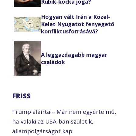
Rubik-kocka joga?
Hogyan vált Irán a Közel-
Kelet Nyugatot fenyegető
konfliktusforrásává?
A leggazdagabb magyar
családok
FRISS
Trump aláírta – Már nem egyértelmű,
ha valaki az USA-ban születik,
állampolgárságot kap