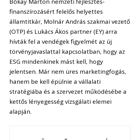
Bókay
Márton
nemzeti fejlesztés-
finanszírozásért felelős
helyettes
államtitkár,
Molnár András
szakmai
vezető
(OTP) és
Lukács Ákos
partner
(EY) arra
hívták fel a vendégek figyelmét az új
törvényjavaslattal kapcsolatban, hogy
az
ESG mindenkinek mást kell, hogy
jelentsen. Már nem üres marketingfogás,
hanem be kell épülnie a vállalati
stratégiába és a szervezet működésébe a
kettős lényegesség vizsgálati elemei
alapján.