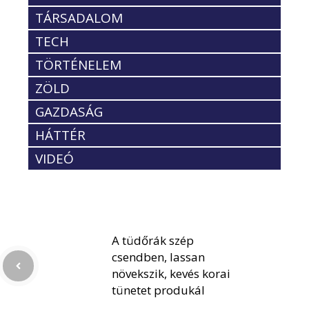
TÁRSADALOM
TECH
TÖRTÉNELEM
ZÖLD
GAZDASÁG
HÁTTÉR
VIDEÓ
A tüdőrák szép
csendben, lassan
növekszik, kevés korai
tünetet produkál