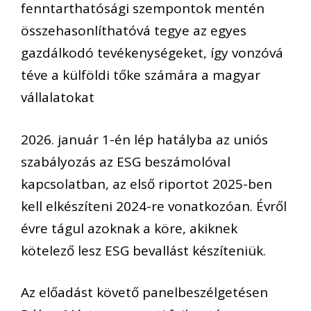
fenntarthatósági szempontok mentén
összehasonlíthatóvá tegye az egyes
gazdálkodó tevékenységeket
, így vonzóvá
téve a külföldi tőke számára a magyar
vállalatokat
2026. január 1-én lép hatályba
az uniós
szabályozás az ESG
b
eszámoló
val
kapcsolatban,
az első riportot 2025-ben
kell elkészíteni 2024-re vonatkozóan
.
Évről
évre tágul azoknak a köre, akiknek
kötelező lesz ESG bevallást
készíteniük.
Az előadást követő panelbeszélgetésen