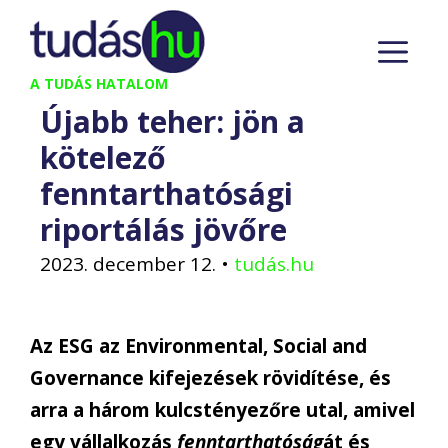
Kilépés
M
a
tartalomba
A TUDÁS HATALOM
Újabb teher: jön a
kötelező
fenntarthatósági
riportálás jövőre
2023. december 12.
•
tudás.hu
Az ESG az
Environmental
,
Social
and
Governance kifejezések rövidítése, és
arra a három kulcstényezőre utal, amivel
egy vállalkozás
fenntarthatóság
át és